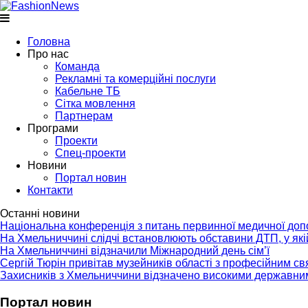
Головна
Про нас
Команда
Рекламні та комерційні послуги
Кабельне ТБ
Сітка мовлення
Партнерам
Програми
Проекти
Спец-проекти
Новини
Портал новин
Контакти
Останні новини
Національна конференція з питань первинної медичної до
На Хмельниччині слідчі встановлюють обставини ДТП, у як
На Хмельниччині відзначили Міжнародний день сім’ї
Сергій Тюрін привітав музейників області з професійним с
Захисників з Хмельниччини відзначено високими державни
Портал новин