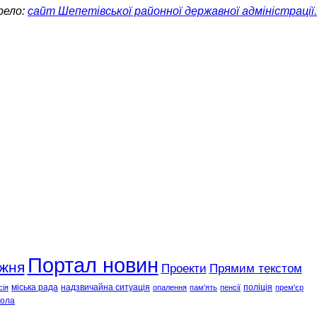
рело:
сайт Шепетівської районної державної адміністрації.
Портал новин
ижня
Проекти
Прямим текстом
міська рада
надзвичайна ситуація
поліція
сія
опалення
пам'ять
пенсії
прем'єр
ола