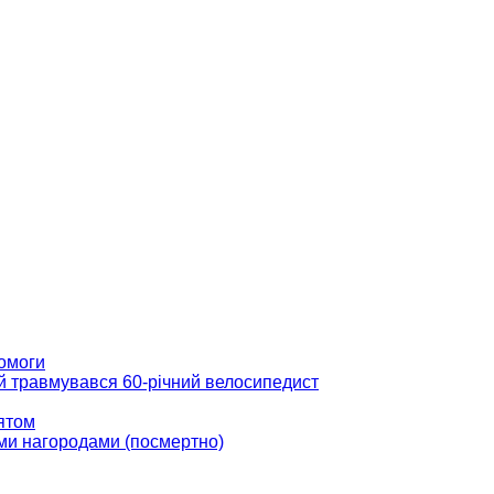
помоги
ій травмувався 60-річний велосипедист
вятом
ми нагородами (посмертно)