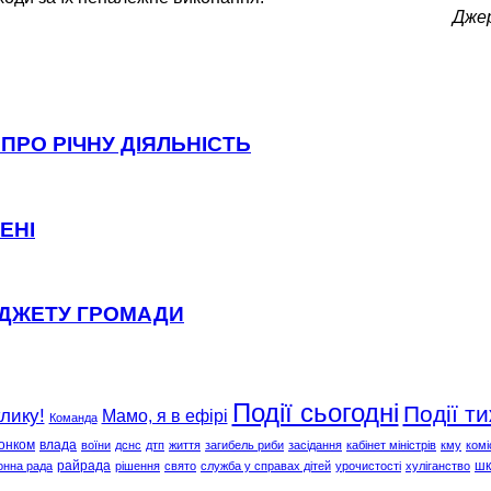
Дже
ПРО РІЧНУ ДІЯЛЬНІСТЬ
ЕНІ
ЮДЖЕТУ ГРОМАДИ
Події сьогодні
Події т
клику!
Мамо, я в ефірі
Команда
онком
влада
воїни
дснс
дтп
життя
загибель риби
засідання
кабінет міністрів
кму
комі
райрада
шк
онна рада
рішення
свято
служба у справах дітей
урочистості
хуліганство