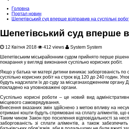
Головна
Портал новин
Шепетівський суд вперше відправив на суспільні робот
Шепетівський суд вперше ві
12 Квітня 2018
412 views
System System
Шепетівським міськрайонним судом прийнято перше рішення 
покарання у вигляді виконання суспільно корисних робіт.
Якщо у батька чи матері дитини виникає заборгованість по с
суспільно корисних робіт на строк від 120 до 240 годин. У
будуть надсилати їх до суду за місцезнаходженням органу Д
покладено на уповноважені органи.
Суспільно корисні роботи – це новий вид адміністративн
місцевого самоврядування.
Внесення вказаних змін здійснено з метою впливу на несумл
отримані кошти будуть спрямовані на сплату аліментів, що 
Таким чином Закон про посилення відповідальності за нес
заборгованість зі сплати аліментів, а також забезпечит
батьківських обов’язків, аби в подальшому не були вжиті з