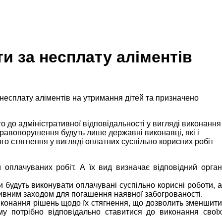
и за несплату аліментів
несплату аліментів на утримання дітей та призначено
то до адміністративної відповідальності у вигляді виконання
правопорушення будуть лише державні виконавці, які і
о стягнення у вигляді оплатних суспільно корисних робіт
оплачуваних робіт. А їх вид визначає відповідний орган
 будуть виконувати оплачувані суспільно корисні роботи, а
ктивним заходом для погашення наявної забогрованості.
иконання рішень щодо їх стягнення, що дозволить зменшити
му потрібно відповідально ставитися до виконання своїх