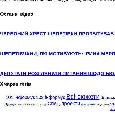
Останні відео
ЧЕРВОНИЙ ХРЕСТ ШЕПЕТІВКИ ПРОЗВІТУВАВ 
ШЕПЕТІВЧАНИ, ЯКІ МОТИВУЮТЬ: ІРИНА МЕРЛ
ДЕПУТАТИ РОЗГЛЯНУЛИ ПИТАННЯ ЩОДО Б
Хмарка тегів
Всі сюжети
101 інформує
102 інформує
Знак о
Спец-проекти
вик
Публіцистика
Реклама у футері
аварія
ато
вандалізм
рай