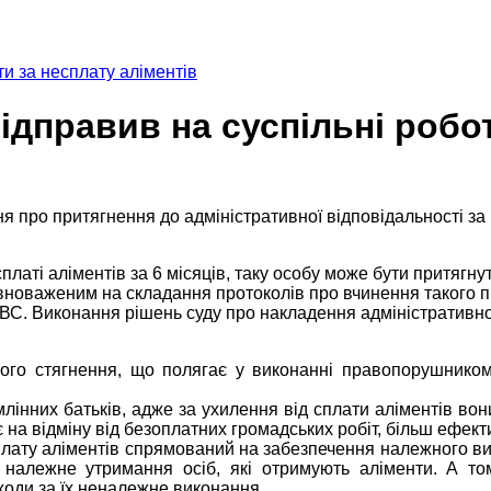
и за несплату аліментів
дправив на суспільні робот
про притягнення до адміністративної відповідальності за 
платі аліментів за 6 місяців, таку особу може бути притягну
повноваженим на складання протоколів про вчинення такого 
ВС. Виконання рішень суду про накладення адміністративног
ого стягнення, що полягає у виконанні правопорушником 
інних батьків, адже за ухилення від сплати аліментів вони
є на відміну від безоплатних громадських робіт, більш ефе
плату аліментів спрямований на забезпечення належного в
ь належне утримання осіб, які отримують аліменти. А то
аходи за їх неналежне виконання.