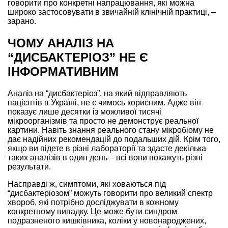
говорити про конкретні напрацювання, які можна
широко застосовувати в звичайній клінічній практиці, –
зарано.
ЧОМУ АНАЛІЗ НА
“ДИСБАКТЕРІОЗ” НЕ Є
ІНФОРМАТИВНИМ
Аналіз на “дисбактеріоз”, на який відправляють
пацієнтів в Україні, не є чимось корисним. Адже він
показує лише десятки із можливої тисячі
мікроорганізмів та просто не демонструє реальної
картини. Навіть знання реального стану мікробіому не
дає надійних рекомендацій до подальших дій. Крім того,
якщо ви підете в різні лабораторії та здасте декілька
таких аналізів в один день – всі вони покажуть різні
результати.
Насправді ж, симптоми, які ховаються під
“дисбактеріозом” можуть говорити про великий спектр
хвороб, які потрібно досліджувати в кожному
конкретному випадку. Це може бути синдром
подразненого кишківника, коліки у новонароджених,