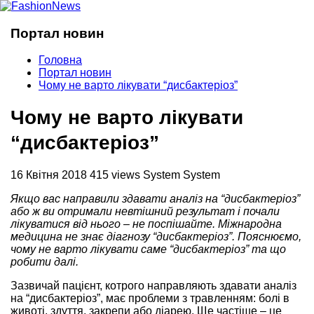
Портал новин
Головна
Портал новин
Чому не варто лікувати “дисбактеріоз”
Чому не варто лікувати
“дисбактеріоз”
16 Квітня 2018
415 views
System System
Якщо вас направили здавати аналіз на “дисбактеріоз”
або ж ви отримали невтішний результат і почали
лікуватися від нього – не поспішайте. Міжнародна
медицина не знає діагнозу “дисбактеріоз”. Пояснюємо,
чому не варто лікувати саме “дисбактеріоз” та що
робити далі.
Зазвичай пацієнт, котрого направляють здавати аналіз
на “дисбактеріоз”, має проблеми з травленням: болі в
животі, здуття, закрепи або діарею. Ще частіше – це