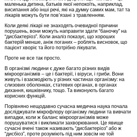
маленька дитина, батьків якої непокоїть, наприклад,
висипання або інші речі, які на думку самих мам, тат та
лікарів можуть бути пов’язані з травленням.
Коли деякі лікарі не знаходять очевидної причини
порушень, вони можуть направити здати “баночку” на
“дисбактеріоз”. Коли аналіз показує, що хороших
бактерій менше, аніж поганих – роблять висновок, що
пацієнт хворіє та його потрібно лікувати.
Проте не все так просто.
В організмі людини є дуже багато різних видів
мікроорганізмів – це і бактерії, і віруси, і гриби. Вони
живуть і взаємодіють у різних частинах організму: на
слизових оболонках, статевих органах, в органах
дихання, кишківнику, тощо. Та виконують багато
корисних функцій.
Порівняно нещодавно сучасна медична наука почала
досліджувати мікрофлору організму людини та вивчати
випадки, коли ж баланс мікроорганізмів може
порушуватися і викликати захворювання. Це явище
сучасні вчені також називають “дисбактеріоз” або ж
“дисбіоз”, проте розуміють під ним зовсім не той