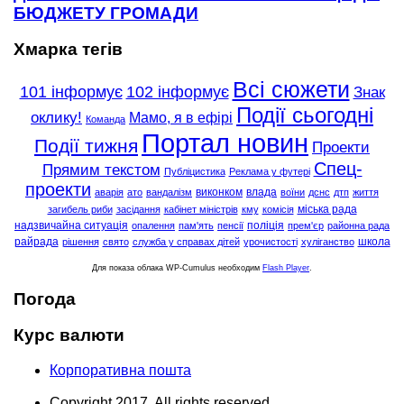
БЮДЖЕТУ ГРОМАДИ
Хмарка тегів
Всі сюжети
101 інформує
102 інформує
Знак
Події сьогодні
оклику!
Мамо, я в ефірі
Команда
Портал новин
Події тижня
Проекти
Спец-
Прямим текстом
Публіцистика
Реклама у футері
проекти
виконком
влада
аварія
ато
вандалізм
воїни
дснс
дтп
життя
міська рада
загибель риби
засідання
кабінет міністрів
кму
комісія
надзвичайна ситуація
поліція
опалення
пам'ять
пенсії
прем'єр
районна рада
райрада
школа
рішення
свято
служба у справах дітей
урочистості
хуліганство
Для показа облака WP-Cumulus необходим
Flash Player
.
Погода
Курс валюти
Корпоративна пошта
Copyright 2017. All rights reserved.