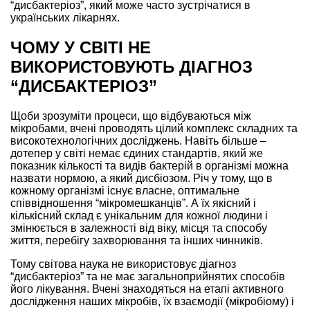
“дисбактеріоз”, який може часто зустрічатися в
українських лікарнях.
ЧОМУ У СВІТІ НЕ
ВИКОРИСТОВУЮТЬ ДІАГНОЗ
“ДИСБАКТЕРІОЗ”
Щоби зрозуміти процеси, що відбуваються між
мікробами, вчені проводять цілий комплекс складних та
високотехнологічних досліджень. Навіть більше –
дотепер у світі немає єдиних стандартів, який же
показник кількості та видів бактерій в організмі можна
назвати нормою, а який дисбіозом. Річ у тому, що в
кожному організмі існує власне, оптимальне
співвідношення “мікромешканців”. А їх якісний і
кількісний склад є унікальним для кожної людини і
змінюється в залежності від віку, місця та способу
життя, перебігу захворювання та інших чинників.
Тому світова наука не використовує діагноз
“дисбактеріоз” та не має загальноприйнятих способів
його лікування. Вчені знаходяться на етапі активного
дослідження наших мікробів, їх взаємодії (мікробіому) і