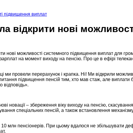
ті підвищення виплат
а відкрити нові можливост
 нові можливості системного підвищення виплат для громад
 зарплат на момент виходу на пенсію. Про це в ефірі телек
оці ми провели перерахунок і крапка. Ні! Ми відкрили можл
тання підвищення пенсій тим, хто мав стаж, але виплати бул
о відповідь».
чові новації – збереження віку виходу на пенсію, скасуван
ування спеціальних пенсій, а також встановлення механізму
0 млн пенсіонерів. При цьому вдалося не збільшувати дефіц
ат.