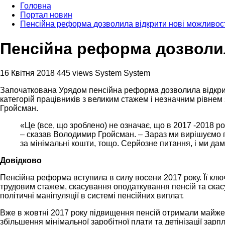
Головна
Портал новин
Пенсійна реформа дозволила відкрити нові можливос
Пенсійна реформа дозволил
16 Квітня 2018
445 views
System System
Започаткована Урядом пенсійна реформа дозволила відкрити
категорій працівників з великим стажем і незначним рівнем
Гройсман.
«Це (все, що зроблено) не означає, що в 2017 -2018 р
– сказав Володимир Гройсман. – Зараз ми вирішуємо пи
за мінімальні кошти, тощо. Серйозне питання, і ми дам
Довідково
Пенсійна реформа вступила в силу восени 2017 року. Її клю
трудовим стажем, скасування оподаткування пенсій та скас
політичні маніпуляції в системі пенсійних виплат.
Вже в жовтні 2017 року підвищення пенсій отримали майже 1
збільшення мінімальної заробітної плати та детінізації зарпл