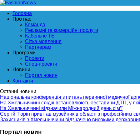
Головна
Про нас
Команда
Рекламні та комерційні послуги
Кабельне ТБ
Сітка мовлення
Партнерам
Програми
Проекти
Спец-проекти
Новини
Портал новин
Контакти
Останні новини
Національна конференція з питань первинної медичної до
На Хмельниччині слідчі встановлюють обставини ДТП, у як
На Хмельниччині відзначили Міжнародний день сім’ї
Сергій Тюрін привітав музейників області з професійним с
Захисників з Хмельниччини відзначено високими державни
Портал новин