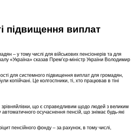
і підвищення виплат
ян – у тому числі для військових пенсіонерів та для
аналу «Україна» сказав Прем’єр-міністр України Володимир
ивості для системного підвищення виплат для громадян,
и копійчані. Це колгоспники, ті, хто працював в тіні
ня зрівняйлівки, що є справедливим щодо людей з великим
 автоматичного осучаснення пенсій, що знімає будь-які
ит пенсійного фонду – за рахунок, в тому числі,