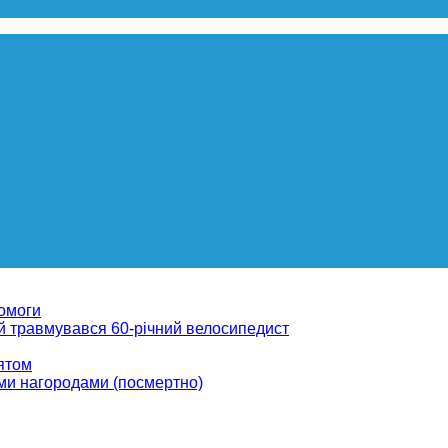
помоги
ій травмувався 60-річний велосипедист
вятом
ми нагородами (посмертно)