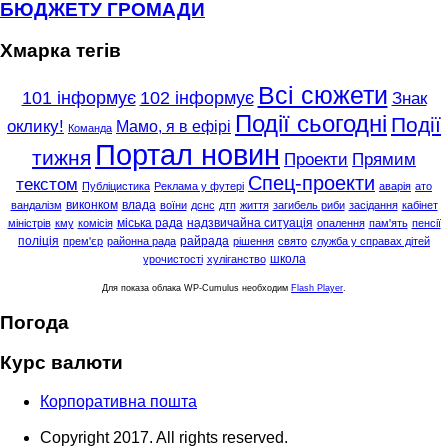
БЮДЖЕТУ ГРОМАДИ
Хмарка тегів
Всі сюжети
101 інформує
102 інформує
Знак
Події сьогодні
Події
оклику!
Мамо, я в ефірі
Команда
Портал новин
тижня
Проекти
Прямим
Спец-проекти
текстом
Публіцистика
Реклама у футері
аварія
ато
виконком
влада
вандалізм
воїни
дснс
дтп
життя
загибель риби
засідання
кабінет
міська рада
надзвичайна ситуація
міністрів
кму
комісія
опалення
пам'ять
пенсії
поліція
райрада
прем'єр
районна рада
рішення
свято
служба у справах дітей
школа
урочистості
хуліганство
Для показа облака WP-Cumulus необходим
Flash Player
.
Погода
Курс валюти
Корпоративна пошта
Copyright 2017. All rights reserved.