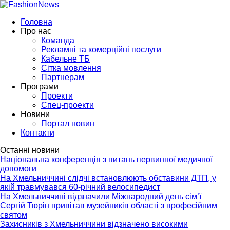
Головна
Про нас
Команда
Рекламні та комерційні послуги
Кабельне ТБ
Сітка мовлення
Партнерам
Програми
Проекти
Спец-проекти
Новини
Портал новин
Контакти
Останні новини
Національна конференція з питань первинної медичної
допомоги
На Хмельниччині слідчі встановлюють обставини ДТП, у
якій травмувався 60-річний велосипедист
На Хмельниччині відзначили Міжнародний день сім’ї
Сергій Тюрін привітав музейників області з професійним
святом
Захисників з Хмельниччини відзначено високими