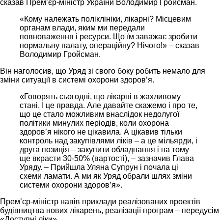
сказав Прем’єр-міністр України Володимир Гройсман.
«Кому належать поліклініки, лікарні? Місцевим
органам влади, яким ми передали
повноваження і ресурси. Що їм заважає зробити
нормальну палату, операційну? Нічого!» – сказав
Володимир Гройсман.
Він наголосив, що Уряд зі свого боку робить немало для
зміни ситуації в системі охорони здоров’я.
«Говорять сьогодні, що лікарні в жахливому
стані. І це правда. Але давайте скажемо і про те,
що це стало можливим внаслідок недолугої
політики минулих періодів, коли охорона
здоров’я нікого не цікавила. А цікавив тільки
контроль над закупівлями ліків – а це мільярди, і
друга позиція – закупити обладнання і на тому
ще вкрасти 30-50% (вартості), – зазначив Глава
Уряду. – Прийшла Уляна Супрун і почала ці
схеми ламати. А ми як Уряд обрали шлях зміни
системи охорони здоров’я».
Прем’єр-міністр навів приклади реалізованих проектів
будівництва нових лікарень, реалізації програм – передусім
«Доступні ліки».