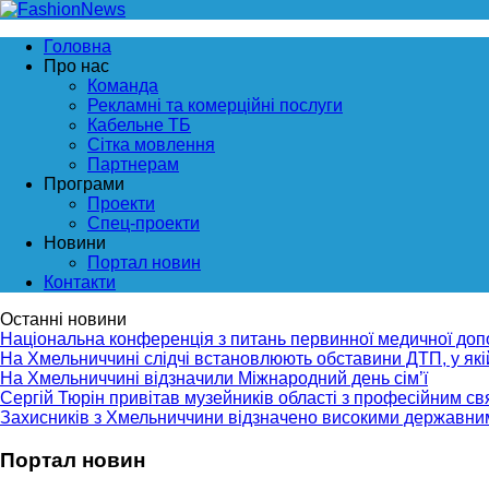
Головна
Про нас
Команда
Рекламні та комерційні послуги
Кабельне ТБ
Сітка мовлення
Партнерам
Програми
Проекти
Спец-проекти
Новини
Портал новин
Контакти
Останні новини
Національна конференція з питань первинної медичної до
На Хмельниччині слідчі встановлюють обставини ДТП, у як
На Хмельниччині відзначили Міжнародний день сім’ї
Сергій Тюрін привітав музейників області з професійним с
Захисників з Хмельниччини відзначено високими державни
Портал новин