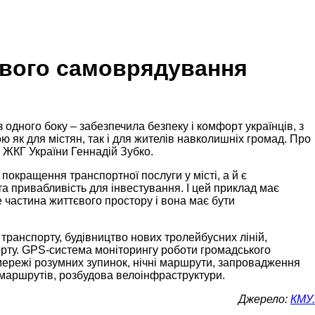
цевого самоврядування
 одного боку – забезпечила безпеку і комфорт українців, з
 як для містян, так і для жителів навколишніх громад. Про
а ЖКГ України Геннадій Зубко.
покращення транспортної послуги у місті, а й є
 привабливість для інвестування. І цей приклад має
 частина життєвого простору і вона має бути
ранспорту, будівництво нових тролейбусних ліній,
орту. GPS-система моніторингу роботи громадського
 мережі розумних зупинок, нічні маршрути, запровадження
маршрутів, розбудова велоінфраструктури.
Джерело:
КМУ.