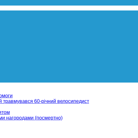
помоги
ій травмувався 60-річний велосипедист
вятом
ми нагородами (посмертно)