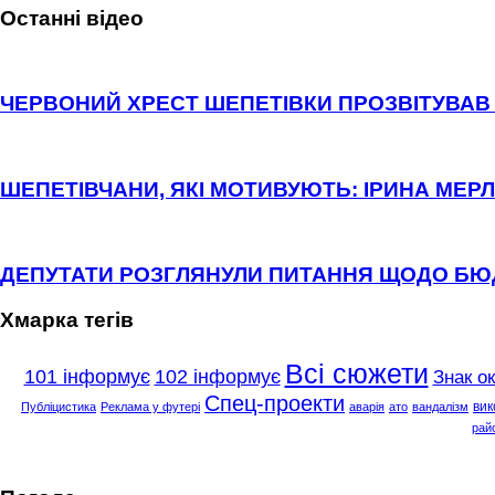
Останні відео
ЧЕРВОНИЙ ХРЕСТ ШЕПЕТІВКИ ПРОЗВІТУВАВ 
ШЕПЕТІВЧАНИ, ЯКІ МОТИВУЮТЬ: ІРИНА МЕРЛ
ДЕПУТАТИ РОЗГЛЯНУЛИ ПИТАННЯ ЩОДО Б
Хмарка тегів
Всі сюжети
101 інформує
102 інформує
Знак о
Спец-проекти
вик
Публіцистика
Реклама у футері
аварія
ато
вандалізм
рай