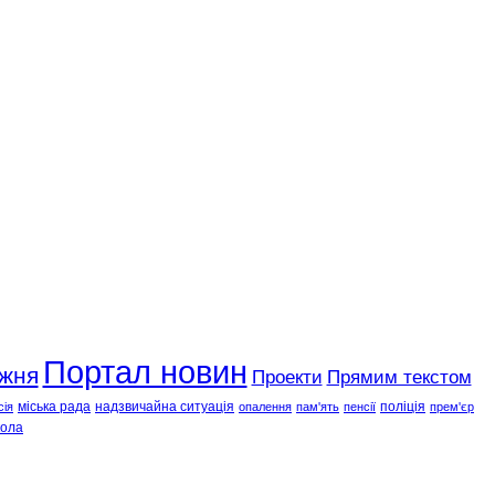
Портал новин
ижня
Проекти
Прямим текстом
міська рада
надзвичайна ситуація
поліція
сія
опалення
пам'ять
пенсії
прем'єр
ола