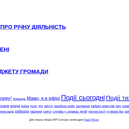
ПРО РІЧНУ ДІЯЛЬНІСТЬ
ЕНІ
ЮДЖЕТУ ГРОМАДИ
Події сьогодні
Події т
клику!
Мамо, я в ефірі
Команда
онком
влада
воїни
дснс
дтп
життя
загибель риби
засідання
кабінет міністрів
кму
комі
райрада
шк
онна рада
рішення
свято
служба у справах дітей
урочистості
хуліганство
Для показа облака WP-Cumulus необходим
Flash Player
.