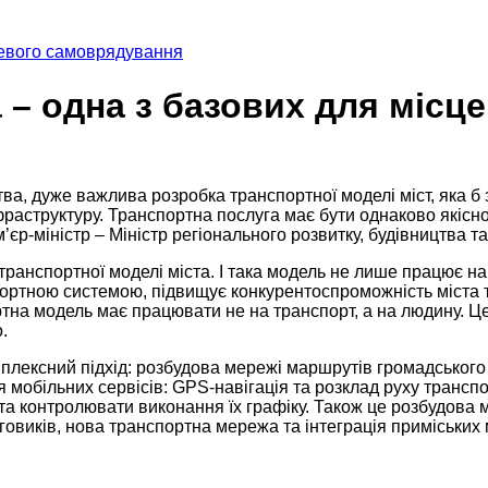
цевого самоврядування
а – одна з базових для міс
ва, дуже важлива розробка транспортної моделі міст, яка б з
раструктуру. Транспортна послуга має бути однаково якісною
єр-міністр – Міністр регіонального розвитку, будівництва т
анспортної моделі міста. І така модель не лише працює на 
ртною системою, підвищує конкурентоспроможність міста та
тна модель має працювати не на транспорт, а на людину. Це
.
ексний підхід: розбудова мережі маршрутів громадського т
мобільних сервісів: GPS-навігація та розклад руху трансп
 та контролювати виконання їх графіку. Також це розбудова
виків, нова транспортна мережа та інтеграція приміських 