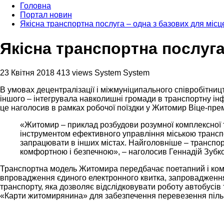
Головна
Портал новин
Якісна транспортна послуга – одна з базових для міс
Якісна транспортна послуг
23 Квітня 2018
413 views
System System
В умовах децентралізації і міжмуніципального співробітницт
іншого – інтегрувала навколишні громади в транспортну інф
це наголосив в рамках робочої поїздки у Житомир Віце-прем’
«Житомир – приклад розбудови розумної комплексної тр
інструментом ефективного управління міською транспо
запрацювати в інших містах. Найголовніше – транспор
комфортною і безпечною», – наголосив Геннадій Зубко
Транспортна модель Житомира передбачає поетапний і компл
впровадження єдиного електронного квитка, запровадження 
транспорту, яка дозволяє відслідковувати роботу автобусів
«Карти житомирянина» для забезпечення перевезення пільго