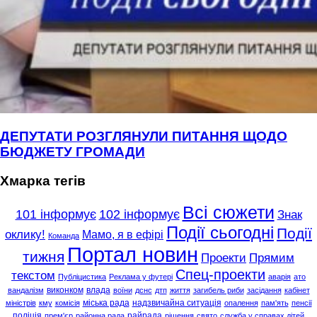
ДЕПУТАТИ РОЗГЛЯНУЛИ ПИТАННЯ ЩОДО
БЮДЖЕТУ ГРОМАДИ
Хмарка тегів
Всі сюжети
101 інформує
102 інформує
Знак
Події сьогодні
Події
оклику!
Мамо, я в ефірі
Команда
Портал новин
тижня
Проекти
Прямим
Спец-проекти
текстом
Публіцистика
Реклама у футері
аварія
ато
виконком
влада
вандалізм
воїни
дснс
дтп
життя
загибель риби
засідання
кабінет
міська рада
надзвичайна ситуація
міністрів
кму
комісія
опалення
пам'ять
пенсії
поліція
райрада
прем'єр
районна рада
рішення
свято
служба у справах дітей