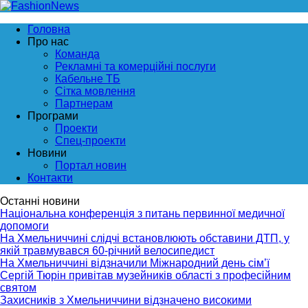
Головна
Про нас
Команда
Рекламні та комерційні послуги
Кабельне ТБ
Сітка мовлення
Партнерам
Програми
Проекти
Спец-проекти
Новини
Портал новин
Контакти
Останні новини
Національна конференція з питань первинної медичної
допомоги
На Хмельниччині слідчі встановлюють обставини ДТП, у
якій травмувався 60-річний велосипедист
На Хмельниччині відзначили Міжнародний день сім’ї
Сергій Тюрін привітав музейників області з професійним
святом
Захисників з Хмельниччини відзначено високими