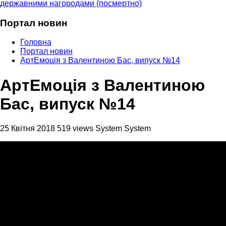
державними нагородами (посмертно)
Портал новин
Головна
Портал новин
АртЕмоція з Валентиною Бас, випуск №14
АртЕмоція з Валентиною
Бас, випуск №14
25 Квітня 2018
519 views
System System