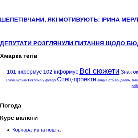
ШЕПЕТІВЧАНИ, ЯКІ МОТИВУЮТЬ: ІРИНА МЕРЛ
ДЕПУТАТИ РОЗГЛЯНУЛИ ПИТАННЯ ЩОДО Б
Хмарка тегів
Всі сюжети
101 інформує
102 інформує
Знак о
Спец-проекти
вик
Публіцистика
Реклама у футері
аварія
ато
вандалізм
рай
Погода
Курс валюти
Корпоративна пошта