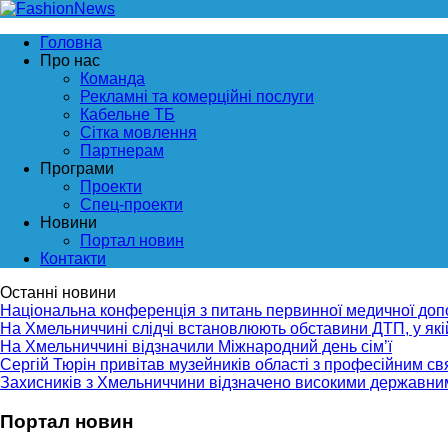
Головна
Про нас
Команда
Рекламні та комерційні послуги
Кабельне ТБ
Сітка мовлення
Партнерам
Програми
Проекти
Спец-проекти
Новини
Портал новин
Контакти
Останні новини
Національна конференція з питань первинної медичної до
На Хмельниччині слідчі встановлюють обставини ДТП, у як
На Хмельниччині відзначили Міжнародний день сім’ї
Сергій Тюрін привітав музейників області з професійним с
Захисників з Хмельниччини відзначено високими державни
Портал новин