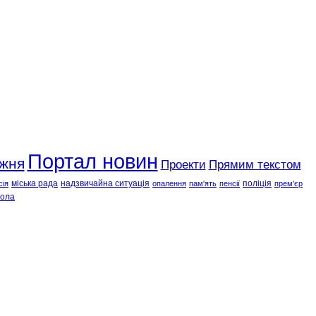
Портал новин
ижня
Проекти
Прямим текстом
міська рада
надзвичайна ситуація
поліція
сія
опалення
пам'ять
пенсії
прем'єр
ола