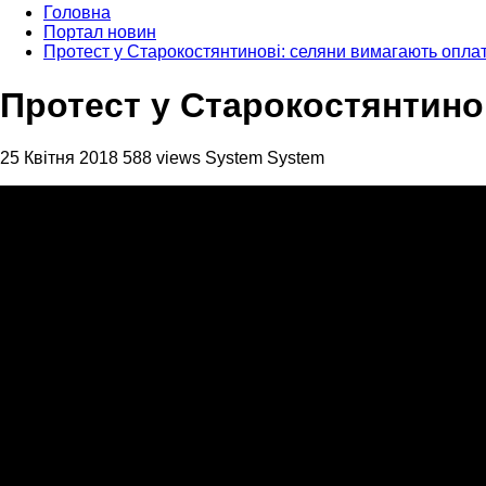
Головна
Портал новин
Протест у Старокостянтинові: селяни вимагають оплат
Протест у Старокостянтино
25 Квітня 2018
588 views
System System