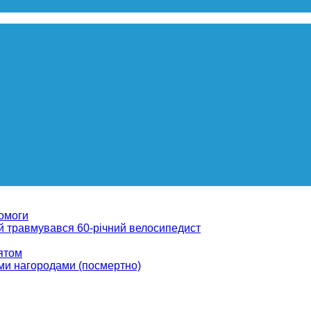
помоги
ій травмувався 60-річний велосипедист
вятом
ми нагородами (посмертно)