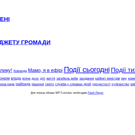
ЕНІ
ЮДЖЕТУ ГРОМАДИ
Події сьогодні
Події т
клику!
Мамо, я в ефірі
Команда
онком
влада
воїни
дснс
дтп
життя
загибель риби
засідання
кабінет міністрів
кму
комі
райрада
шк
онна рада
рішення
свято
служба у справах дітей
урочистості
хуліганство
Для показа облака WP-Cumulus необходим
Flash Player
.