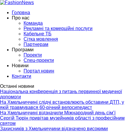
Головна
Про нас
Команда
Рекламні та комерційні послуги
Кабельне ТБ
Сітка мовлення
Партнерам
Програми
Проекти
Спец-проекти
Новини
Портал новин
Контакти
Останні новини
Національна конференція з питань первинної медичної
допомоги
На Хмельниччині слідчі встановлюють обставини ДТП, у
якій травмувався 60-річний велосипедист
На Хмельниччині відзначили Міжнародний день сім’ї
Сергій Тюрін привітав музейників області з професійним
святом
Захисників з Хмельниччини відзначено високими