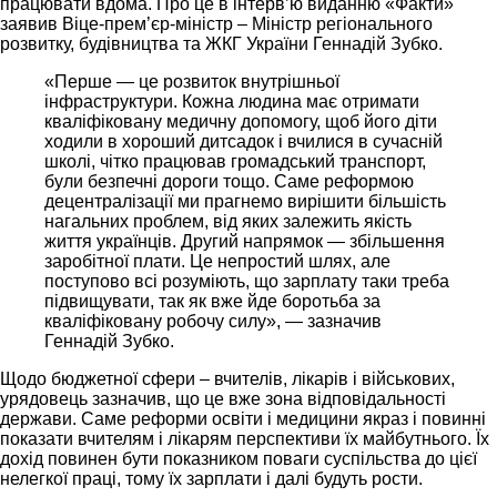
працювати вдома. Про це в інтерв’ю виданню «Факти»
заявив Віце-прем’єр-міністр – Міністр регіонального
розвитку, будівництва та ЖКГ України Геннадій Зубко.
«Перше — це розвиток внутрішньої
інфраструктури. Кожна людина має отримати
кваліфіковану медичну допомогу, щоб його діти
ходили в хороший дитсадок і вчилися в сучасній
школі, чітко працював громадський транспорт,
були безпечні дороги тощо. Саме реформою
децентралізації ми прагнемо вирішити більшість
нагальних проблем, від яких залежить якість
життя українців. Другий напрямок — збільшення
заробітної плати. Це непростий шлях, але
поступово всі розуміють, що зарплату таки треба
підвищувати, так як вже йде боротьба за
кваліфіковану робочу силу», — зазначив
Геннадій Зубко.
Щодо бюджетної сфери – вчителів, лікарів і військових,
урядовець зазначив, що це вже зона відповідальності
держави. Саме реформи освіти і медицини якраз і повинні
показати вчителям і лікарям перспективи їх майбутнього. Їх
дохід повинен бути показником поваги суспільства до цієї
нелегкої праці, тому їх зарплати і далі будуть рости.