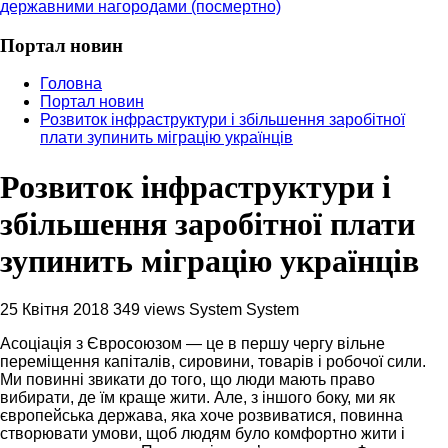
державними нагородами (посмертно)
Портал новин
Головна
Портал новин
Розвиток інфраструктури і збільшення заробітної
плати зупинить міграцію українців
Розвиток інфраструктури і
збільшення заробітної плати
зупинить міграцію українців
25 Квітня 2018
349 views
System System
Асоціація з Євросоюзом — це в першу чергу вільне
переміщення капіталів, сировини, товарів і робочої сили.
Ми повинні звикати до того, що люди мають право
вибирати, де їм краще жити. Але, з іншого боку, ми як
європейська держава, яка хоче розвиватися, повинна
створювати умови, щоб людям було комфортно жити і