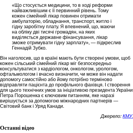
«Що стосується медицини, то в ході реформи
найважливішим є її первинний рівень. Тому
кожен сімейний лікар повинен отримати
амбулаторію, обладнання, транспорт, житло і
гідну заробітну плату. Я впевнений, що, маючи
на обліку дві тисячі громадян, на яких
виділяється державне фінансування, лікар
зможе отримувати гідну зарплату», — підкреслив
Геннадій Зубко.
Він наголосив, що в країні мають бути створені умови, щоб
кожен сільський сімейний лікар міг безпосередньо
консультуватися з кардіологом, онкологом, урологом,
офтальмологом і вчасно визначити, чи може він надати
допомогу самостійно або йому потрібно терміново
відправляти пацієнта до профільного фахівця. І створення
для цього технічних умов за ініціативою президента України
Петра Порошенка є ключовим питанням, яке наразі
вирішується за допомогою міжнародних партнерів —
Світовий банк і Уряд Канади.
Джерело:
КМУ.
Останні відео