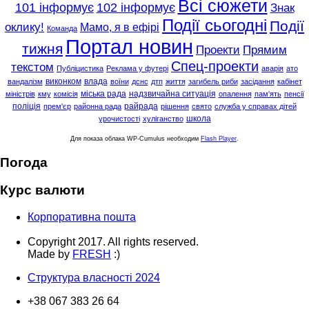
Всі сюжети
101 інформує
102 інформує
Знак
Події сьогодні
Події
оклику!
Мамо, я в ефірі
Команда
Портал новин
тижня
Проекти
Прямим
Спец-проекти
текстом
Публіцистика
Реклама у футері
аварія
ато
виконком
влада
вандалізм
воїни
дснс
дтп
життя
загибель риби
засідання
кабінет
міська рада
надзвичайна ситуація
міністрів
кму
комісія
опалення
пам'ять
пенсії
поліція
райрада
прем'єр
районна рада
рішення
свято
служба у справах дітей
школа
урочистості
хуліганство
Для показа облака WP-Cumulus необходим
Flash Player
.
Погода
Курс валюти
Корпоративна пошта
Copyright 2017. All rights reserved.
Made by
FRESH
:)
Структура власності 2024
+38 067 383 26 64