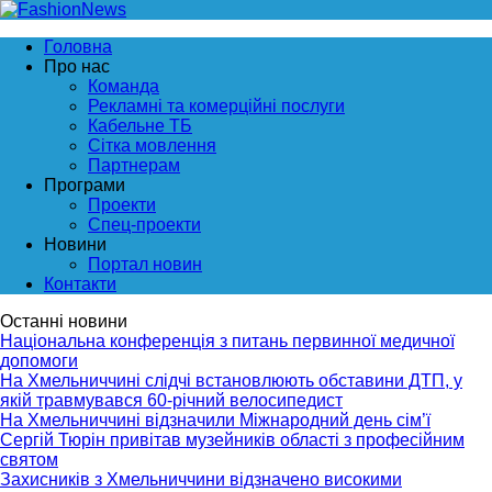
Головна
Про нас
Команда
Рекламні та комерційні послуги
Кабельне ТБ
Сітка мовлення
Партнерам
Програми
Проекти
Спец-проекти
Новини
Портал новин
Контакти
Останні новини
Національна конференція з питань первинної медичної
допомоги
На Хмельниччині слідчі встановлюють обставини ДТП, у
якій травмувався 60-річний велосипедист
На Хмельниччині відзначили Міжнародний день сім’ї
Сергій Тюрін привітав музейників області з професійним
святом
Захисників з Хмельниччини відзначено високими