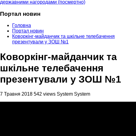
державними нагородами (посмертно)
Портал новин
Головна
Портал новин
Коворкінг-майданчик та шкільне телебачення
презентували у ЗОШ №1
Коворкінг-майданчик та
шкільне телебачення
презентували у ЗОШ №1
7 Травня 2018
542 views
System System