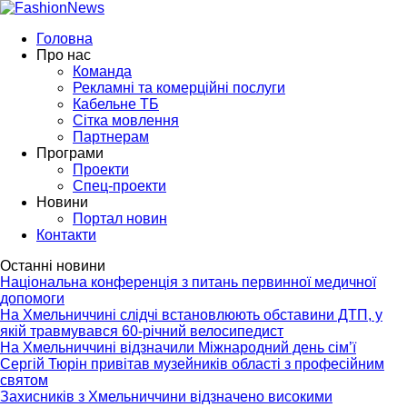
Головна
Про нас
Команда
Рекламні та комерційні послуги
Кабельне ТБ
Сітка мовлення
Партнерам
Програми
Проекти
Спец-проекти
Новини
Портал новин
Контакти
Останні новини
Національна конференція з питань первинної медичної
допомоги
На Хмельниччині слідчі встановлюють обставини ДТП, у
якій травмувався 60-річний велосипедист
На Хмельниччині відзначили Міжнародний день сім’ї
Сергій Тюрін привітав музейників області з професійним
святом
Захисників з Хмельниччини відзначено високими