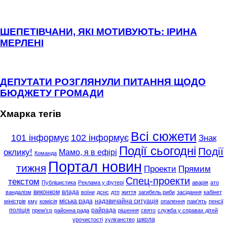
ШЕПЕТІВЧАНИ, ЯКІ МОТИВУЮТЬ: ІРИНА
МЕРЛЕНІ
ДЕПУТАТИ РОЗГЛЯНУЛИ ПИТАННЯ ЩОДО
БЮДЖЕТУ ГРОМАДИ
Хмарка тегів
Всі сюжети
101 інформує
102 інформує
Знак
Події сьогодні
Події
оклику!
Мамо, я в ефірі
Команда
Портал новин
тижня
Проекти
Прямим
Спец-проекти
текстом
Публіцистика
Реклама у футері
аварія
ато
виконком
влада
вандалізм
воїни
дснс
дтп
життя
загибель риби
засідання
кабінет
міська рада
надзвичайна ситуація
міністрів
кму
комісія
опалення
пам'ять
пенсії
поліція
райрада
прем'єр
районна рада
рішення
свято
служба у справах дітей
школа
урочистості
хуліганство