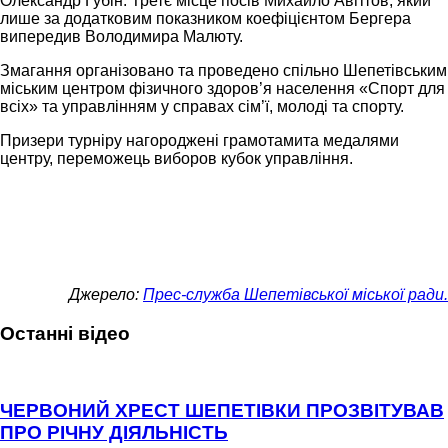
Олександр Губін. Третє місце посів Михайло Авгітов, який
лише за додатковим показником коефіцієнтом Бергера
випередив Володимира Малюту.
Змагання організовано та проведено спільно Шепетівським
міським центром фізичного здоров’я населення «Спорт для
всіх» та управлінням у справах сім’ї, молоді та спорту.
Призери турніру нагороджені грамотамита медалями
центру, переможець виборов кубок управління.
Джерело:
Прес-служба Шепетівської міської ради.
Останні відео
ЧЕРВОНИЙ ХРЕСТ ШЕПЕТІВКИ ПРОЗВІТУВАВ
ПРО РІЧНУ ДІЯЛЬНІСТЬ