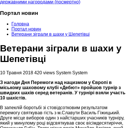
державними нагородами (посмертно)
Портал новин
Головна
Портал новин
Ветерани зіграли в шахи у Шепетівці
Ветерани зіграли в шахи у
Шепетівці
10 Травня 2018
420 views
System System
З нагоди Дня Перемоги над нацизмом у Європі в
міському шаховому клубі «Дебют» пройшов турнір з
швидких шахів серед ветеранів. У турнірі взяли участь
10 шахістів.
В запеклій боротьбі зі стовідсотковим результатом
перемогу святкував гість з м.Славути Василь Гіжицький.
Друге місце виборов один з найстарших учасників турніру,
який у минулому році відсвяткував своє вісімдесятиріччя,