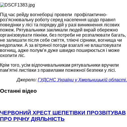
Під час рейду вогнеборці провели профілактично-
роз’яснювальну роботу серед населення щодо правил
поведінки у лісі та порядку дій у разі виникнення лісових
пожеж. Рятувальники закликали людей вкрай обережно
організовувати пікніки, без потреби не розпалювати багать,
не залишати після себе сміття, тліючі сірники, вогнища чи
недопалки. А за вітряної погоди взагалі не влаштовувати
вогнищ, адже полум’я дуже швидко поширюється і може
охопити ліс.
Крім того, усім відпочивальникам рятувальники вручили
пам’ятні листівки з правилами пожежної безпеки у лісі.
Джерело:
ГУДСНС України у Хмельницькій області.
Останні відео
ЧЕРВОНИЙ ХРЕСТ ШЕПЕТІВКИ ПРОЗВІТУВАВ
ПРО РІЧНУ ДІЯЛЬНІСТЬ