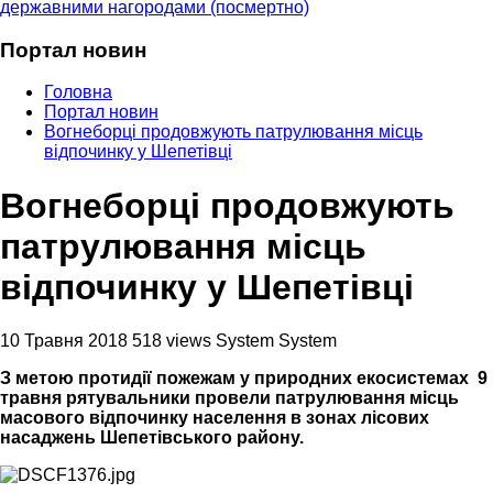
державними нагородами (посмертно)
Портал новин
Головна
Портал новин
Вогнеборці продовжують патрулювання місць
відпочинку у Шепетівці
Вогнеборці продовжують
патрулювання місць
відпочинку у Шепетівці
10 Травня 2018
518 views
System System
З метою протидії пожежам у природних екосистемах 9
травня рятувальники провели патрулювання місць
масового відпочинку населення в зонах лісових
насаджень Шепетівського району.