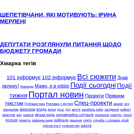
ШЕПЕТІВЧАНИ, ЯКІ МОТИВУЮТЬ: ІРИНА
МЕРЛЕНІ
ДЕПУТАТИ РОЗГЛЯНУЛИ ПИТАННЯ ЩОДО
БЮДЖЕТУ ГРОМАДИ
Хмарка тегів
Всі сюжети
101 інформує
102 інформує
Знак
Події сьогодні
Події
оклику!
Мамо, я в ефірі
Команда
Портал новин
тижня
Проекти
Прямим
Спец-проекти
текстом
Публіцистика
Реклама у футері
аварія
ато
виконком
влада
вандалізм
воїни
дснс
дтп
життя
загибель риби
засідання
кабінет
міська рада
надзвичайна ситуація
міністрів
кму
комісія
опалення
пам'ять
пенсії
поліція
райрада
прем'єр
районна рада
рішення
свято
служба у справах дітей
школа
урочистості
хуліганство