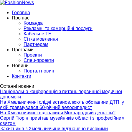
Головна
Про нас
Команда
Рекламні та комерційні послуги
Кабельне ТБ
Сітка мовлення
Партнерам
Програми
Проекти
Спец-проекти
Новини
Портал новин
Контакти
Останні новини
Національна конференція з питань первинної медичної
допомоги
На Хмельниччині слідчі встановлюють обставини ДТП, у
якій травмувався 60-річний велосипедист
На Хмельниччині відзначили Міжнародний день сім’ї
Сергій Тюрін привітав музейників області з професійним
святом
Захисників з Хмельниччини відзначено високими