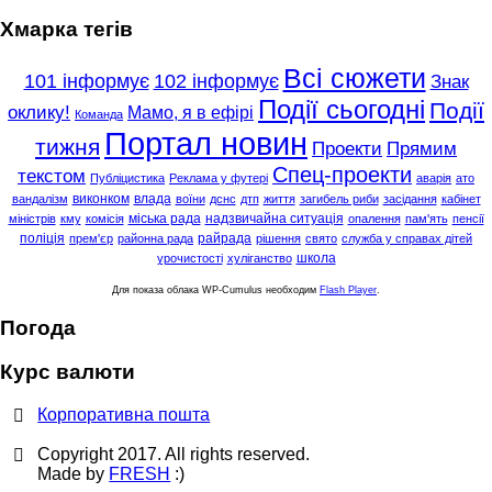
Хмарка тегів
Всі сюжети
101 інформує
102 інформує
Знак
Події сьогодні
Події
оклику!
Мамо, я в ефірі
Команда
Портал новин
тижня
Проекти
Прямим
Спец-проекти
текстом
Публіцистика
Реклама у футері
аварія
ато
виконком
влада
вандалізм
воїни
дснс
дтп
життя
загибель риби
засідання
кабінет
міська рада
надзвичайна ситуація
міністрів
кму
комісія
опалення
пам'ять
пенсії
поліція
райрада
прем'єр
районна рада
рішення
свято
служба у справах дітей
школа
урочистості
хуліганство
Для показа облака WP-Cumulus необходим
Flash Player
.
Погода
Курс валюти
Корпоративна пошта
Copyright 2017. All rights reserved.
Made by
FRESH
:)