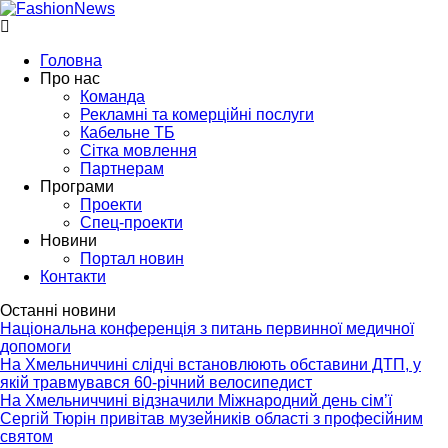
Головна
Про нас
Команда
Рекламні та комерційні послуги
Кабельне ТБ
Сітка мовлення
Партнерам
Програми
Проекти
Спец-проекти
Новини
Портал новин
Контакти
Останні новини
Національна конференція з питань первинної медичної
допомоги
На Хмельниччині слідчі встановлюють обставини ДТП, у
якій травмувався 60-річний велосипедист
На Хмельниччині відзначили Міжнародний день сім’ї
Сергій Тюрін привітав музейників області з професійним
святом