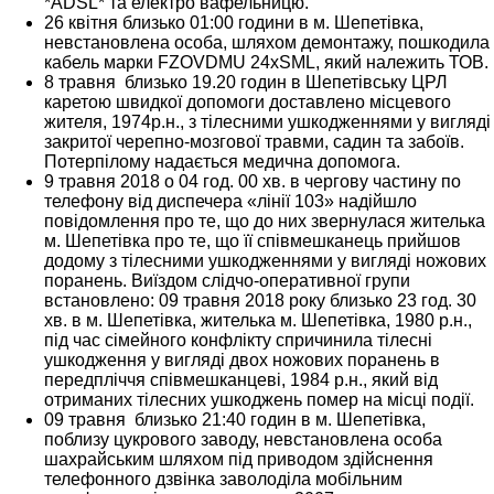
*ADSL* та електро вафельницю.
26 квітня близько 01:00 години в м. Шепетівка,
невстановлена особа, шляхом демонтажу, пошкодила
кабель марки FZOVDMU 24хSML, який належить ТОВ.
8 травня близько 19.20 годин в Шепетівську ЦРЛ
каретою швидкої допомоги доставлено місцевого
жителя, 1974р.н., з тілесними ушкодженнями у вигляді
закритої черепно-мозгової травми, садин та забоїв.
Потерпілому надається медична допомога.
9 травня 2018 о 04 год. 00 хв. в чергову частину по
телефону від диспечера «лінії 103» надійшло
повідомлення про те, що до них звернулася жителька
м. Шепетівка про те, що її співмешканець прийшов
додому з тілесними ушкодженнями у вигляді ножових
поранень. Виїздом слідчо-оперативної групи
встановлено: 09 травня 2018 року близько 23 год. 30
хв. в м. Шепетівка, жителька м. Шепетівка, 1980 р.н.,
під час сімейного конфлікту спричинила тілесні
ушкодження у вигляді двох ножових поранень в
передпліччя співмешканцеві, 1984 р.н., який від
отриманих тілесних ушкоджень помер на місці події.
09 травня близько 21:40 годин в м. Шепетівка,
поблизу цукрового заводу, невстановлена особа
шахрайським шляхом під приводом здійснення
телефонного дзвінка заволоділа мобільним