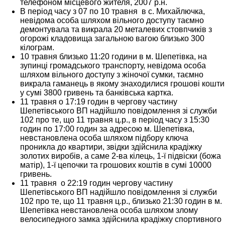
телефоном місцевого жителя, 2007 р.н.
В період часу з 07 по 10 травня в с. Михайлючка,
невідома особа шляхом вільного доступу таємно
демонтувала та викрала 20 металевих стовпчиків з
огорожі кладовища загальною вагою близько 300
кілограм.
10 травня близько 11:20 години в м. Шепетівка, на
зупинці громадського транспорту, невідома особа
шляхом вільного доступу з жіночої сумки, таємно
викрала гаманець в якому знаходилися грошові кошти
у сумі 3800 гривень та банківська картка.
11 травня о 17:19 годин в чергову частину
Шепетівського ВП надійшло повідомлення зі служби
102 про те, що 11 травня ц.р., в період часу з 15:30
годин по 17:00 годин за адресою м. Шепетівка,
невстановлена особа шляхом підбору ключа
проникла до квартири, звідки здійснила крадіжку
золотих виробів, а саме 2-ва кілець, 1-ї підвіски (божа
матір), 1-ї цепочки та грошових коштів в сумі 10000
гривень.
11 травня о 22:19 годин чергову частину
Шепетівського ВП надійшло повідомлення зі служби
102 про те, що 11 травня ц.р., близько 21:30 годин в м.
Шепетівка невстановлена особа шляхом злому
велосипедного замка здійснила крадіжку спортивного