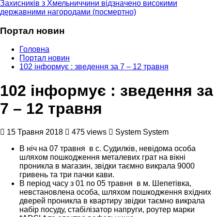
Захисників з Хмельниччини відзначено високими
державними нагородами (посмертно)
Портал новин
Головна
Портал новин
102 інформує : зведення за 7 – 12 травня
102 інформує : зведення за
7 – 12 травня
15 Травня 2018
475 views
System System
В ніч на 07 травня в с. Судилків, невідома особа
шляхом пошкодження металевих грат на вікні
проникла в магазин, звідки таємно викрала 9000
гривень та три пачки кави.
В період часу з 01 по 05 травня в м. Шепетівка,
невстановлена особа, шляхом пошкодження вхідних
дверей проникла в квартиру звідки таємно викрала
набір посуду, стабілізатор напруги, роутер марки