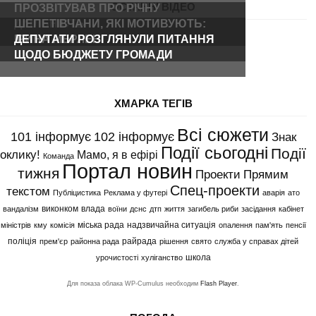
ОСТАННІ ВІДЕО
ПРОЗВІТУВАВ ПРО РІЧНУ
ДІЯЛЬНІСТЬ
ШЕПЕТІВЧАНИ, ЯКІ МОТИВУЮТЬ:
ІРИНА МЕРЛЕНІ
ДЕПУТАТИ РОЗГЛЯНУЛИ ПИТАННЯ
ЩОДО БЮДЖЕТУ ГРОМАДИ
ХМАРКА ТЕГІВ
Всі сюжети
101 інформує
102 інформує
Знак
Події сьогодні
Події
оклику!
Мамо, я в ефірі
Команда
Портал новин
тижня
Проекти
Прямим
Спец-проекти
текстом
Публіцистика
Реклама у футері
аварія
ато
виконком
влада
вандалізм
воїни
дснс
дтп
життя
загибель риби
засідання
кабінет
міська рада
надзвичайна ситуація
міністрів
кму
комісія
опалення
пам'ять
пенсії
поліція
райрада
прем'єр
районна рада
рішення
свято
служба у справах дітей
школа
урочистості
хуліганство
Для показа облака WP-Cumulus необходим
Flash Player
.