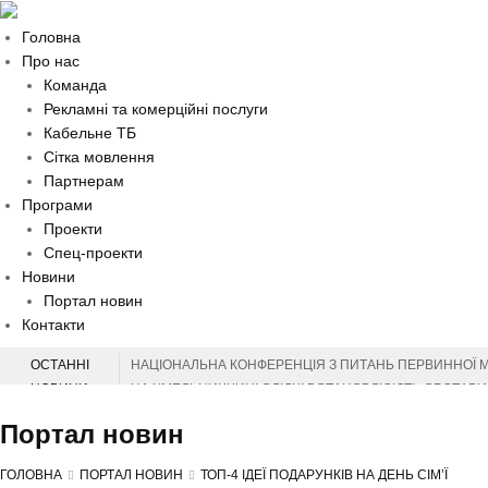
Головна
Про нас
Команда
Рекламні та комерційні послуги
Кабельне ТБ
Сітка мовлення
Партнерам
Програми
Проекти
Спец-проекти
Новини
Портал новин
Контакти
ОСТАННІ
НАЦІОНАЛЬНА КОНФЕРЕНЦІЯ З ПИТАНЬ ПЕРВИННОЇ 
НОВИНИ
НА ХМЕЛЬНИЧЧИНІ СЛІДЧІ ВСТАНОВЛЮЮТЬ ОБСТАВИН
НА ХМЕЛЬНИЧЧИНІ ВІДЗНАЧИЛИ МІЖНАРОДНИЙ ДЕНЬ 
Портал новин
СЕРГІЙ ТЮРІН ПРИВІТАВ МУЗЕЙНИКІВ ОБЛАСТІ З ПР
ЗАХИСНИКІВ З ХМЕЛЬНИЧЧИНИ ВІДЗНАЧЕНО ВИСОК
ГОЛОВНА
ПОРТАЛ НОВИН
ТОП-4 ІДЕЇ ПОДАРУНКІВ НА ДЕНЬ СІМ’Ї