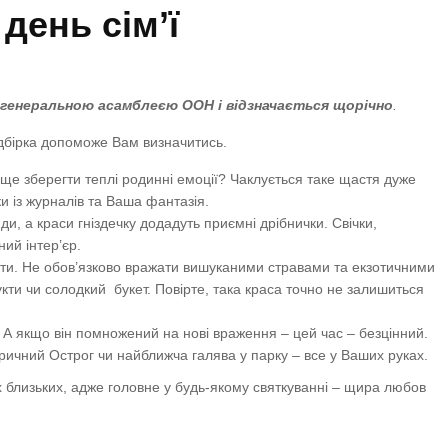
день сім’ї
а генеральною асамблеєю ООН і відзначається щорічно
.
дбірка допоможе Вам визначитись.
е зберегти теплі родинні емоції? Чаклується таке щастя дуже
ки із журналів та Ваша фантазія.
, а краси гніздечку додадуть приємні дрібнички. Свічки,
ий інтер’єр.
ити. Не обов’язково вражати вишуканими стравами та екзотичними
ти чи солодкий букет. Повірте, така краса точно не залишиться
. А якщо він помножений на нові враження – цей час – безцінний.
оричний Острог чи найближча галява у парку – все у Ваших руках.
х близьких, адже головне у будь-якому святкуванні – щира любов