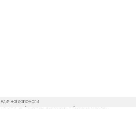
МЕДИЧНОЇ ДОПОМОГИ
И ДТП, У ЯКІЙ ТРАВМУВАВСЯ 60-РІЧНИЙ ВЕЛОСИПЕДИСТ
СІМ’Ї
ОФЕСІЙНИМ СВЯТОМ
ИМИ ДЕРЖАВНИМИ НАГОРОДАМИ (ПОСМЕРТНО)