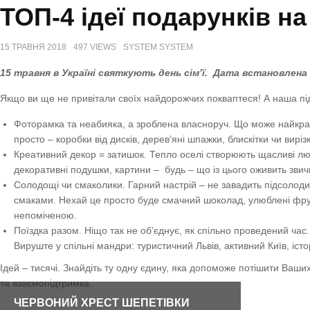
ТОП-4 ідеї подарунків на 
15 ТРАВНЯ 2018
497 VIEWS
SYSTEM SYSTEM
15 травня в Україні святкують день сім’ї. Дата встановлен
Якщо ви ще не привітали своїх найдорожчих покваптеся! А наша пі
Фоторамка та неабияка, а зроблена власноруч. Що може найкращ
просто – коробки від дисків, дерев’яні шпажки, блискітки чи виріз
Креативний декор = затишок. Тепло оселі створюють щасливі люди
декоративні подушки, картини – будь – що із цього оживить звичн
Солодощі чи смаколики. Гарний настрій – не завадить підсолод
смаками. Нехай це просто буде смачний шоколад, улюблені фрук
непоміченою.
Поїздка разом. Ніщо так не об’єднує, як спільно проведений час
Вируште у спільні мандри: туристичний Львів, активний Київ, іст
Ідей – тисячі. Знайдіть ту одну єдину, яка допоможе потішити Ваши
та взаємопідтримка.
ЧЕРВОНИЙ ХРЕСТ ШЕПЕТІВКИ