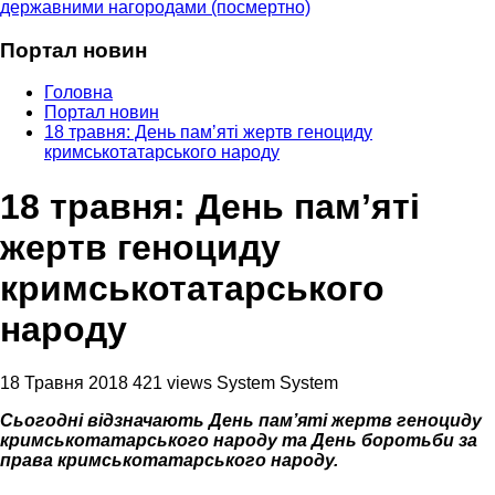
державними нагородами (посмертно)
Портал новин
Головна
Портал новин
18 травня: День памʼяті жертв геноциду
кримськотатарського народу
18 травня: День памʼяті
жертв геноциду
кримськотатарського
народу
18 Травня 2018
421 views
System System
Сьогодні відзначають День памʼяті жертв геноциду
кримськотатарського народу та День боротьби за
права кримськотатарського народу.