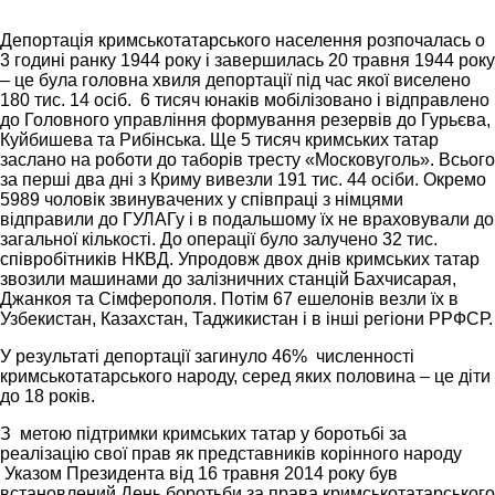
Депортація кримськотатарського населення розпочалась о
3 годині ранку 1944 року і завершилась 20 травня 1944 року
– це була головна хвиля депортації під час якої виселено
180 тис. 14 осіб. 6 тисяч юнаків мобілізовано і відправлено
до Головного управління формування резервів до Гурьєва,
Куйбишева та Рибінська. Ще 5 тисяч кримських татар
заслано на роботи до таборів тресту «Московуголь». Всього
за перші два дні з Криму вивезли 191 тис. 44 осіби. Окремо
5989 чоловік звинувачених у співпраці з німцями
відправили до ГУЛАГу і в подальшому їх не враховували до
загальної кількості. До операції було залучено 32 тис.
співробітників НКВД. Упродовж двох днів кримських татар
звозили машинами до залізничних станцій Бахчисарая,
Джанкоя та Сімферополя. Потім 67 ешелонів везли їх в
Узбекистан, Казахстан, Таджикистан і в інші регіони РРФСР.
У результаті депортації загинуло 46% численності
кримськотатарського народу, серед яких половина – це діти
до 18 років.
З метою підтримки кримських татар у боротьбі за
реалізацію свої прав як представників корінного народу
Указом Президента від 16 травня 2014 року був
встановлений День боротьби за права кримськотатарського