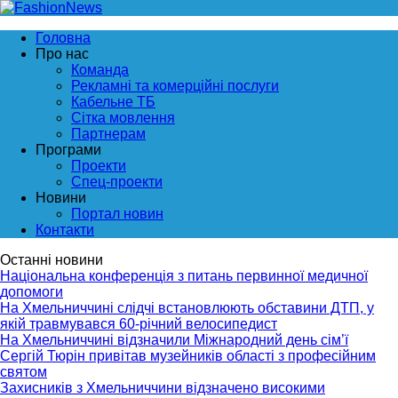
Головна
Про нас
Команда
Рекламні та комерційні послуги
Кабельне ТБ
Сітка мовлення
Партнерам
Програми
Проекти
Спец-проекти
Новини
Портал новин
Контакти
Останні новини
Національна конференція з питань первинної медичної
допомоги
На Хмельниччині слідчі встановлюють обставини ДТП, у
якій травмувався 60-річний велосипедист
На Хмельниччині відзначили Міжнародний день сім’ї
Сергій Тюрін привітав музейників області з професійним
святом
Захисників з Хмельниччини відзначено високими