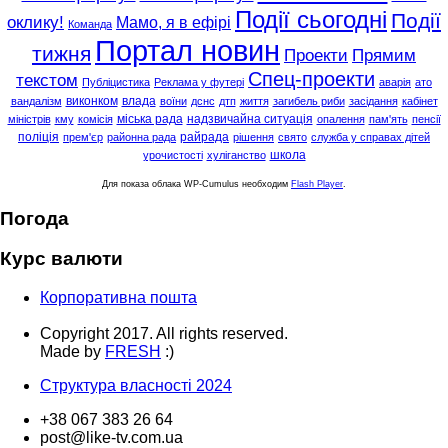
Події сьогодні
Події
оклику!
Мамо, я в ефірі
Команда
Портал новин
тижня
Проекти
Прямим
Спец-проекти
текстом
Публіцистика
Реклама у футері
аварія
ато
виконком
влада
вандалізм
воїни
дснс
дтп
життя
загибель риби
засідання
кабінет
міська рада
надзвичайна ситуація
міністрів
кму
комісія
опалення
пам'ять
пенсії
поліція
райрада
прем'єр
районна рада
рішення
свято
служба у справах дітей
школа
урочистості
хуліганство
Для показа облака WP-Cumulus необходим
Flash Player
.
Погода
Курс валюти
Корпоративна пошта
Copyright 2017. All rights reserved.
Made by
FRESH
:)
Структура власності 2024
+38 067 383 26 64
post@like-tv.com.ua