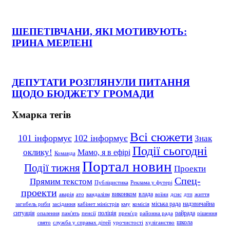
ШЕПЕТІВЧАНИ, ЯКІ МОТИВУЮТЬ:
ІРИНА МЕРЛЕНІ
ДЕПУТАТИ РОЗГЛЯНУЛИ ПИТАННЯ
ЩОДО БЮДЖЕТУ ГРОМАДИ
Хмарка тегів
Всі сюжети
101 інформує
102 інформує
Знак
Події сьогодні
оклику!
Мамо, я в ефірі
Команда
Портал новин
Події тижня
Проекти
Спец-
Прямим текстом
Публіцистика
Реклама у футері
проекти
влада
виконком
аварія
ато
вандалізм
воїни
дснс
дтп
життя
надзвичайна
міська рада
загибель риби
засідання
кабінет міністрів
кму
комісія
ситуація
поліція
райрада
опалення
пам'ять
пенсії
прем'єр
районна рада
рішення
школа
свято
служба у справах дітей
урочистості
хуліганство