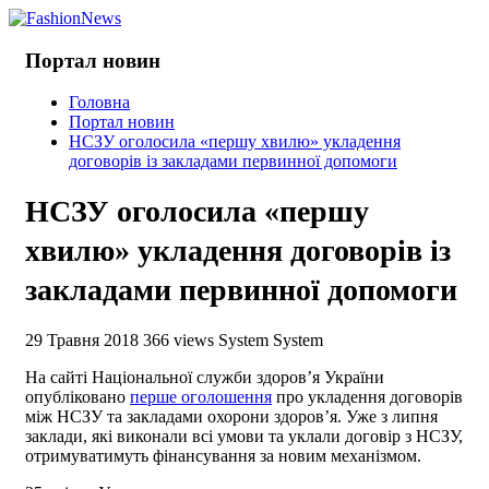
Портал новин
Головна
Портал новин
НСЗУ оголосила «першу хвилю» укладення
договорів із закладами первинної допомоги
НСЗУ оголосила «першу
хвилю» укладення договорів із
закладами первинної допомоги
29 Травня 2018
366 views
System System
На сайті Національної служби здоров’я України
опубліковано
перше оголошення
про укладення договорів
між НСЗУ та закладами охорони здоров’я. Уже з липня
заклади, які виконали всі умови та уклали договір з НСЗУ,
отримуватимуть фінансування за новим механізмом.