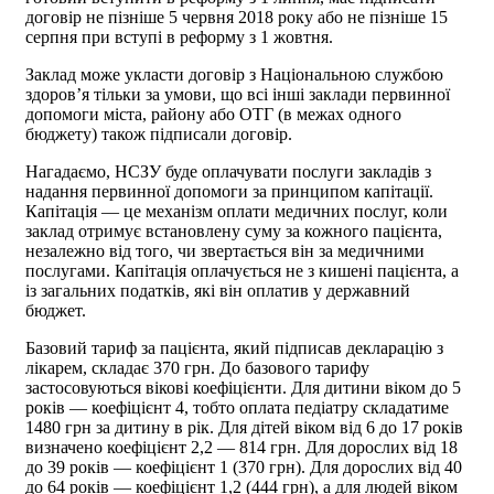
договір не пізніше 5 червня 2018 року або не пізніше 15
серпня при вступі в реформу з 1 жовтня.
Заклад може укласти договір з Національною службою
здоров’я тільки за умови, що всі інші заклади первинної
допомоги міста, району або ОТГ (в межах одного
бюджету) також підписали договір.
Нагадаємо, НСЗУ буде оплачувати послуги закладів з
надання первинної допомоги за принципом капітації.
Капітація — це механізм оплати медичних послуг, коли
заклад отримує встановлену суму за кожного пацієнта,
незалежно від того, чи звертається він за медичними
послугами. Капітація оплачується не з кишені пацієнта, а
із загальних податків, які він оплатив у державний
бюджет.
Базовий тариф за пацієнта, який підписав декларацію з
лікарем, складає 370 грн. До базового тарифу
застосовуються вікові коефіцієнти. Для дитини віком до 5
років — коефіцієнт 4, тобто оплата педіатру складатиме
1480 грн за дитину в рік. Для дітей віком від 6 до 17 років
визначено коефіцієнт 2,2 — 814 грн. Для дорослих від 18
до 39 років — коефіцієнт 1 (370 грн). Для дорослих від 40
до 64 років — коефіцієнт 1,2 (444 грн), а для людей віком