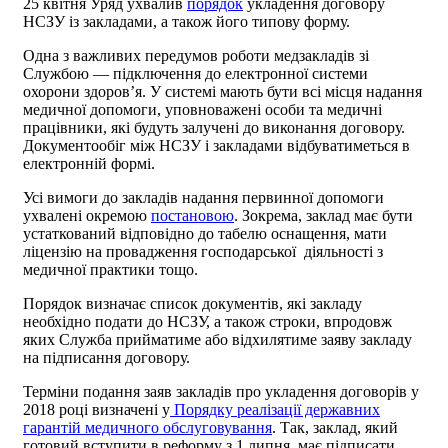
25 квітня Уряд ухвалив
порядок
укладення договору
НСЗУ із закладами, а також його типову форму.
Одна з важливих передумов роботи медзакладів зі
Службою — підключення до електронної системи
охорони здоров’я. У системі мають бути всі місця надання
медичної допомоги, уповноважені особи та медичні
працівники, які будуть залучені до виконання договору.
Документообіг між НСЗУ і закладами відбуватиметься в
електронній формі.
Усі вимоги до закладів надання первинної допомоги
ухвалені окремою
постановою
. Зокрема, заклад має бути
устаткований відповідно до табелю оснащення, мати
ліцензію на провадження господарської діяльності з
медичної практики тощо.
Порядок визначає список документів, які закладу
необхідно подати до НСЗУ, а також строки, впродовж
яких Служба прийматиме або відхилятиме заяву закладу
на підписання договору.
Терміни подання заяв закладів про укладення договорів у
2018 році визначені у
Порядку реалізації державних
гарантій медичного обслуговування
. Так, заклад, який
готовий вступити в реформу з 1 липня, має підписати