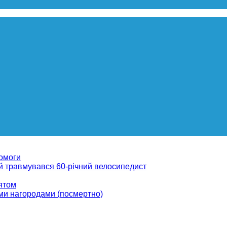
помоги
ій травмувався 60-річний велосипедист
вятом
ми нагородами (посмертно)