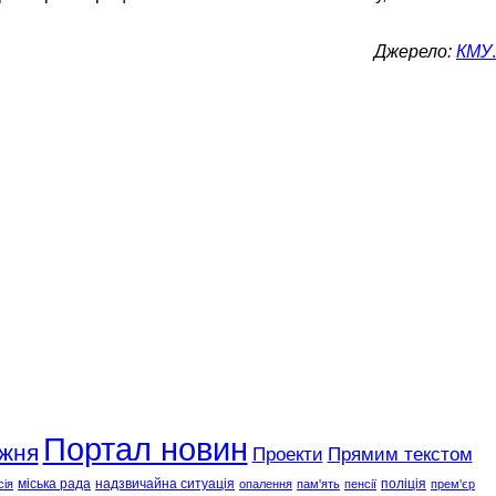
Джерело:
КМУ
.
Портал новин
ижня
Проекти
Прямим текстом
міська рада
надзвичайна ситуація
поліція
сія
опалення
пам'ять
пенсії
прем'єр