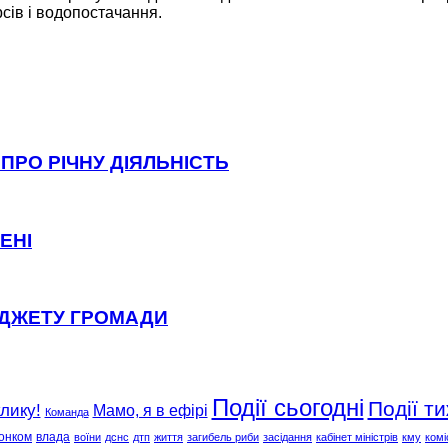
ів і водопостачання.
ПРО РІЧНУ ДІЯЛЬНІСТЬ
ЕНІ
ЮДЖЕТУ ГРОМАДИ
Події сьогодні
Події т
клику!
Мамо, я в ефірі
Команда
онком
влада
воїни
дснс
дтп
життя
загибель риби
засідання
кабінет міністрів
кму
комі