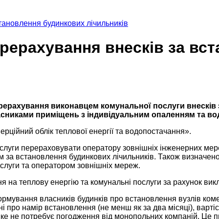
тановлення будинкових лічильників
рерахування внесків за вс
рерахування виконавцем комунальної послуги внесків 
ласниками приміщень з індивідуальним опаленням та в
рційний облік теплової енергії та водопостачання».
слуги перераховувати оператору зовнішніх інженерних мер
 за встановлення будинкових лічильників. Також визначено
слуги та оператором зовнішніх мереж.
на теплову енергію та комунальні послуги за рахунок викл
мування власників будинків про встановлення вузлів комерці
про намір встановлення (не менш як за два місяці), вартіс
ке не потребує погодження від монопольних компаній. Це пр