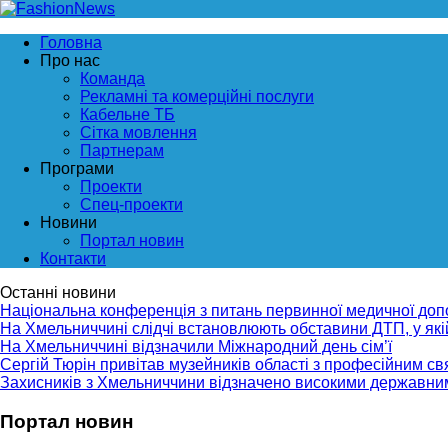
Головна
Про нас
Команда
Рекламні та комерційні послуги
Кабельне ТБ
Сітка мовлення
Партнерам
Програми
Проекти
Спец-проекти
Новини
Портал новин
Контакти
Останні новини
Національна конференція з питань первинної медичної до
На Хмельниччині слідчі встановлюють обставини ДТП, у як
На Хмельниччині відзначили Міжнародний день сім’ї
Сергій Тюрін привітав музейників області з професійним с
Захисників з Хмельниччини відзначено високими державни
Портал новин