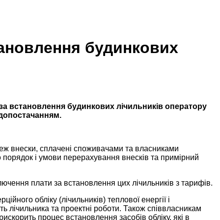
тановлення будинкових
за встановлення будинкових лічильників оператору
одопостачанням.
еж внески, сплачені споживачами та власниками
 порядок і умови перерахування внесків та примірний
ючення плати за встановлення цих лічильників з тарифів.
йного обліку (лічильників) теплової енергії і
ть лічильника та проектні роботи. Також співвласникам
искорить процес встановлення засобів обліку, які в