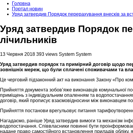
Головна
Портал новин
Уряд затвердив Порядок перерахування внесків за вс
Уряд затвердив Порядок пе
лічильників
13 Червня 2018
393 views
System System
Уряд затвердив порядок та примірний договір щодо пе
зовнішніх мереж, що були сплачені споживачами та в
Це черговий підзаконний акт на виконання Закону «Про коме
Прийняття документа зобов’яже виконавців комунальної по
приміщень з індивідуальним опаленням та водопостачанням
договір, який прописує взаємовідносини між виконавцем по
Прийняття постанови врегульовує питання тарифоутворення 
Нагадаємо, раніше Уряд затвердив вимоги та механізм інфор
водопостачання. Співвласники повинні бути проінформовані 
надане право самостійного встановлення приладів обліку, я