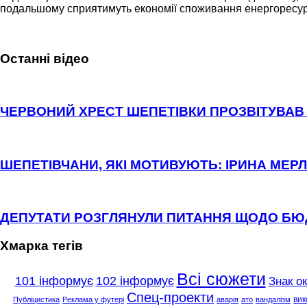
подальшому сприятимуть економії споживання енергоресурс
Останні відео
ЧЕРВОНИЙ ХРЕСТ ШЕПЕТІВКИ ПРОЗВІТУВАВ 
ШЕПЕТІВЧАНИ, ЯКІ МОТИВУЮТЬ: ІРИНА МЕРЛ
ДЕПУТАТИ РОЗГЛЯНУЛИ ПИТАННЯ ЩОДО Б
Хмарка тегів
Всі сюжети
101 інформує
102 інформує
Знак о
Спец-проекти
вик
Публіцистика
Реклама у футері
аварія
ато
вандалізм