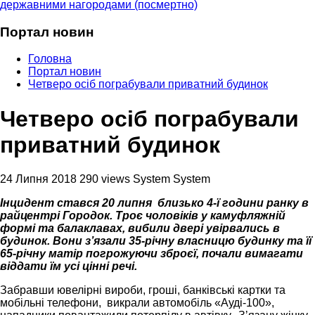
державними нагородами (посмертно)
Портал новин
Головна
Портал новин
Четверо осіб пограбували приватний будинок
Четверо осіб пограбували
приватний будинок
24 Липня 2018
290 views
System System
Інцидент стався 20 липня близько 4-ї години ранку в
райцентрі Городок. Троє чоловіків у камуфляжній
формі та балаклавах, вибили двері увірвались в
будинок. Вони зʼязали 35-річну власницю будинку та її
65-річну матір погрожуючи зброєї, почали вимагати
віддати їм усі цінні речі.
Забравши ювелірні вироби, гроші, банківські картки та
мобільні телефони, викрали автомобіль «Ауді-100»,