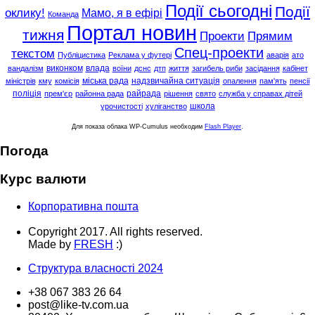
Події сьогодні
Події
оклику!
Мамо, я в ефірі
Команда
Портал новин
тижня
Проекти
Прямим
Спец-проекти
текстом
Публіцистика
Реклама у футері
аварія
ато
виконком
влада
вандалізм
воїни
дснс
дтп
життя
загибель риби
засідання
кабінет
міська рада
надзвичайна ситуація
міністрів
кму
комісія
опалення
пам'ять
пенсії
поліція
райрада
прем'єр
районна рада
рішення
свято
служба у справах дітей
школа
урочистості
хуліганство
Для показа облака WP-Cumulus необходим
Flash Player
.
Погода
Курс валюти
Корпоративна пошта
Copyright 2017. All rights reserved.
Made by
FRESH
:)
Структура власності 2024
+38 067 383 26 64
post@like-tv.com.ua