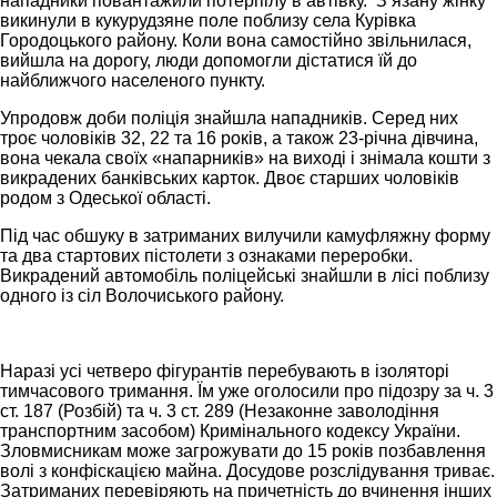
нападники повантажили потерпілу в автівку. Зʼязану жінку
викинули в кукурудзяне поле поблизу села Курівка
Городоцького району. Коли вона самостійно звільнилася,
вийшла на дорогу, люди допомогли дістатися їй до
найближчого населеного пункту.
Упродовж доби поліція знайшла нападників. Серед них
троє чоловіків 32, 22 та 16 років, а також 23-річна дівчина,
вона чекала своїх «напарників» на виході і знімала кошти з
викрадених банківських карток. Двоє старших чоловіків
родом з Одеської області.
Під час обшуку в затриманих вилучили камуфляжну форму
та два стартових пістолети з ознаками переробки.
Викрадений автомобіль поліцейські знайшли в лісі поблизу
одного із сіл Волочиського району.
Наразі усі четверо фігурантів перебувають в ізоляторі
тимчасового тримання. Їм уже оголосили про підозру за ч. 3
ст. 187 (Розбій) та ч. 3 ст. 289 (Незаконне заволодіння
транспортним засобом) Кримінального кодексу України.
Зловмисникам може загрожувати до 15 років позбавлення
волі з конфіскацією майна. Досудове розслідування триває.
Затриманих перевіряють на причетність до вчинення інших