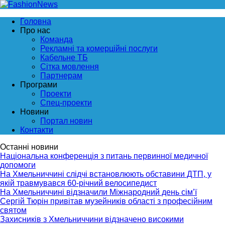
Головна
Про нас
Команда
Рекламні та комерційні послуги
Кабельне ТБ
Сітка мовлення
Партнерам
Програми
Проекти
Спец-проекти
Новини
Портал новин
Контакти
Останні новини
Національна конференція з питань первинної медичної
допомоги
На Хмельниччині слідчі встановлюють обставини ДТП, у
якій травмувався 60-річний велосипедист
На Хмельниччині відзначили Міжнародний день сім’ї
Сергій Тюрін привітав музейників області з професійним
святом
Захисників з Хмельниччини відзначено високими