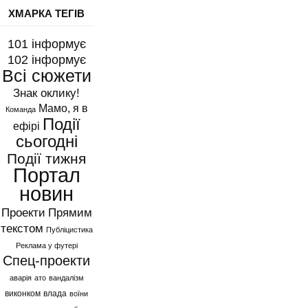
ХМАРКА ТЕГІВ
101 інформує
102 інформує
Всі сюжети
Знак оклику!
Мамо, я в
Команда
Події
ефірі
сьогодні
Події тижня
Портал
новин
Проекти
Прямим
текстом
Публіцистика
Реклама у футері
Спец-проекти
аварія
ато
вандалізм
виконком
влада
воїни