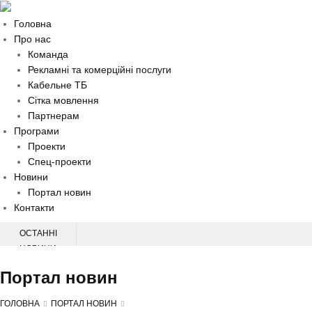
Головна
Про нас
Команда
Рекламні та комерційні послуги
Кабельне ТБ
Сітка мовлення
Партнерам
Програми
Проекти
Спец-проекти
Новини
Портал новин
Контакти
ОСТАННІ
НОВИНИ
НАЦІОНАЛЬНА КОНФЕРЕНЦІЯ З ПИТАНЬ ПЕРВИННОЇ МЕДИЧНОЇ
Портал новин
ДОПОМОГИ
НА ХМЕЛЬНИЧЧИНІ СЛІДЧІ ВСТАНОВЛЮЮТЬ ОБСТАВИНИ ДТП, У ЯКІЙ
ГОЛОВНА
ПОРТАЛ НОВИН
ТРАВМУВАВСЯ 60-РІЧНИЙ ВЕЛОСИПЕДИСТ