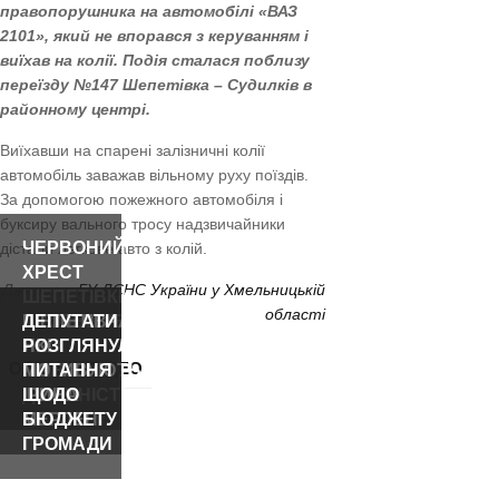
правопорушника на автомобілі «ВАЗ
2101», який не впорався з керуванням і
виїхав на колії. Подія сталася поблизу
переїзду №147 Шепетівка – Судилків в
районному центрі.
Виїхавши на спарені залізничні колії
автомобіль заважав вільному руху поїздів.
За допомогою пожежного автомобіля і
буксиру вального тросу надзвичайники
ЧЕРВОНИЙ
дістали легкове авто з колій.
ХРЕСТ
Джерело:
ГУ ДСНС України у Хмельницькій
ШЕПЕТІВКИ
області
ПРОЗВІТУВАВ
ШЕПЕТІВЧАНИ,
ДЕПУТАТИ
ПРО
ЯКІ
РОЗГЛЯНУЛИ
ОСТАННІ ВІДЕО
РІЧНУ
МОТИВУЮТЬ:
ПИТАННЯ
ДІЯЛЬНІСТЬ
ІРИНА
ЩОДО
МЕРЛЕНІ
БЮДЖЕТУ
ГРОМАДИ