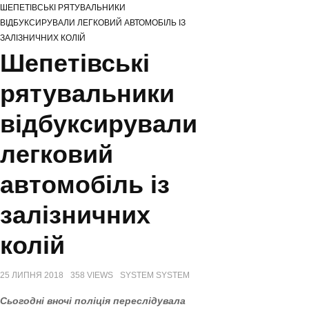
ШЕПЕТІВСЬКІ РЯТУВАЛЬНИКИ
НА ХМЕЛЬНИЧЧИНІ ВІДЗНАЧИЛИ МІЖНАРОДНИЙ ДЕНЬ СІМ’Ї
ВІДБУКСИРУВАЛИ ЛЕГКОВИЙ АВТОМОБІЛЬ ІЗ
СЕРГІЙ ТЮРІН ПРИВІТАВ МУЗЕЙНИКІВ ОБЛАСТІ З ПРОФЕСІЙНИМ
ЗАЛІЗНИЧНИХ КОЛІЙ
СВЯТОМ
Шепетівські
ЗАХИСНИКІВ З ХМЕЛЬНИЧЧИНИ ВІДЗНАЧЕНО ВИСОКИМИ ДЕРЖАВНИМИ
НАГОРОДАМИ (ПОСМЕРТНО)
рятувальники
відбуксирували
легковий
автомобіль із
залізничних
колій
25 ЛИПНЯ 2018
358 VIEWS
SYSTEM SYSTEM
Сьогодні вночі поліція переслідувала