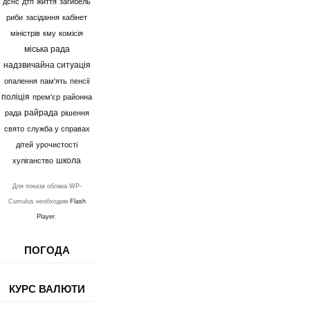
дснс
дтп
життя
загибель
риби
засідання
кабінет
міністрів
кму
комісія
міська рада
надзвичайна ситуація
опалення
пам'ять
пенсії
поліція
прем'єр
районна
райрада
рада
рішення
свято
служба у справах
дітей
урочистості
школа
хуліганство
Для показа облака WP-
Cumulus необходим
Flash
Player
.
ПОГОДА
КУРС ВАЛЮТИ