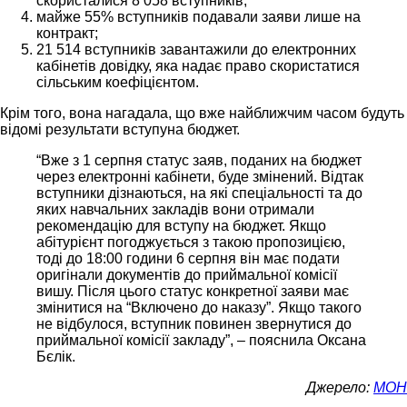
скористалися 8 058 вступників;
майже 55% вступників подавали заяви лише на
контракт;
21 514 вступників завантажили до електронних
кабінетів довідку, яка надає право скористатися
сільським коефіцієнтом.
Крім того, вона нагадала, що вже найближчим часом будуть
відомі результати вступуна бюджет.
“Вже з 1 серпня статус заяв, поданих на бюджет
через електронні кабінети, буде змінений. Відтак
вступники дізнаються, на які спеціальності та до
яких навчальних закладів вони отримали
рекомендацію для вступу на бюджет. Якщо
абітурієнт погоджується з такою пропозицією,
тоді до 18:00 години 6 серпня він має подати
оригінали документів до приймальної комісії
вишу. Після цього статус конкретної заяви має
змінитися на “Включено до наказу”. Якщо такого
не відбулося, вступник повинен звернутися до
приймальної комісії закладу”, – пояснила Оксана
Бєлік.
Джерело:
МОН