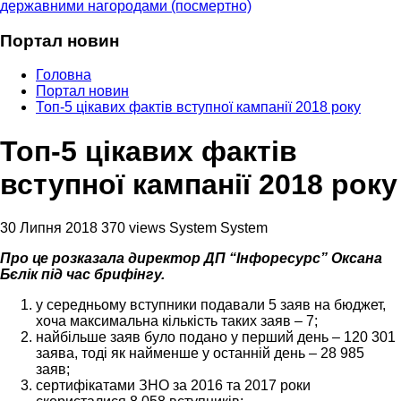
державними нагородами (посмертно)
Портал новин
Головна
Портал новин
Топ-5 цікавих фактів вступної кампанії 2018 року
Топ-5 цікавих фактів
вступної кампанії 2018 року
30 Липня 2018
370 views
System System
Про це розказала директор ДП “Інфоресурс” Оксана
Бєлік під час брифінгу.
у середньому вступники подавали 5 заяв на бюджет,
хоча максимальна кількість таких заяв – 7;
найбільше заяв було подано у перший день – 120 301
заява, тоді як найменше у останній день – 28 985
заяв;
сертифікатами ЗНО за 2016 та 2017 роки