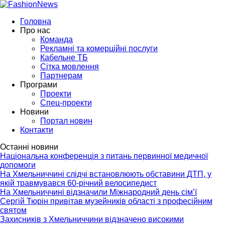
Головна
Про нас
Команда
Рекламні та комерційні послуги
Кабельне ТБ
Сітка мовлення
Партнерам
Програми
Проекти
Спец-проекти
Новини
Портал новин
Контакти
Останні новини
Національна конференція з питань первинної медичної
допомоги
На Хмельниччині слідчі встановлюють обставини ДТП, у
якій травмувався 60-річний велосипедист
На Хмельниччині відзначили Міжнародний день сім’ї
Сергій Тюрін привітав музейників області з професійним
святом
Захисників з Хмельниччини відзначено високими