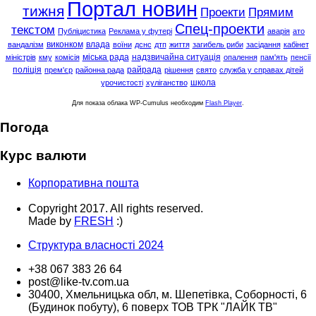
Портал новин
тижня
Проекти
Прямим
Спец-проекти
текстом
Публіцистика
Реклама у футері
аварія
ато
виконком
влада
вандалізм
воїни
дснс
дтп
життя
загибель риби
засідання
кабінет
міська рада
надзвичайна ситуація
міністрів
кму
комісія
опалення
пам'ять
пенсії
поліція
райрада
прем'єр
районна рада
рішення
свято
служба у справах дітей
школа
урочистості
хуліганство
Для показа облака WP-Cumulus необходим
Flash Player
.
Погода
Курс валюти
Корпоративна пошта
Copyright 2017. All rights reserved.
Made by
FRESH
:)
Структура власності 2024
+38 067 383 26 64
post@like-tv.com.ua
30400, Хмельницька обл, м. Шепетівка, Соборності, 6
(Будинок побуту), 6 поверх ТОВ ТРК "ЛАЙК ТВ"