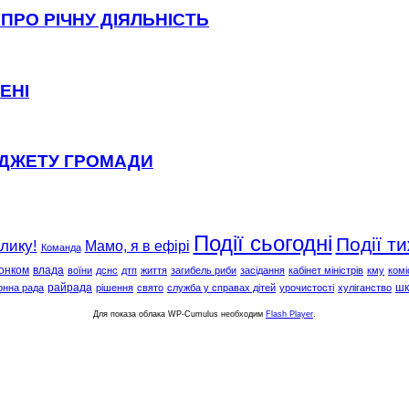
ПРО РІЧНУ ДІЯЛЬНІСТЬ
ЕНІ
ЮДЖЕТУ ГРОМАДИ
Події сьогодні
Події т
клику!
Мамо, я в ефірі
Команда
онком
влада
воїни
дснс
дтп
життя
загибель риби
засідання
кабінет міністрів
кму
комі
райрада
шк
онна рада
рішення
свято
служба у справах дітей
урочистості
хуліганство
Для показа облака WP-Cumulus необходим
Flash Player
.