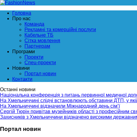
Головна
Про нас
Команда
Рекламні та комерційні послуги
Кабельне ТБ
Сітка мовлення
Партнерам
Програми
Проекти
Спец-проекти
Новини
Портал новин
Контакти
Останні новини
Національна конференція з питань первинної медичної до
На Хмельниччині слідчі встановлюють обставини ДТП, у як
На Хмельниччині відзначили Міжнародний день сім’ї
Сергій Тюрін привітав музейників області з професійним с
Захисників з Хмельниччини відзначено високими державни
Портал новин