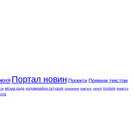
Портал новин
ижня
Проекти
Прямим текстом
міська рада
надзвичайна ситуація
поліція
сія
опалення
пам'ять
пенсії
прем'єр
ола