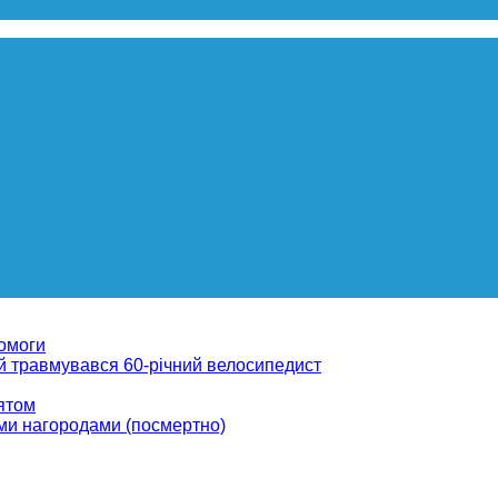
помоги
ій травмувався 60-річний велосипедист
вятом
ми нагородами (посмертно)