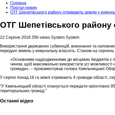
Головна
Портал новин
ОТГ Шепетівського району отримають землю у комуна
ОТГ Шепетівського району
22 Серпня 2018
356 views
System System
Використання державних субвенцій, виконання та наповнен
передачі земель у комунальну власніть. Станом на серпень 
«Основними надходженнями до місцевих бюджетів є плат
чином, щоб максимально використати усі можливості н
громади», – прокоментував голова Хмельницької Обл
У серпні понад 16 га землі отримають 4 громади області, 
“У Хмельницькій області планується передати орієнтовно 95
територіальних громад.”
Останні відео