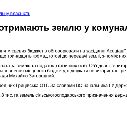
льну власність
 отримають землю у комуна
ня місцевих бюджетів обговорювали на засіданні Асоціації
ще тринадцять громад готові до передачі землі, з-поміж них
а за землю та податок з фізичних осіб. Об’єднані територі
аповнення місцевого бюджету, відшукати невикористані рез
ради Михайло Загородний.
серед них Грицівська ОТГ. За словами ВО начальника ГУ Дер
,8 тис. га земель сільськогосподарського призначення держ