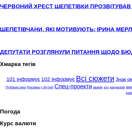
ЧЕРВОНИЙ ХРЕСТ ШЕПЕТІВКИ ПРОЗВІТУВАВ 
ШЕПЕТІВЧАНИ, ЯКІ МОТИВУЮТЬ: ІРИНА МЕРЛ
ДЕПУТАТИ РОЗГЛЯНУЛИ ПИТАННЯ ЩОДО Б
Хмарка тегів
Всі сюжети
101 інформує
102 інформує
Знак о
Спец-проекти
вик
Публіцистика
Реклама у футері
аварія
ато
вандалізм
рай
Погода
Курс валюти