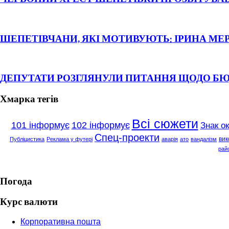
ШЕПЕТІВЧАНИ, ЯКІ МОТИВУЮТЬ: ІРИНА МЕ
ДЕПУТАТИ РОЗГЛЯНУЛИ ПИТАННЯ ЩОДО Б
Хмарка тегів
Всі сюжети
101 інформує
102 інформує
Знак о
Спец-проекти
вик
Публіцистика
Реклама у футері
аварія
ато
вандалізм
рай
Погода
Курс валюти
Корпоративна пошта