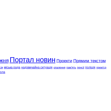
Портал новин
ижня
Проекти
Прямим текстом
міська рада
надзвичайна ситуація
поліція
сія
опалення
пам'ять
пенсії
прем'єр
ола