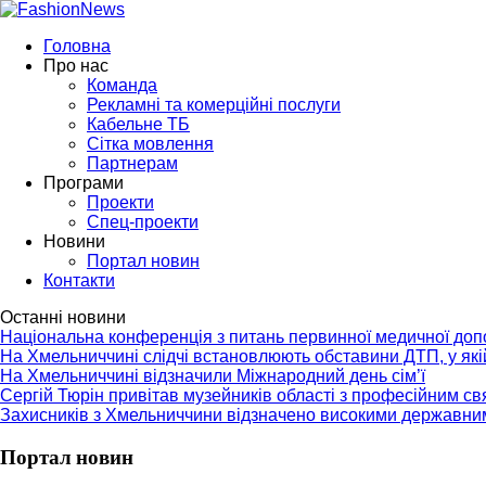
Головна
Про нас
Команда
Рекламні та комерційні послуги
Кабельне ТБ
Сітка мовлення
Партнерам
Програми
Проекти
Спец-проекти
Новини
Портал новин
Контакти
Останні новини
Національна конференція з питань первинної медичної до
На Хмельниччині слідчі встановлюють обставини ДТП, у як
На Хмельниччині відзначили Міжнародний день сім’ї
Сергій Тюрін привітав музейників області з професійним с
Захисників з Хмельниччини відзначено високими державни
Портал новин