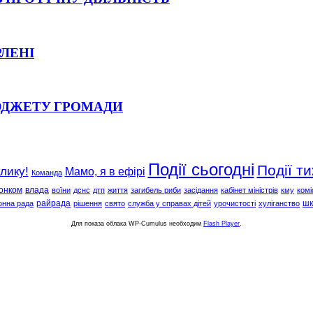
РЛЕНІ
ЮДЖЕТУ ГРОМАДИ
Події сьогодні
Події т
клику!
Мамо, я в ефірі
Команда
онком
влада
воїни
дснс
дтп
життя
загибель риби
засідання
кабінет міністрів
кму
комі
райрада
шк
онна рада
рішення
свято
служба у справах дітей
урочистості
хуліганство
Для показа облака WP-Cumulus необходим
Flash Player
.