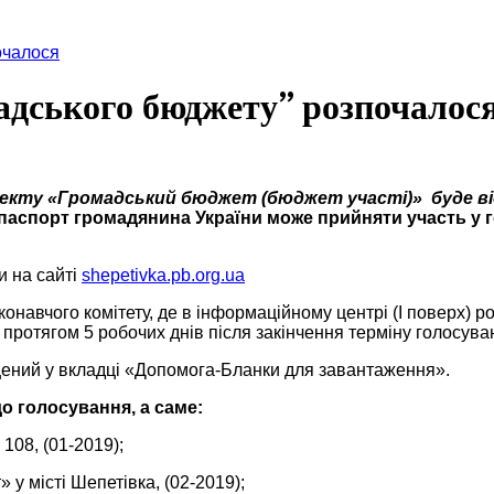
очалося
адського бюджету” розпочалос
роекту «Громадський бюджет (бюджет участі)» буде від
в паспорт громадянина України може прийняти участь у 
.
и на сайті
shepetivka.pb.org.ua
навчого комітету, де в інформаційному центрі (І поверх) р
протягом 5 робочих днів після закінчення терміну голосува
щений у вкладці «Допомога-Бланки для завантаження».
о голосування, а саме:
108, (01-2019);
у місті Шепетівка, (02-2019);