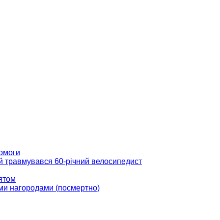
помоги
ій травмувався 60-річний велосипедист
вятом
ми нагородами (посмертно)