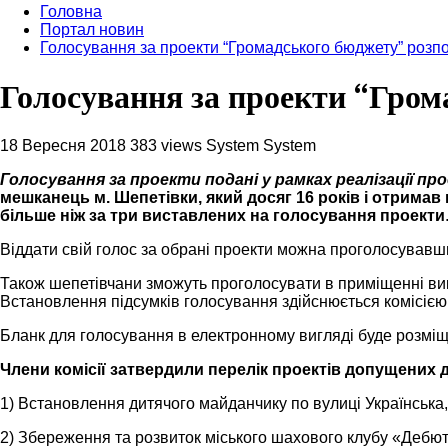
Головна
Портал новин
Голосування за проекти “Громадського бюджету” розп
Голосування за проекти “Гром
18 Вересня 2018
383 views
System System
Голосування за проекти подані у рамках реалізації п
мешканець м. Шепетівки, який досяг 16 років і отрима
більше ніж за три виставлених на голосування проекти
Віддати свій голос за обрані проекти можна проголосувавш
Також шепетівчани зможуть проголосувати в приміщенні вико
Встановлення підсумків голосування здійснюється комісією 
Бланк для голосування в електронному вигляді буде розмі
Члени комісії затвердили перелік проектів допущених д
1) Встановлення дитячого майданчику по вулиці Українська, 
2) Збереження та розвиток міського шахового клубу «Дебют» 