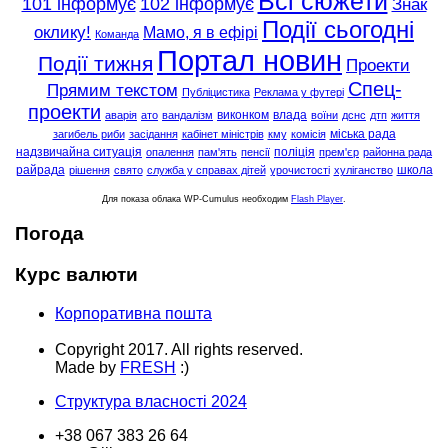
Всі сюжети
101 інформує
102 інформує
Знак
Події сьогодні
оклику!
Мамо, я в ефірі
Команда
Портал новин
Події тижня
Проекти
Спец-
Прямим текстом
Публіцистика
Реклама у футері
проекти
виконком
влада
аварія
ато
вандалізм
воїни
дснс
дтп
життя
міська рада
загибель риби
засідання
кабінет міністрів
кму
комісія
надзвичайна ситуація
поліція
опалення
пам'ять
пенсії
прем'єр
районна рада
райрада
школа
рішення
свято
служба у справах дітей
урочистості
хуліганство
Для показа облака WP-Cumulus необходим
Flash Player
.
Погода
Курс валюти
Корпоративна пошта
Copyright 2017. All rights reserved.
Made by
FRESH
:)
Структура власності 2024
+38 067 383 26 64