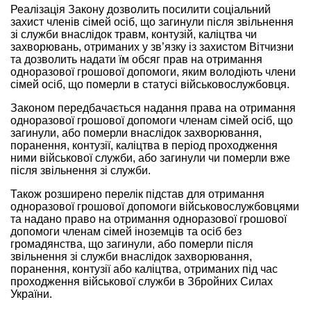
Реалізація Закону дозволить посилити соціальний
захист членів сімей осіб, що загинули після звільнення
зі служби внаслідок травм, контузій, каліцтва чи
захворювань, отриманих у зв’язку із захистом Вітчизни
та дозволить надати їм обсяг прав на отримання
одноразової грошової допомоги, яким володіють члени
сімей осіб, що померли в статусі військовослужбовця.
Законом передбачається надання права на отримання
одноразової грошової допомоги членам сімей осіб, що
загинули, або померли внаслідок захворювання,
поранення, контузії, каліцтва в період проходження
ними військової служби, або загинули чи померли вже
після звільнення зі служби.
Також розширено перелік підстав для отримання
одноразової грошової допомоги військовослужбовцями
та надано право на отримання одноразової грошової
допомоги членам сімей іноземців та осіб без
громадянства, що загинули, або померли після
звільнення зі служби внаслідок захворювання,
поранення, контузії або каліцтва, отриманих під час
проходження військової служби в Збройних Силах
України.