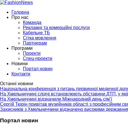
Головна
Про нас
Команда
Рекламні та комерційні послуги
Кабельне ТБ
Сітка мовлення
Партнерам
Програми
Проекти
Спец-проекти
Новини
Портал новин
Контакти
Останні новини
Національна конференція з питань первинної медичної до
На Хмельниччині слідчі встановлюють обставини ДТП, у як
На Хмельниччині відзначили Міжнародний день сім’ї
Сергій Тюрін привітав музейників області з професійним с
Захисників з Хмельниччини відзначено високими державни
Портал новин