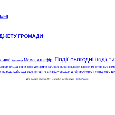
ЕНІ
ЮДЖЕТУ ГРОМАДИ
Події сьогодні
Події т
клику!
Мамо, я в ефірі
Команда
онком
влада
воїни
дснс
дтп
життя
загибель риби
засідання
кабінет міністрів
кму
комі
райрада
шк
онна рада
рішення
свято
служба у справах дітей
урочистості
хуліганство
Для показа облака WP-Cumulus необходим
Flash Player
.