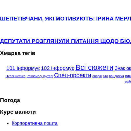
ШЕПЕТІВЧАНИ, ЯКІ МОТИВУЮТЬ: ІРИНА МЕРЛ
ДЕПУТАТИ РОЗГЛЯНУЛИ ПИТАННЯ ЩОДО Б
Хмарка тегів
Всі сюжети
101 інформує
102 інформує
Знак о
Спец-проекти
вик
Публіцистика
Реклама у футері
аварія
ато
вандалізм
рай
Погода
Курс валюти
Корпоративна пошта