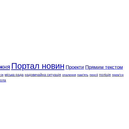
Портал новин
ижня
Проекти
Прямим текстом
міська рада
надзвичайна ситуація
поліція
сія
опалення
пам'ять
пенсії
прем'єр
ола