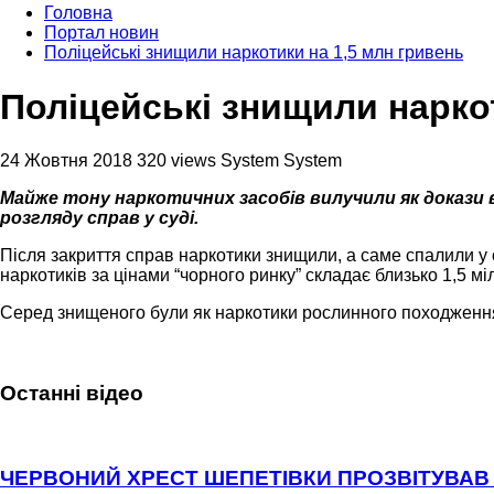
Головна
Портал новин
Поліцейські знищили наркотики на 1,5 млн гривень
Поліцейські знищили наркот
24 Жовтня 2018
320 views
System System
Майже тону наркотичних засобів вилучили як докази в
розгляду справ у суді.
Після закриття справ наркотики знищили, а саме спалили у 
наркотиків за цінами “чорного ринку” складає близько 1,5 м
Серед знищеного були як наркотики рослинного походження
Останні відео
ЧЕРВОНИЙ ХРЕСТ ШЕПЕТІВКИ ПРОЗВІТУВАВ 