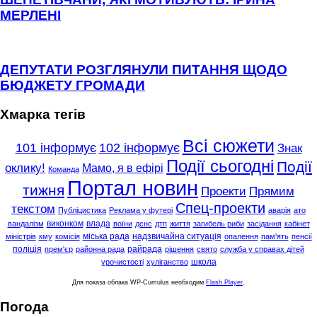
МЕРЛЕНІ
ДЕПУТАТИ РОЗГЛЯНУЛИ ПИТАННЯ ЩОДО
БЮДЖЕТУ ГРОМАДИ
Хмарка тегів
Всі сюжети
101 інформує
102 інформує
Знак
Події сьогодні
Події
оклику!
Мамо, я в ефірі
Команда
Портал новин
тижня
Проекти
Прямим
Спец-проекти
текстом
Публіцистика
Реклама у футері
аварія
ато
виконком
влада
вандалізм
воїни
дснс
дтп
життя
загибель риби
засідання
кабінет
міська рада
надзвичайна ситуація
міністрів
кму
комісія
опалення
пам'ять
пенсії
поліція
райрада
прем'єр
районна рада
рішення
свято
служба у справах дітей
школа
урочистості
хуліганство
Для показа облака WP-Cumulus необходим
Flash Player
.
Погода