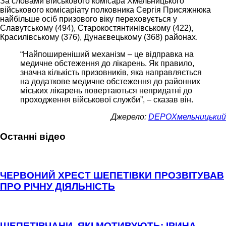
За словами військового комісара Хмельницького
військового комісаріату полковника Сергія Присяжнюка
найбільше осіб призового віку переховується у
Славутському (494), Старокостянтинівському (422),
Красилівському (376), Дунаєвецькому (368) районах.
“Найпоширеніший механізм – це відправка на
медичне обстеження до лікарень. Як правило,
значна кількість призовників, яка направляється
на додаткове медичне обстеження до районних
міських лікарень повертаються непридатні до
проходження військової служби”, – сказав він.
Джерело:
DEPOХмельницький
Останні відео
ЧЕРВОНИЙ ХРЕСТ ШЕПЕТІВКИ ПРОЗВІТУВАВ
ПРО РІЧНУ ДІЯЛЬНІСТЬ
ШЕПЕТІВЧАНИ, ЯКІ МОТИВУЮТЬ: ІРИНА