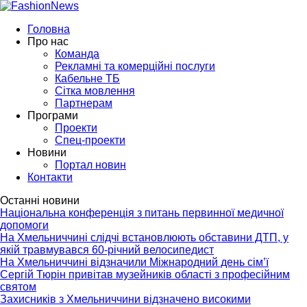
Головна
Про нас
Команда
Рекламні та комерційні послуги
Кабельне ТБ
Сітка мовлення
Партнерам
Програми
Проекти
Спец-проекти
Новини
Портал новин
Контакти
Останні новини
Національна конференція з питань первинної медичної
допомоги
На Хмельниччині слідчі встановлюють обставини ДТП, у
якій травмувався 60-річний велосипедист
На Хмельниччині відзначили Міжнародний день сім’ї
Сергій Тюрін привітав музейників області з професійним
святом
Захисників з Хмельниччини відзначено високими