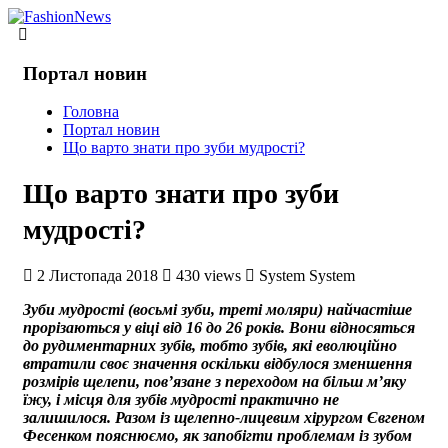
Портал новин
Головна
Портал новин
Що варто знати про зуби мудрості?
Що варто знати про зуби
мудрості?
2 Листопада 2018
430 views
System System
Зуби мудрості (восьмі зуби, треті моляри) найчастіше
прорізаються у віці від 16 до 26 років. Вони відносяться
до рудиментарних зубів, тобто зубів, які еволюційно
втратили своє значення оскільки відбулося зменшення
розмірів щелепи, пов’язане з переходом на більш м’яку
їжу, і місця для зубів мудрості практично не
залишилося. Разом із щелепно-лицевим хірургом Євгеном
Фесенком пояснюємо, як запобігти проблемам із зубом