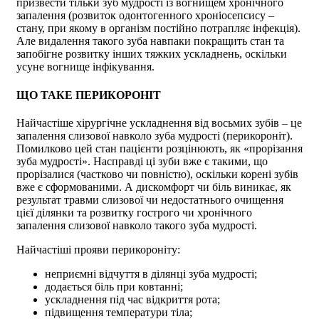
призвести тільки зуб мудрості із вогнищем хронічного
запалення (розвиток одонтогенного хроніосепсису –
стану, при якому в організм постійно потрапляє інфекція).
Але видалення такого зуба навпаки покращить стан та
запобігне розвитку інших тяжких ускладнень, оскільки
усуне вогнище інфікування.
ЩО ТАКЕ ПЕРИКОРОНІТ
Найчастіше хірургічне ускладнення від восьмих зубів – це
запалення слизової навколо зуба мудрості (перикороніт).
Помилково цей стан пацієнти розцінюють, як «прорізання
зуба мудрості». Насправді ці зуби вже є такими, що
прорізалися (частково чи повністю), оскільки корені зубів
вже є сформованими. А дискомфорт чи біль виникає, як
результат травми слизової чи недостатнього очищення
цієї ділянки та розвитку гострого чи хронічного
запалення слизової навколо такого зуба мудрості.
Найчастіші прояви перикороніту:
неприємні відчуття в ділянці зуба мудрості;
додається біль при ковтанні;
ускладнення під час відкриття рота;
підвищення температури тіла;