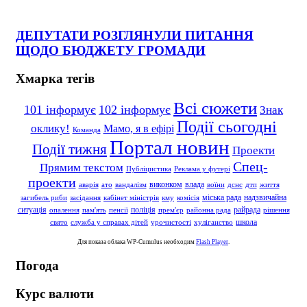
ДЕПУТАТИ РОЗГЛЯНУЛИ ПИТАННЯ
ЩОДО БЮДЖЕТУ ГРОМАДИ
Хмарка тегів
Всі сюжети
101 інформує
102 інформує
Знак
Події сьогодні
оклику!
Мамо, я в ефірі
Команда
Портал новин
Події тижня
Проекти
Спец-
Прямим текстом
Публіцистика
Реклама у футері
проекти
влада
виконком
аварія
ато
вандалізм
воїни
дснс
дтп
життя
надзвичайна
міська рада
загибель риби
засідання
кабінет міністрів
кму
комісія
ситуація
поліція
райрада
опалення
пам'ять
пенсії
прем'єр
районна рада
рішення
школа
свято
служба у справах дітей
урочистості
хуліганство
Для показа облака WP-Cumulus необходим
Flash Player
.
Погода
Курс валюти