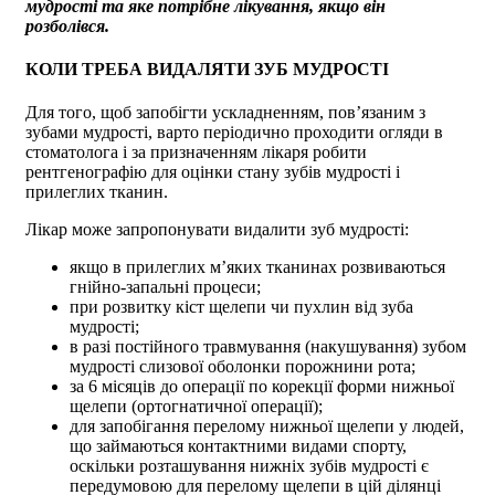
мудрості та яке потрібне лікування, якщо він
розболівся.
КОЛИ ТРЕБА ВИДАЛЯТИ ЗУБ МУДРОСТІ
Для того, щоб запобігти ускладненням, пов’язаним з
зубами мудрості, варто періодично проходити огляди в
стоматолога і за призначенням лікаря робити
рентгенографію для оцінки стану зубів мудрості і
прилеглих тканин.
Лікар може запропонувати видалити зуб мудрості:
якщо в прилеглих м’яких тканинах розвиваються
гнійно-запальні процеси;
при розвитку кіст щелепи чи пухлин від зуба
мудрості;
в разі постійного травмування (накушування) зубом
мудрості слизової оболонки порожнини рота;
за 6 місяців до операції по корекції форми нижньої
щелепи (ортогнатичної операції);
для запобігання перелому нижньої щелепи у людей,
що займаються контактними видами спорту,
оскільки розташування нижніх зубів мудрості є
передумовою для перелому щелепи в цій ділянці