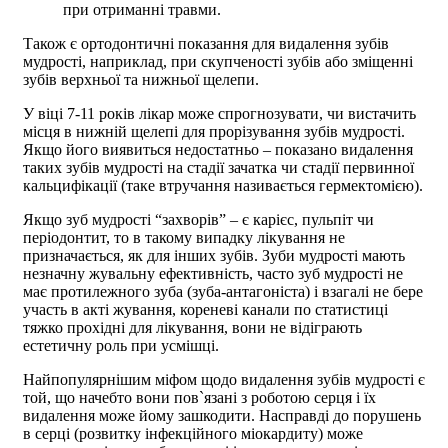
при отриманні травми.
Також є ортодонтичні показання для видалення зубів
мудрості, наприклад, при скупченості зубів або зміщенні
зубів верхньої та нижньої щелепи.
У віці 7-11 років лікар може спрогнозувати, чи вистачить
місця в нижній щелепі для прорізування зубів мудрості.
Якщо його виявиться недостатньо – показано видалення
таких зубів мудрості на стадії зачатка чи стадії первинної
кальцифікації (таке втручання називається гермектомією).
Якщо зуб мудрості “захворів” – є карієс, пульпіт чи
періодонтит, то в такому випадку лікування не
призначається, як для інших зубів. Зуби мудрості мають
незначну жувальну ефективність, часто зуб мудрості не
має протилежного зуба (зуба-антагоніста) і взагалі не бере
участь в акті жування, кореневі канали по статистиці
тяжко прохідні для лікування, вони не відіграють
естетичну роль при усмішці.
Найпопулярнішим міфом щодо видалення зубів мудрості є
той, що начебто вони пов`язані з роботою серця і їх
видалення може йому зашкодити. Насправді до порушень
в серці (розвитку інфекційного міокардиту) може