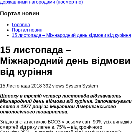
державними нагородами (посмертно)
Портал новин
Головна
Портал новин
15 листопада – Міжнародний день відмови від куріння
15 листопада –
Міжнародний день відмови
від куріння
15 Листопада 2018
392 views
System System
Щороку в третій четвер листопада відзначають
Міжнародний день відмови від куріння. Започаткували
свято в 1977 році за ініціативи Американського
онкологічного товариства.
Згідно зі статистикою ВООЗ у всьому світі 90% усіх випадків
смертей від раку легенів, 75% – від хронічного