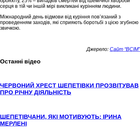
бронхіту, 25% – випадків смертей від ішемічної хвороби
серця в тій чи іншій мірі викликані курінням людини.
Міжнародний день відмови від куріння пов’язаний з
проведенням заходів, які сприяють боротьбі з цією згубною
звичкою.
Джерело:
Сайт “ВСІМ”
Останні відео
ЧЕРВОНИЙ ХРЕСТ ШЕПЕТІВКИ ПРОЗВІТУВАВ
ПРО РІЧНУ ДІЯЛЬНІСТЬ
ШЕПЕТІВЧАНИ, ЯКІ МОТИВУЮТЬ: ІРИНА
МЕРЛЕНІ