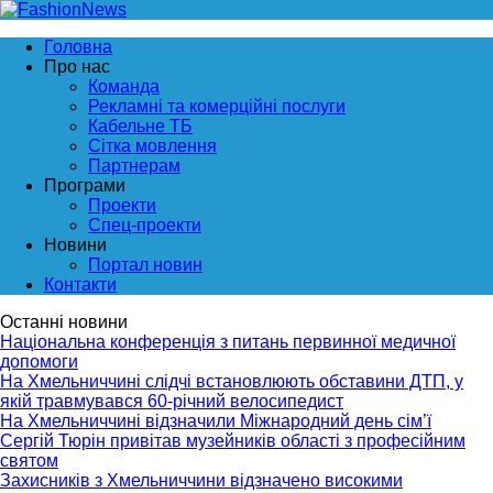
Головна
Про нас
Команда
Рекламні та комерційні послуги
Кабельне ТБ
Сітка мовлення
Партнерам
Програми
Проекти
Спец-проекти
Новини
Портал новин
Контакти
Останні новини
Національна конференція з питань первинної медичної
допомоги
На Хмельниччині слідчі встановлюють обставини ДТП, у
якій травмувався 60-річний велосипедист
На Хмельниччині відзначили Міжнародний день сім’ї
Сергій Тюрін привітав музейників області з професійним
святом
Захисників з Хмельниччини відзначено високими