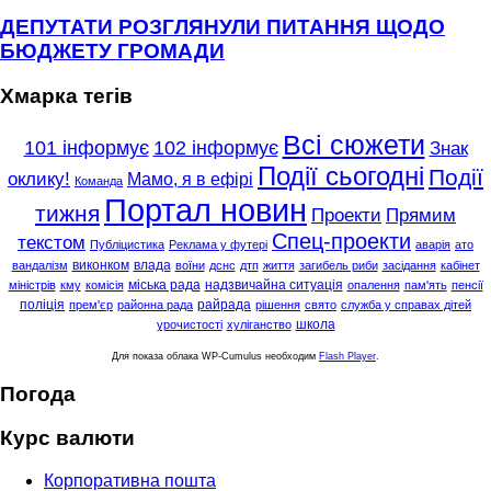
ДЕПУТАТИ РОЗГЛЯНУЛИ ПИТАННЯ ЩОДО
БЮДЖЕТУ ГРОМАДИ
Хмарка тегів
Всі сюжети
101 інформує
102 інформує
Знак
Події сьогодні
Події
оклику!
Мамо, я в ефірі
Команда
Портал новин
тижня
Проекти
Прямим
Спец-проекти
текстом
Публіцистика
Реклама у футері
аварія
ато
виконком
влада
вандалізм
воїни
дснс
дтп
життя
загибель риби
засідання
кабінет
міська рада
надзвичайна ситуація
міністрів
кму
комісія
опалення
пам'ять
пенсії
поліція
райрада
прем'єр
районна рада
рішення
свято
служба у справах дітей
школа
урочистості
хуліганство
Для показа облака WP-Cumulus необходим
Flash Player
.
Погода
Курс валюти
Корпоративна пошта