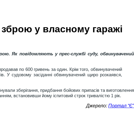
зброю у власному гаражі
рою. Як повідомляють у прес-службі суду, обвинувачений
продавав по 600 гривень за один. Крім того, обвинувачений
сів. У судовому засіданні обвинувачений щиро розкаявся,
інували зберігання, придбання бойових припасів та виготовлення
анням, встановивши йому іспитовий строк тривалістю 1 рік.
Джерело:
Портал “Є”