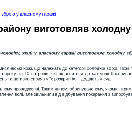
 зброю у власному гаражі
айону виготовляв холодну 
чоловіку, який у власному гаражі виготовляв холодну зб
сливські ножі, що належать до категорії холодної зброї. Ножі 
пороху та 10 патронів, які відносяться до категорії боєприпа
ь та активно сприяв у їх розкритті», – додають у суді.
льному провадженні. Таким чином, обвинуваченому, якому інкрим
авлення волі, але звільнили від відбування покарання з випробув