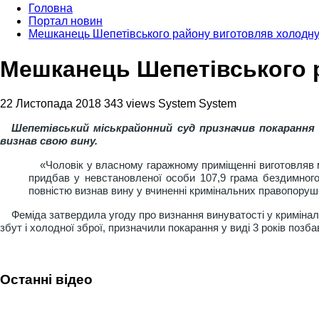
Головна
Портал новин
Мешканець Шепетівського району виготовляв холодну
Мешканець Шепетівського р
22 Листопада 2018
343 views
System System
Шепетівський міськрайонний суд призначив покарання 
визнав свою вину.
«Чоловік у власному гаражному приміщенні виготовляв ми
придбав у невстановленої особи 107,9 грама бездимного 
повністю визнав вину у вчиненні кримінальних правопорушен
Феміда затвердила угоду про визнання винуватості у криміна
збут і холодної зброї, призначили покарання у виді 3 років позб
Останні відео