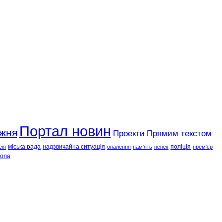
Портал новин
ижня
Проекти
Прямим текстом
міська рада
надзвичайна ситуація
поліція
сія
опалення
пам'ять
пенсії
прем'єр
ола