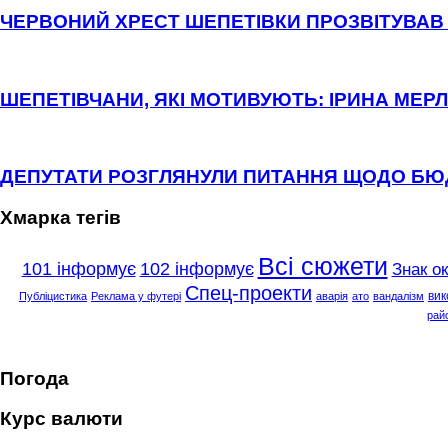
ЧЕРВОНИЙ ХРЕСТ ШЕПЕТІВКИ ПРОЗВІТУВАВ 
ШЕПЕТІВЧАНИ, ЯКІ МОТИВУЮТЬ: ІРИНА МЕРЛ
ДЕПУТАТИ РОЗГЛЯНУЛИ ПИТАННЯ ЩОДО Б
Хмарка тегів
Всі сюжети
101 інформує
102 інформує
Знак о
Спец-проекти
вик
Публіцистика
Реклама у футері
аварія
ато
вандалізм
рай
Погода
Курс валюти