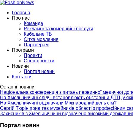
Головна
Про нас
Команда
Рекламні та комерційні послуги
Кабельне ТБ
Сітка мовлення
Партнерам
Програми
Проекти
Спец-проекти
Новини
Портал новин
Контакти
Останні новини
Національна конференція з питань первинної медичної до
На Хмельниччині слідчі встановлюють обставини ДТП, у як
На Хмельниччині відзначили Міжнародний день сім’ї
Сергій Тюрін привітав музейників області з професійним с
Захисників з Хмельниччини відзначено високими державни
Портал новин