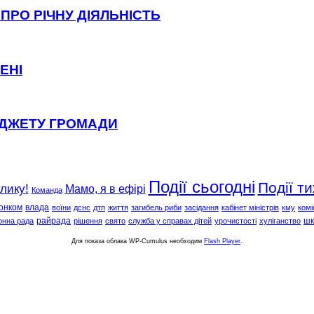
ПРО РІЧНУ ДІЯЛЬНІСТЬ
ЕНІ
ЮДЖЕТУ ГРОМАДИ
Події сьогодні
Події т
клику!
Мамо, я в ефірі
Команда
онком
влада
воїни
дснс
дтп
життя
загибель риби
засідання
кабінет міністрів
кму
комі
райрада
шк
онна рада
рішення
свято
служба у справах дітей
урочистості
хуліганство
Для показа облака WP-Cumulus необходим
Flash Player
.