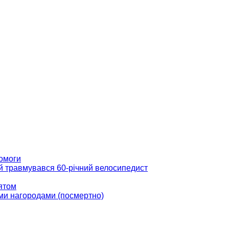
помоги
ій травмувався 60-річний велосипедист
вятом
ми нагородами (посмертно)