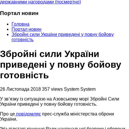
державними нагородами (посмертно)
Портал новин
Головна
Портал новин
Збройні сили України приведені у повну бойову
готовність
Збройні сили України
приведені у повну бойову
готовність
26 Листопада 2018
357 views
System System
У зв’язку із ситуацією на Азовському морі Збройні Сили
України приведені у повну бойову готовність.
Про це
повідомляє
прес-служба міністерства оброни
України.
“На підставі рішення Ради національної безпеки і оборони