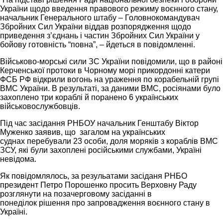
України щодо введення правового режиму воєнного стану,
начальник Генерального штабу – Головнокомандувач
Збройних Сил України віддав розпорядження щодо
приведення з’єднань і частин Збройних Сил України у
бойову готовність “повна”, – йдеться в повідомленні.
Військово-морські сили ЗС України повідомили, що в районі
Керченської протоки в Чорному морі прикордонні катери
ФСБ РФ відкрили вогонь на ураження по корабельній групі
ВМС України. В результаті, за даними ВМС, росіянами було
захоплено три кораблі й поранено 6 українських
військовослужбовців.
Під час засідання РНБОУ начальник Генштабу Віктор
Муженко заявив, що загалом на українських
суднах перебували 23 особи, доля моряків з кораблів ВМС
ЗСУ, які були захоплені російськими службами, Україні
невідома.
Як повідомлялось, за резульатами засіданя РНБО
президент Петро Порошенко просить Верховну Раду
розглянути на позачерговому засіданні в
понеділок рішення про запровадження воєнного стану в
Україні.