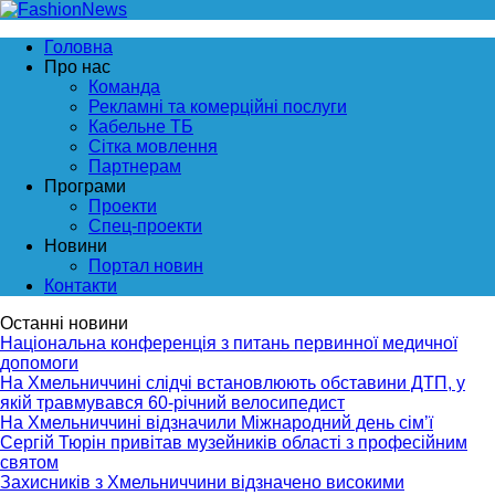
Головна
Про нас
Команда
Рекламні та комерційні послуги
Кабельне ТБ
Сітка мовлення
Партнерам
Програми
Проекти
Спец-проекти
Новини
Портал новин
Контакти
Останні новини
Національна конференція з питань первинної медичної
допомоги
На Хмельниччині слідчі встановлюють обставини ДТП, у
якій травмувався 60-річний велосипедист
На Хмельниччині відзначили Міжнародний день сім’ї
Сергій Тюрін привітав музейників області з професійним
святом
Захисників з Хмельниччини відзначено високими