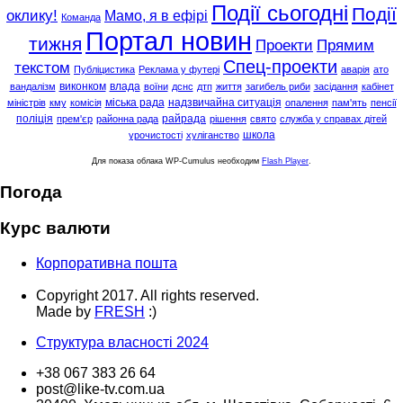
Події сьогодні
Події
оклику!
Мамо, я в ефірі
Команда
Портал новин
тижня
Проекти
Прямим
Спец-проекти
текстом
Публіцистика
Реклама у футері
аварія
ато
виконком
влада
вандалізм
воїни
дснс
дтп
життя
загибель риби
засідання
кабінет
міська рада
надзвичайна ситуація
міністрів
кму
комісія
опалення
пам'ять
пенсії
поліція
райрада
прем'єр
районна рада
рішення
свято
служба у справах дітей
школа
урочистості
хуліганство
Для показа облака WP-Cumulus необходим
Flash Player
.
Погода
Курс валюти
Корпоративна пошта
Copyright 2017. All rights reserved.
Made by
FRESH
:)
Структура власності 2024
+38 067 383 26 64
post@like-tv.com.ua