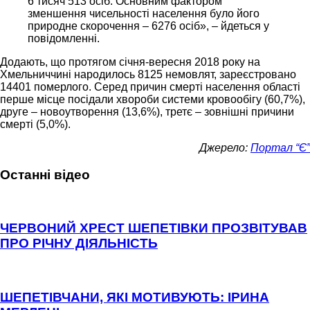
6 тисяч 513 осіб. Основним фактором
зменшення чисельності населення було його
природне скорочення – 6276 осіб», – йдеться у
повідомленні.
Додають, що протягом січня-вересня 2018 року на
Хмельниччині народилось 8125 немовлят, зареєстровано
14401 померлого. Серед причин смерті населення області
перше місце посідали хвороби системи кровообігу (60,7%),
друге – новоутворення (13,6%), третє – зовнішні причини
смерті (5,0%).
Джерело:
Портал “Є”
Останні відео
ЧЕРВОНИЙ ХРЕСТ ШЕПЕТІВКИ ПРОЗВІТУВАВ
ПРО РІЧНУ ДІЯЛЬНІСТЬ
ШЕПЕТІВЧАНИ, ЯКІ МОТИВУЮТЬ: ІРИНА