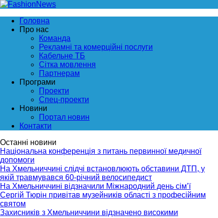
Головна
Про нас
Команда
Рекламні та комерційні послуги
Кабельне ТБ
Сітка мовлення
Партнерам
Програми
Проекти
Спец-проекти
Новини
Портал новин
Контакти
Останні новини
Національна конференція з питань первинної медичної
допомоги
На Хмельниччині слідчі встановлюють обставини ДТП, у
якій травмувався 60-річний велосипедист
На Хмельниччині відзначили Міжнародний день сім’ї
Сергій Тюрін привітав музейників області з професійним
святом
Захисників з Хмельниччини відзначено високими