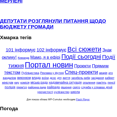
МЕРЛЕНІ
ДЕПУТАТИ РОЗГЛЯНУЛИ ПИТАННЯ ЩОДО
БЮДЖЕТУ ГРОМАДИ
Хмарка тегів
Всі сюжети
101 інформує
102 інформує
Знак
Події сьогодні
Події
оклику!
Мамо, я в ефірі
Команда
Портал новин
тижня
Проекти
Прямим
Спец-проекти
текстом
Публіцистика
Реклама у футері
аварія
ато
виконком
влада
вандалізм
воїни
дснс
дтп
життя
загибель риби
засідання
кабінет
міська рада
надзвичайна ситуація
міністрів
кму
комісія
опалення
пам'ять
пенсії
поліція
райрада
прем'єр
районна рада
рішення
свято
служба у справах дітей
школа
урочистості
хуліганство
Для показа облака WP-Cumulus необходим
Flash Player
.
Погода