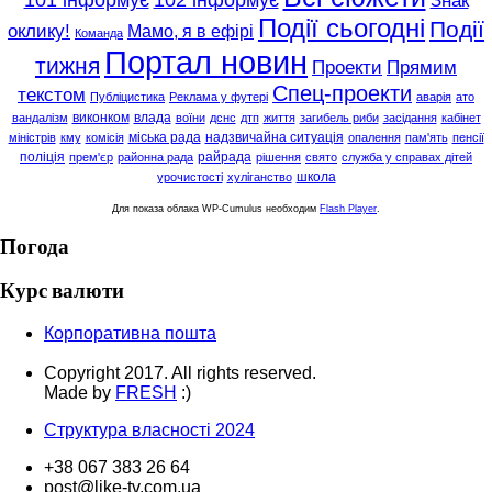
Знак
Події сьогодні
Події
оклику!
Мамо, я в ефірі
Команда
Портал новин
тижня
Проекти
Прямим
Спец-проекти
текстом
Публіцистика
Реклама у футері
аварія
ато
виконком
влада
вандалізм
воїни
дснс
дтп
життя
загибель риби
засідання
кабінет
міська рада
надзвичайна ситуація
міністрів
кму
комісія
опалення
пам'ять
пенсії
поліція
райрада
прем'єр
районна рада
рішення
свято
служба у справах дітей
школа
урочистості
хуліганство
Для показа облака WP-Cumulus необходим
Flash Player
.
Погода
Курс валюти
Корпоративна пошта
Copyright 2017. All rights reserved.
Made by
FRESH
:)
Структура власності 2024
+38 067 383 26 64
post@like-tv.com.ua