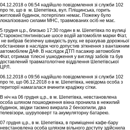
04.12.2018 о 06:54 надійшло повідомлення зі служби 102
про те, що в м. Шепетівка, вул. Пліщинська, горить
житловий будинок, потерпілих немає. Пожежу було
локалізовано силами МНС, травмованих осіб не має.
5 грудня ц.р., близько 17:30 годин в м. Шепетівка по вулиці
Староконстянтинівське шосе водій автомобіля марки Фіат,
не вибрав безпечну швидкість руху, не врахував дорожньої
обстановки в наслідок чого допустив зіткнення з вантажним
автомобілем ДАФ. В наслідок ДТП пасажир автомобіля
Фіат, отримав тілесні ушкодження у вигляді забоїв та був
доставлений травматологічне відділення Шепетівської
ЦРЛ.
06.12.2018 о 09:56 надійшло повідомлення зі служби 102
про те, що 06.12.2018 о в м. Шепетівка, невідома особа з
території намагалася вчинити крадіжку сітки.
В ніч на 06 грудня ц.р., в м. Шепетівка, невстановлена
особа шляхом пошкодження вікна проникла в нежилий
будинок, звідки таємно викрала 2 бензопили, два
телевізори, шуруповерт та акумуляторну батарею.
07 грудня ц.р., в м. Шепетівка, в приміщенні кафе-бару
невстановлена особа шляхом вільного доступу здійснила