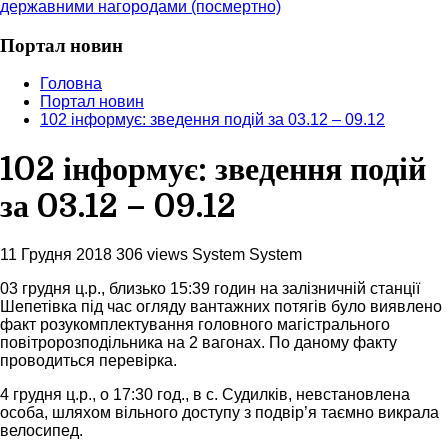
державними нагородами (посмертно)
Портал новин
Головна
Портал новин
102 інформує: зведення подій за 03.12 – 09.12
102 інформує: зведення подій
за 03.12 – 09.12
11 Грудня 2018
306 views
System System
03 грудня ц.р., близько 15:39 годин на залізничній станції
Шепетівка під час огляду вантажних потягів було виявлено
факт розукомплектування головного магістрального
повітророзподільника на 2 вагонах. По даному факту
проводиться перевірка.
4 грудня ц.р., о 17:30 год., в с. Судилків, невстановлена
особа, шляхом вільного доступу з подвір’я таємно викрала
велосипед.