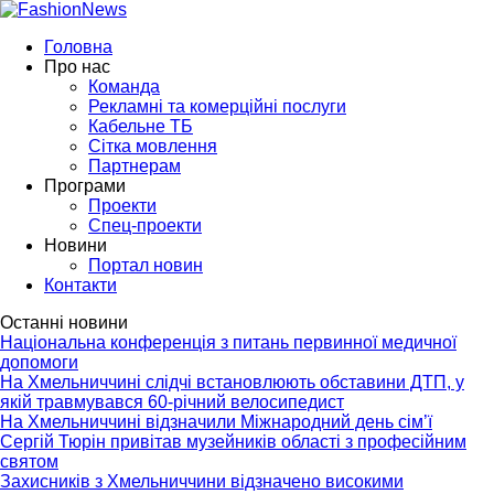
Головна
Про нас
Команда
Рекламні та комерційні послуги
Кабельне ТБ
Сітка мовлення
Партнерам
Програми
Проекти
Спец-проекти
Новини
Портал новин
Контакти
Останні новини
Національна конференція з питань первинної медичної
допомоги
На Хмельниччині слідчі встановлюють обставини ДТП, у
якій травмувався 60-річний велосипедист
На Хмельниччині відзначили Міжнародний день сім’ї
Сергій Тюрін привітав музейників області з професійним
святом
Захисників з Хмельниччини відзначено високими