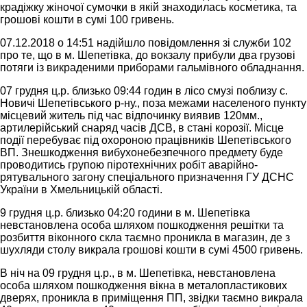
крадіжку жіночої сумочки в якій знаходилась косметика, та
грошові кошти в сумі 100 гривень.
07.12.2018 о 14:51 надійшло повідомлення зі служби 102
про те, що в м. Шепетівка, до вокзалу прибули два грузові
потяги із викраденими приборами гальмівного обладнання.
07 грудня ц.р. близько 09:44 годин в лісо смузі поблизу с.
Новичі Шепетівського р-ну., поза межами населеного пункту
місцевий житель під час відпочинку виявив 120мм.,
артилерійський снаряд часів ДСВ, в стані корозії. Місце
події перебуває під охороною працівників Шепетівського
ВП. Знешкодження вибухонебезпечного предмету буде
проводитись групою піротехнічних робіт аварійно-
рятувального загону спеціального призначення ГУ ДСНС
України в Хмельницькій області.
9 грудня ц.р. близько 04:20 години в м. Шепетівка
невстановлена особа шляхом пошкодження решітки та
розбиття віконного скла таємно проникла в магазин, де з
шухляди столу викрала грошові кошти в сумі 4500 гривень.
В ніч на 09 грудня ц.р., в м. Шепетівка, невстановлена
особа шляхом пошкодження вікна в металопластикових
дверях, проникла в приміщення ПП, звідки таємно викрала