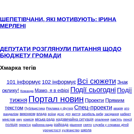
ШЕПЕТІВЧАНИ, ЯКІ МОТИВУЮТЬ: ІРИНА
МЕРЛЕНІ
ДЕПУТАТИ РОЗГЛЯНУЛИ ПИТАННЯ ЩОДО
БЮДЖЕТУ ГРОМАДИ
Хмарка тегів
Всі сюжети
101 інформує
102 інформує
Знак
Події сьогодні
Події
оклику!
Мамо, я в ефірі
Команда
Портал новин
тижня
Проекти
Прямим
Спец-проекти
текстом
Публіцистика
Реклама у футері
аварія
ато
виконком
влада
вандалізм
воїни
дснс
дтп
життя
загибель риби
засідання
кабінет
міська рада
надзвичайна ситуація
міністрів
кму
комісія
опалення
пам'ять
пенсії
поліція
райрада
прем'єр
районна рада
рішення
свято
служба у справах дітей
школа
урочистості
хуліганство