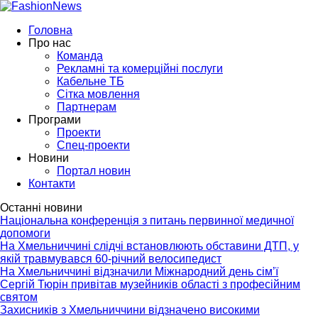
Головна
Про нас
Команда
Рекламні та комерційні послуги
Кабельне ТБ
Сітка мовлення
Партнерам
Програми
Проекти
Спец-проекти
Новини
Портал новин
Контакти
Останні новини
Національна конференція з питань первинної медичної
допомоги
На Хмельниччині слідчі встановлюють обставини ДТП, у
якій травмувався 60-річний велосипедист
На Хмельниччині відзначили Міжнародний день сім’ї
Сергій Тюрін привітав музейників області з професійним
святом
Захисників з Хмельниччини відзначено високими