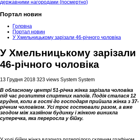
державними нагородами (посмертно)
Портал новин
Головна
Портал новин
У Хмельницькому зарізали 46-річного чоловіка
У Хмельницькому зарізали
46-річного чоловіка
13 Грудня 2018
323 views
System System
В обласному центрі 51-річна жінка зарізала чоловіка
під час розпиття спиртних напоїв. Подія сталася 12
грудня, коли в гості до господаря прийшла жінка з 37-
річним чоловіком. Усі троє гостювали разом, а вже
згодом між хазяїном будинку і жінкою виникла
суперечка, яка переросла у бійку.
У ході бійки жінка вдарила потерпілого скляним графіном