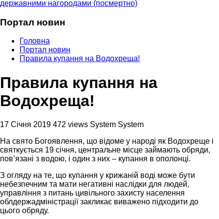
державними нагородами (посмертно)
Портал новин
Головна
Портал новин
Правила купання на Водохреща!
Правила купання на
Водохреща!
17 Січня 2019
472 views
System System
На свято Богоявлення, що відоме у народі як Водохреще і
святкується 19 січня, центральне місце займають обряди,
пов’язані з водою, і один з них – купання в ополонці.
З огляду на те, що купання у крижаній воді може бути
небезпечним та мати негативні наслідки для людей,
управління з питань цивільного захисту населення
облдержадміністрації закликає виважено підходити до
цього обряду.