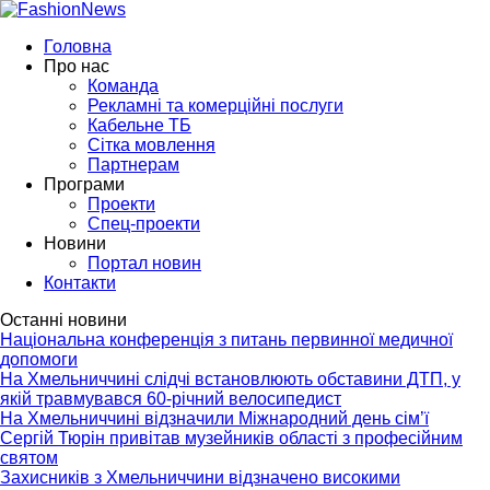
Головна
Про нас
Команда
Рекламні та комерційні послуги
Кабельне ТБ
Сітка мовлення
Партнерам
Програми
Проекти
Спец-проекти
Новини
Портал новин
Контакти
Останні новини
Національна конференція з питань первинної медичної
допомоги
На Хмельниччині слідчі встановлюють обставини ДТП, у
якій травмувався 60-річний велосипедист
На Хмельниччині відзначили Міжнародний день сім’ї
Сергій Тюрін привітав музейників області з професійним
святом
Захисників з Хмельниччини відзначено високими