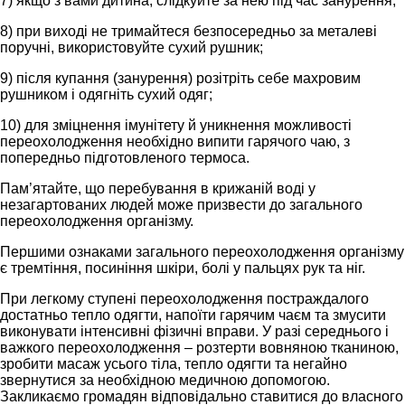
7) якщо з вами дитина, слідкуйте за нею під час занурення;
8) при виході не тримайтеся безпосередньо за металеві
поручні, використовуйте сухий рушник;
9) після купання (занурення) розітріть себе махровим
рушником і одягніть сухий одяг;
10) для зміцнення імунітету й уникнення можливості
переохолодження необхідно випити гарячого чаю, з
попередньо підготовленого термоса.
Пам’ятайте, що перебування в крижаній воді у
незагартованих людей може призвести до загального
переохолодження організму.
Першими ознаками загального переохолодження організму
є тремтіння, посиніння шкіри, болі у пальцях рук та ніг.
При легкому ступені переохолодження постраждалого
достатньо тепло одягти, напоїти гарячим чаєм та змусити
виконувати інтенсивні фізичні вправи. У разі середнього і
важкого переохолодження – розтерти вовняною тканиною,
зробити масаж усього тіла, тепло одягти та негайно
звернутися за необхідною медичною допомогою.
Закликаємо громадян відповідально ставитися до власного