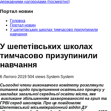
державними нагородами (посмертно)
Портал новин
Головна
Портал новин
У шепетівських школах тимчасово призупинили
навчання
У шепетівських школах
тимчасово призупинили
навчання
6 Лютого 2019
504 views
System System
Сьогодні члени виконавчого комітету розглянули
питання щодо призупинення освітнього процесу у
закладах загальної середньої освіти міста, яке
викликане збільшенням захворюваності на грип та
ГРВІ серед школярів. Про це повідомляє
Шепетівський міськміжрайонний відділ ДУ