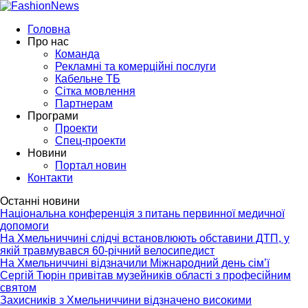
Головна
Про нас
Команда
Рекламні та комерційні послуги
Кабельне ТБ
Сітка мовлення
Партнерам
Програми
Проекти
Спец-проекти
Новини
Портал новин
Контакти
Останні новини
Національна конференція з питань первинної медичної
допомоги
На Хмельниччині слідчі встановлюють обставини ДТП, у
якій травмувався 60-річний велосипедист
На Хмельниччині відзначили Міжнародний день сім’ї
Сергій Тюрін привітав музейників області з професійним
святом
Захисників з Хмельниччини відзначено високими