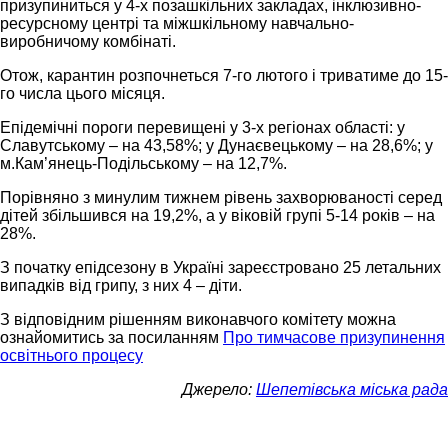
призупиниться у 4-х позашкільних закладах, інклюзивно-
ресурсному центрі та міжшкільному навчально-
виробничому комбінаті.
Отож, карантин розпочнеться 7-го лютого і триватиме до 15-
го числа цього місяця.
Епідемічні пороги перевищені у 3-х регіонах області: у
Славутському – на 43,58%; у Дунаєвецькому – на 28,6%; у
м.Кам’янець-Подільському – на 12,7%.
Порівняно з минулим тижнем рівень захворюваності серед
дітей збільшився на 19,2%, а у віковій групі 5-14 років – на
28%.
З початку епідсезону в Україні зареєстровано 25 летальних
випадків від грипу, з них 4 – діти.
З відповідним рішенням виконавчого комітету можна
ознайомитись за посиланням
Про тимчасове призупинення
освітнього процесу
Джерело:
Шепетівська міська рада