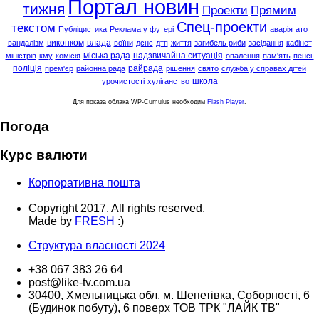
Портал новин
тижня
Проекти
Прямим
Спец-проекти
текстом
Публіцистика
Реклама у футері
аварія
ато
виконком
влада
вандалізм
воїни
дснс
дтп
життя
загибель риби
засідання
кабінет
міська рада
надзвичайна ситуація
міністрів
кму
комісія
опалення
пам'ять
пенсії
поліція
райрада
прем'єр
районна рада
рішення
свято
служба у справах дітей
школа
урочистості
хуліганство
Для показа облака WP-Cumulus необходим
Flash Player
.
Погода
Курс валюти
Корпоративна пошта
Copyright 2017. All rights reserved.
Made by
FRESH
:)
Структура власності 2024
+38 067 383 26 64
post@like-tv.com.ua
30400, Хмельницька обл, м. Шепетівка, Соборності, 6
(Будинок побуту), 6 поверх ТОВ ТРК "ЛАЙК ТВ"