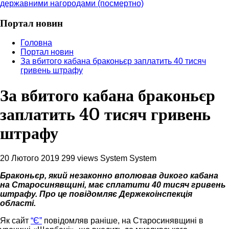
державними нагородами (посмертно)
Портал новин
Головна
Портал новин
За вбитого кабана браконьєр заплатить 40 тисяч
гривень штрафу
За вбитого кабана браконьєр
заплатить 40 тисяч гривень
штрафу
20 Лютого 2019
299 views
System System
Браконьєр, який незаконно вполював дикого кабана
на Старосинявщині, має сплатити 40 тисяч гривень
штрафу. Про це повідомляє Держекоінспекція
області.
Як сайт
“Є”
повідомляв раніше, на Старосинявщині в