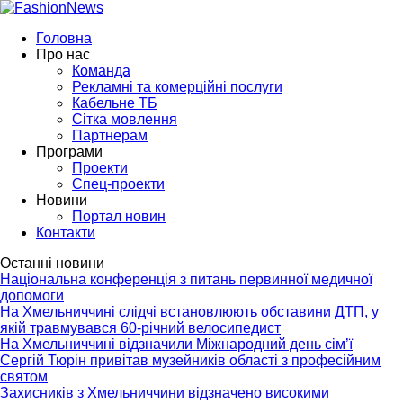
Головна
Про нас
Команда
Рекламні та комерційні послуги
Кабельне ТБ
Сітка мовлення
Партнерам
Програми
Проекти
Спец-проекти
Новини
Портал новин
Контакти
Останні новини
Національна конференція з питань первинної медичної
допомоги
На Хмельниччині слідчі встановлюють обставини ДТП, у
якій травмувався 60-річний велосипедист
На Хмельниччині відзначили Міжнародний день сім’ї
Сергій Тюрін привітав музейників області з професійним
святом
Захисників з Хмельниччини відзначено високими