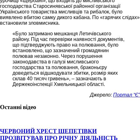
урочищі «Щербані», що входить до мисливського
господарства Старосинявської районної організації
Українського товариства мисливців та рибалок, було
виявлено вбитою самку дикого кабана. По «гарячих слідах»
встановили зловмисника.
«Було затримано мешканця Летичівського
району. Під час перевірки наявності документів,
що підтверджують право на полювання, було
встановлено, що зазначений громадянин
полював незаконно. Через порушення
законодавства в галузі мисливського
господарства та полювання, браконьєру
доведеться відшкодувати збитки, розмір яких
склав 40 тисяч гривень», – зазначають в
Держекоінспекції Хмельницької області.
Джерело:
Портал “Є”
Останні відео
ЧЕРВОНИЙ ХРЕСТ ШЕПЕТІВКИ
ПРОЗВІТУВАВ ПРО РІЧНУ ДІЯЛЬНІСТЬ