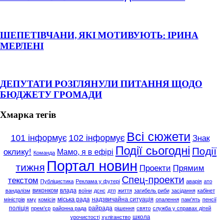
ШЕПЕТІВЧАНИ, ЯКІ МОТИВУЮТЬ: ІРИНА
МЕРЛЕНІ
ДЕПУТАТИ РОЗГЛЯНУЛИ ПИТАННЯ ЩОДО
БЮДЖЕТУ ГРОМАДИ
Хмарка тегів
Всі сюжети
101 інформує
102 інформує
Знак
Події сьогодні
Події
оклику!
Мамо, я в ефірі
Команда
Портал новин
тижня
Проекти
Прямим
Спец-проекти
текстом
Публіцистика
Реклама у футері
аварія
ато
виконком
влада
вандалізм
воїни
дснс
дтп
життя
загибель риби
засідання
кабінет
міська рада
надзвичайна ситуація
міністрів
кму
комісія
опалення
пам'ять
пенсії
поліція
райрада
прем'єр
районна рада
рішення
свято
служба у справах дітей
школа
урочистості
хуліганство