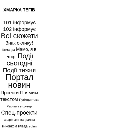
ХМАРКА ТЕГІВ
101 інформує
102 інформує
Всі сюжети
Знак оклику!
Мамо, я в
Команда
Події
ефірі
сьогодні
Події тижня
Портал
новин
Проекти
Прямим
текстом
Публіцистика
Реклама у футері
Спец-проекти
аварія
ато
вандалізм
виконком
влада
воїни