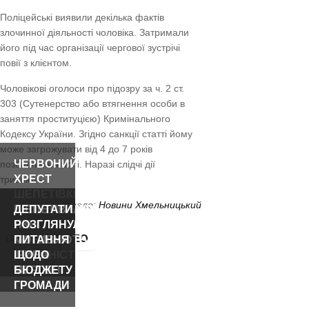
Поліцейські виявили декілька фактів
злочинної діяльності чоловіка. Затримали
його під час організації чергової зустрічі
повії з клієнтом.
Чоловікові оголоси про підозру за ч. 2 ст.
303 (Сутенерство або втягнення особи в
заняття проституцією) Кримінального
Кодексу України. Згідно санкції статті йому
може загрожувати від 4 до 7 років
ЧЕРВОНИЙ
позбавлення волі. Наразі слідчі дії
ХРЕСТ
тривають.
ШЕПЕТІВКИ
Джерело:
Новини Хмельницький
ПРОЗВІТУВАВ
ШЕПЕТІВЧАНИ,
ДЕПУТАТИ
ПРО
ЯКІ
РОЗГЛЯНУЛИ
ОСТАННІ ВІДЕО
РІЧНУ
МОТИВУЮТЬ:
ПИТАННЯ
ДІЯЛЬНІСТЬ
ІРИНА
ЩОДО
МЕРЛЕНІ
БЮДЖЕТУ
ГРОМАДИ