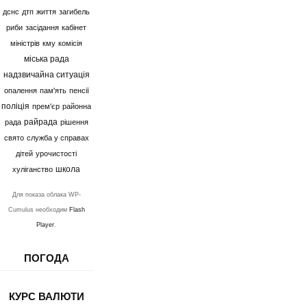
дснс
дтп
життя
загибель
риби
засідання
кабінет
міністрів
кму
комісія
міська рада
надзвичайна ситуація
опалення
пам'ять
пенсії
поліція
прем'єр
районна
райрада
рада
рішення
свято
служба у справах
дітей
урочистості
школа
хуліганство
Для показа облака WP-
Cumulus необходим
Flash
Player
.
ПОГОДА
КУРС ВАЛЮТИ