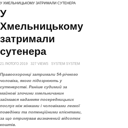
У ХМЕЛЬНИЦЬКОМУ ЗАТРИМАЛИ СУТЕНЕРА
НА ХМЕЛЬНИЧЧИНІ ВІДЗНАЧИЛИ МІЖНАРОДНИЙ ДЕНЬ СІМ’Ї
У
СЕРГІЙ ТЮРІН ПРИВІТАВ МУЗЕЙНИКІВ ОБЛАСТІ З ПРОФЕСІЙНИМ
СВЯТОМ
Хмельницькому
ЗАХИСНИКІВ З ХМЕЛЬНИЧЧИНИ ВІДЗНАЧЕНО ВИСОКИМИ ДЕРЖАВНИМИ
НАГОРОДАМИ (ПОСМЕРТНО)
затримали
сутенера
21 ЛЮТОГО 2019
327 VIEWS
SYSTEM SYSTEM
Правоохоронці затримали 54-річного
чоловіка, якого підозрюють у
сутенерстві. Раніше судимий за
майнові злочини хмельничанин
займався наданням посередницьких
послуг між жінками і чоловіками легкої
поведінки та потенційними клієнтами,
за що отримував визначений відсоток
коштів.