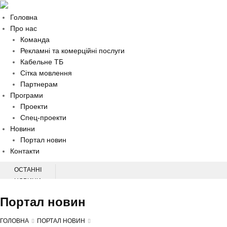
Головна
Про нас
Команда
Рекламні та комерційні послуги
Кабельне ТБ
Сітка мовлення
Партнерам
Програми
Проекти
Спец-проекти
Новини
Портал новин
Контакти
ОСТАННІ
НОВИНИ
НАЦІОНАЛЬНА КОНФЕРЕНЦІЯ З ПИТАНЬ ПЕРВИННОЇ МЕДИЧНОЇ
Портал новин
ДОПОМОГИ
НА ХМЕЛЬНИЧЧИНІ СЛІДЧІ ВСТАНОВЛЮЮТЬ ОБСТАВИНИ ДТП, У ЯКІЙ
ГОЛОВНА
ПОРТАЛ НОВИН
ТРАВМУВАВСЯ 60-РІЧНИЙ ВЕЛОСИПЕДИСТ