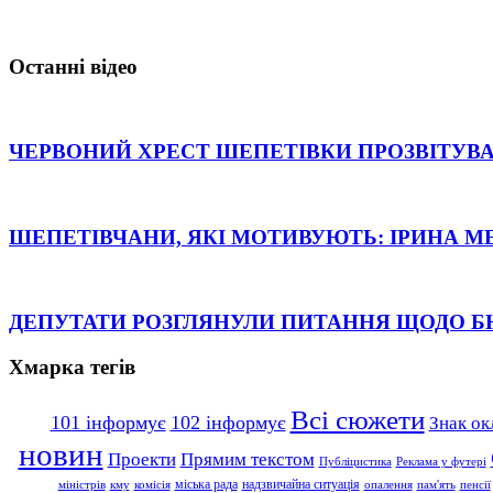
Останні відео
ЧЕРВОНИЙ ХРЕСТ ШЕПЕТІВКИ ПРОЗВІТУВА
ШЕПЕТІВЧАНИ, ЯКІ МОТИВУЮТЬ: ІРИНА М
ДЕПУТАТИ РОЗГЛЯНУЛИ ПИТАННЯ ЩОДО 
Хмарка тегів
Всі сюжети
101 інформує
102 інформує
Знак ок
новин
Проекти
Прямим текстом
Публіцистика
Реклама у футері
надзвичайна ситуація
міська рада
міністрів
кму
комісія
опалення
пам'ять
пенсії