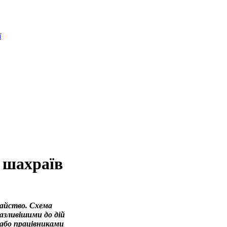
ї
х шахраїв
райство. Схема
азливішими до дій
 або працівниками