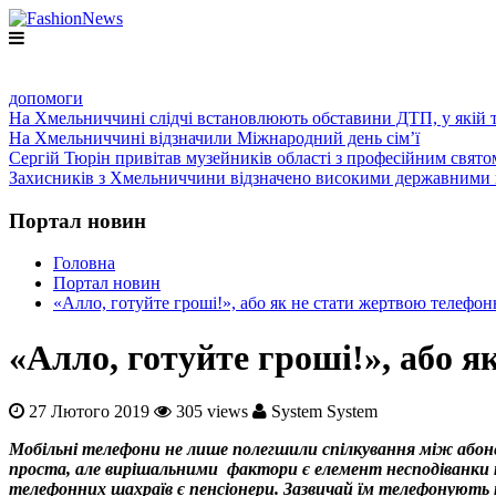
ГОЛОВНА
ПРО НАС
ПРОГРАМИ
НОВИНИ
КО
допомоги
На Хмельниччині слідчі встановлюють обставини ДТП, у якій 
На Хмельниччині відзначили Міжнародний день сім’ї
Сергій Тюрін привітав музейників області з професійним свято
Захисників з Хмельниччини відзначено високими державними 
Портал новин
Головна
Портал новин
«Алло, готуйте гроші!», або як не стати жертвою телефо
«Алло, готуйте гроші!», або 
27 Лютого 2019
305 views
System System
Мобільні телефони не лише полегшили спілкування між абон
проста, але вирішальними фактори є елемент несподіванки т
телефонних шахраїв є пенсіонери. Зазвичай їм телефонують п