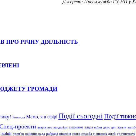
Джерело: Прес-служба ГУ НП у Хм
В ПРО РІЧНУ ДІЯЛЬНІСТЬ
ЕРЛЕНІ
БЮДЖЕТУ ГРОМАДИ
Події сьогодні
Події тижн
лику!
Мамо, я в ефірі
Команда
Спец-проекти
влада
виконком
аварія
ато
вандалізм
воїни
дснс
дтп
життя
загиб
поліція
райрада
прем'єр
районна рада
рішення
свято
служба у справах дітей
урочистості