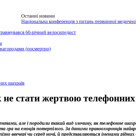
Останні новини
НТАКТИ
Національна конференція з питань первинної медично
травмувався 60-річний велосипедист
м
нагородами (посмертно)
нних шахраїв
як не стати жертвою телефонни
ентами, але і породили такий вид злочину, як телефонне шах
а гра на емоція потерпілого. За даними правоохоронців найвр
ізно ввечері чи серед ночі, й представляються іменами рідних