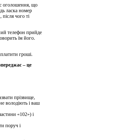
є оголо­шення, що
удь ласка номер
 після чого ті
ьний телефон прийде
оворить їм його.
аплатити гроші.
опереджає – це
азвати прізвище,
не володіють і ваш
частини «102») і
ти поруч і