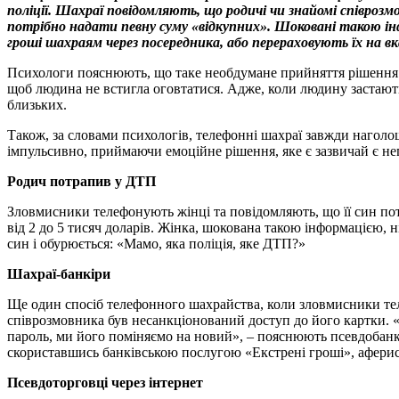
поліції. Шахраї повідомляють, що родичі чи знайомі співрозм
потрібно надати певну суму «відкупних». Шоковані такою ін
гроші шахраям через посередника, або перераховують їх на вк
Психологи пояснюють, що таке необдума­не прийняття рішення
щоб людина не встигла оговтатися. Адже, коли людину застають
близьких.
Також, за словами психологів, телефонні шахраї завжди наголо
імпульсивно, приймаючи емоційне рі­шення, яке є зазвичай є неп
Родич потрапив у ДТП
Зловмисники телефонують жінці та повідом­ляють, що її син пот
від 2 до 5 тисяч доларів. Жінка, шоко­вана такою інформацією, 
син і обурюється: «Мамо, яка поліція, яке ДТП?»
Шахраї-банкіри
Ще один спосіб телефонного шахрайства, коли зловмисники тел
співрозмовника був несанкціонований доступ до його картки. «П
пароль, ми його поміняємо на но­вий», – пояснюють псевдобанкі
скориставшись банківською послугою «Екстрені гроші», афе­рист
Псевдоторговці через інтернет