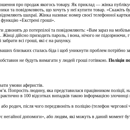
лошення про продаж якогось товару. Як приклад — жінка публіку
ики та повідом­ляють, що хочуть у неї купити товар. «Скажіть б
домля­ють шахраї. Жінка називає номер своєї теле­фонної картки,
 функцію «Екстрені гроші».
и дзвонять до потерпі­лої та повідомляють: «Вам зараз на мобіл
Жінці дійс­но приходить пароль, і вона, нічого не підоз­рюючи, г
забрати всі гроші, які є на рахунку.
з ваших близьких сталась біда і щоб уникнути проблем потрібно з
х обставин не будуть вимагати у людей гроші готівкою.
Поліція п
вати умови аферистів.
ім’я. Попросіть людину, яка представилася працівником поліції, н
 Практично в 100 відсотках випадків такою інформацією злочинці 
н або родич, після чого передзвоніть в поліцію (телефон чергової 
є негайної допо­моги», або людям, які можуть в даний момент бу