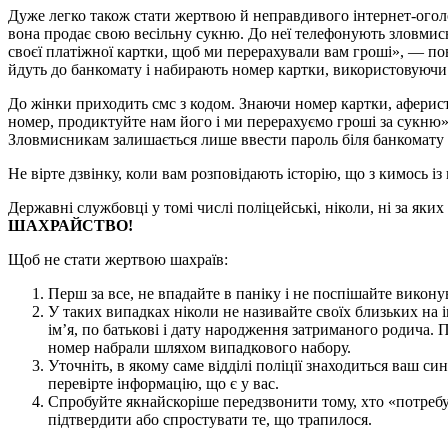
Дуже легко також стати жертвою й неправди­вого інтернет-ого
вона продає свою весільну сукню. До неї телефонують зловмисн
своєї платіжної картки, щоб ми перерахували вам гроші», — пові
йдуть до банкома­ту і набирають номер картки, використовуючи
До жінки приходить смс з кодом. Знаючи номер картки, аферист
номер, продиктуйте нам його і ми перерахуємо гроші за сукню». 
Зловмисникам за­лишається лише ввести пароль біля банкомату і 
Не вірте дзвінку, коли вам розповідають історію, що з кимось і
Державні службовці у томі числі поліцейські, ніколи, ні за яки
ШАХРАЙСТВО!
Щоб не стати жертвою шахраїв:
Перш за все, не впадайте в паніку і не поспішайте викону
У таких випадках ніколи не нази­вайте своїх близьких на 
ім’я, по батькові і дату народження затримано­го родича.
номер набрали шля­хом випадкового набору.
Уточніть, в якому саме відділі поліції знаходиться ваш си
перевірте інформацію, що є у вас.
Спробуйте якнайскоріше передзвони­ти тому, хто «потребу
підтвердити або спростувати те, що трапилося.