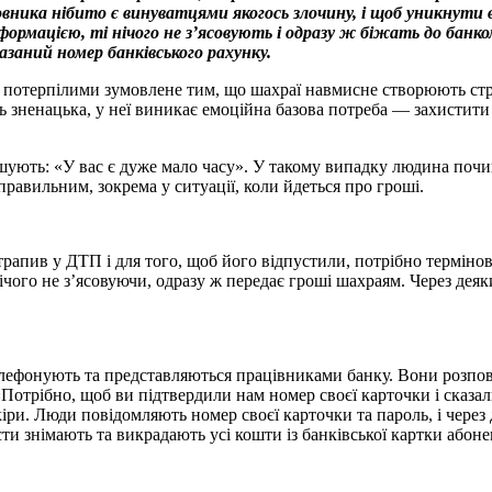
овника нібито є винуватцями якогось злочину, і щоб уникнути 
формацією, ті нічого не з’ясовують і одразу ж біжать до бан
азаний номер банківського рахунку.
 потерпілими зумовлене тим, що шахраї навмисне створюють ст
 зненацька, у неї виникає емоційна базова потреба — захистити 
шують: «У вас є дуже мало часу». У такому випадку людина почи
равильним, зокре­ма у ситуації, коли йдеться про гроші.
рапив у ДТП і для того, щоб його відпустили, потрібно термінов
нічого не з’ясовуючи, одразу ж передає гроші шахраям. Через дея­
ефонують та представляють­ся працівниками банку. Вони розпов
отрібно, щоб ви під­твердили нам номер своєї карточки і сказал
ри. Люди повідомляють номер своєї карточки та пароль, і через 
и знімають та викрадають усі кошти із банківської картки абоне