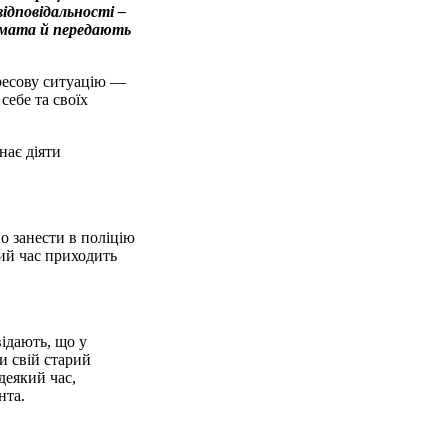
відповідальності –
комата й передають
ресову ситуацію —
себе та своїх
нає діяти
о занести в поліцію
кий час приходить
ідають, що у
и свій старий
деякий час,
нта.