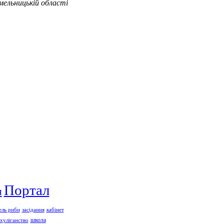
ельницькій області
Портал
я
ель риби
засідання
кабінет
школа
хуліганство