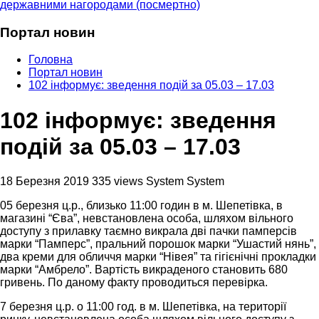
державними нагородами (посмертно)
Портал новин
Головна
Портал новин
102 інформує: зведення подій за 05.03 – 17.03
102 інформує: зведення
подій за 05.03 – 17.03
18 Березня 2019
335 views
System System
05 березня ц.р., близько 11:00 годин в м. Шепетівка, в
магазині “Єва”, невстановлена особа, шляхом вільного
доступу з прилавку таємно викрала дві пачки памперсів
марки “Памперс”, пральний порошок марки “Ушастий нянь”,
два креми для обличчя марки “Нівея” та гігієнічні прокладки
марки “Амбрело”. Вартість викраденого становить 680
гривень. По даному факту проводиться перевірка.
7 березня ц.р. о 11:00 год. в м. Шепетівка, на території