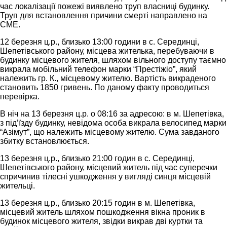
час локалізації пожежі виявлено труп власниці будинку.
Труп для встановлення причини смерті направлено на
СМЕ.
12 березня ц.р., близько 13:00 години в с. Серединці,
Шепетівського району, місцева жителька, перебуваючи в
будинку місцевого жителя, шляхом вільного доступу таємно
викрала мобільний телефон марки “Престіжіо”, який
належить гр. К., місцевому жителю. Вартість викраденого
становить 1850 гривень. По даному факту проводиться
перевірка.
В ніч на 13 березня ц.р. о 08:16 за адресою: в м. Шепетівка,
з під’їзду будинку, невідома особа викрала велосипед марки
“Азімут”, що належить місцевому жителю. Сума завданого
збитку встановлюється.
13 березня ц.р., близько 21:00 годин в с. Серединці,
Шепетівського району, місцевий житель під час суперечки
спричинив тілесні ушкодження у вигляді синця місцевій
жительці.
13 березня ц.р., близько 20:15 годин в м. Шепетівка,
місцевий житель шляхом пошкодження вікна проник в
будинок місцевого жителя, звідки викрав дві куртки та