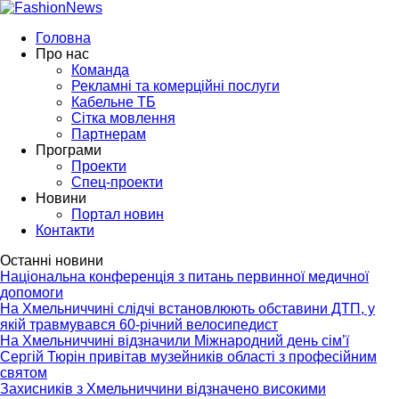
Головна
Про нас
Команда
Рекламні та комерційні послуги
Кабельне ТБ
Сітка мовлення
Партнерам
Програми
Проекти
Спец-проекти
Новини
Портал новин
Контакти
Останні новини
Національна конференція з питань первинної медичної
допомоги
На Хмельниччині слідчі встановлюють обставини ДТП, у
якій травмувався 60-річний велосипедист
На Хмельниччині відзначили Міжнародний день сім’ї
Сергій Тюрін привітав музейників області з професійним
святом
Захисників з Хмельниччини відзначено високими