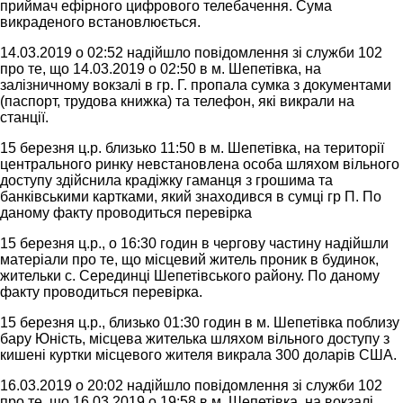
приймач ефірного цифрового телебачення. Сума
викраденого встановлюється.
14.03.2019 о 02:52 надійшло повідомлення зі служби 102
про те, що 14.03.2019 о 02:50 в м. Шепетівка, на
залізничному вокзалі в гр. Г. пропала сумка з документами
(паспорт, трудова книжка) та телефон, які викрали на
станції.
15 березня ц.р. близько 11:50 в м. Шепетівка, на території
центрального ринку невстановлена особа шляхом вільного
доступу здійснила крадіжку гаманця з грошима та
банківськими картками, який знаходився в сумці гр П. По
даному факту проводиться перевірка
15 березня ц.р., о 16:30 годин в чергову частину надійшли
матеріали про те, що місцевий житель проник в будинок,
жительки с. Серединці Шепетівського району. По даному
факту проводиться перевірка.
15 березня ц.р., близько 01:30 годин в м. Шепетівка поблизу
бару Юність, місцева жителька шляхом вільного доступу з
кишені куртки місцевого жителя викрала 300 доларів США.
16.03.2019 о 20:02 надійшло повідомлення зі служби 102
про те, що 16.03.2019 о 19:58 в м. Шепетівка, на вокзалі