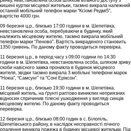
ринку, невстановлена особа шляхом вільного доступу з
кишені куртки місцевої жительки, таємно викрала належний
останній мобільний телефон марки “Ксіомі Редмі5”,
вартістю 4000 грн.
09 березня ц.р., близько 17:00 години в м. Шепетівка,
невстановлена особа, перебуваючи в будинку, який
належить місцевому жителю, таємно викрала мобільний
телефон марки “Леново”. Вартість викраденого становить
1350 гривень. По даному факту проводиться перевірка.
11 березня ц.р., в період часу з 09:00 години по 14:30
години в м. Шепетівка, невстановлена особа, шляхом зриву
скоби навісного замка проникла в будинок місцевого
жителя, звідки таємно викрала 3 мобільні телефони марок
“Нокіа”, “Самсунг” та “Соні Еріксон”.
11 березня ц.р., близько 19:30 години в м. Шепетівка,
місцевий житель, на ґрунті раптово виниклих неприязних
відносин спричинив тілесні ушкодження у вигляді синців
місцевому жителю. По даному факту проводиться
перевірка.
12 березня ц.р., близько 08:00 годин в с. Білопіль,
Шепетівського району, в наслідок несправності пічного
опалення виникла пожежа в будинку місцевої жительки. Під