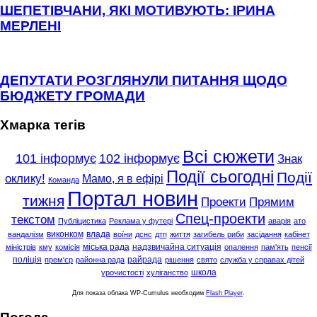
ШЕПЕТІВЧАНИ, ЯКІ МОТИВУЮТЬ: ІРИНА
МЕРЛЕНІ
ДЕПУТАТИ РОЗГЛЯНУЛИ ПИТАННЯ ЩОДО
БЮДЖЕТУ ГРОМАДИ
Хмарка тегів
Всі сюжети
101 інформує
102 інформує
Знак
Події сьогодні
Події
оклику!
Мамо, я в ефірі
Команда
Портал новин
тижня
Проекти
Прямим
Спец-проекти
текстом
Публіцистика
Реклама у футері
аварія
ато
виконком
влада
вандалізм
воїни
дснс
дтп
життя
загибель риби
засідання
кабінет
міська рада
надзвичайна ситуація
міністрів
кму
комісія
опалення
пам'ять
пенсії
поліція
райрада
прем'єр
районна рада
рішення
свято
служба у справах дітей
школа
урочистості
хуліганство
Для показа облака WP-Cumulus необходим
Flash Player
.