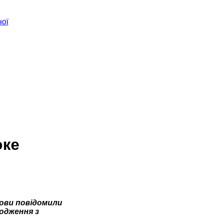
ної
оке
ови повідомили
водження з