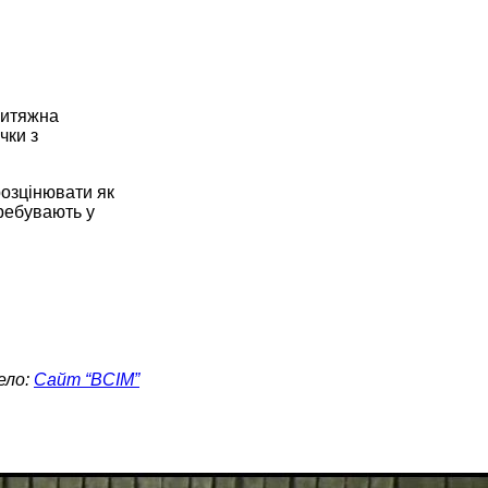
витяжна
чки з
розцінювати як
ребувають у
ело:
Сайт “ВСІМ”