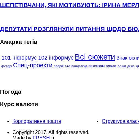
ШЕПЕТІВЧАНИ, ЯКІ МОТИВУЮТЬ: ІРИНА МЕРЛ
ДЕПУТАТИ РОЗГЛЯНУЛИ ПИТАННЯ ЩОДО Б
Хмарка тегів
Всі сюжети
101 інформує
102 інформує
Знак окли
Спец-проекти
виконком
влада
футері
аварія
ато
вандалізм
воїни
дснс
д
Погода
Курс валюти
Корпоративна пошта
Структура власн
Copyright 2017. All rights reserved.
Made by
FRESH
:)