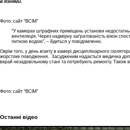
в’язнями.
Фото: сайт “ВСІМ”
“У камерах штрафних приміщень установи недостатньо
вентиляція. Через надмірну заґратованість вікон спосте
питною водою”, – йдеться у повідомленні.
Окрім того, у день візиту в камері дисциплінарного ізолято
жорстоке поводження. Засудженим надається медична допом
вкрай незадовільному стані та потребують ремонту. Також ві
Фото: сайт “ВСІМ”
Останні відео