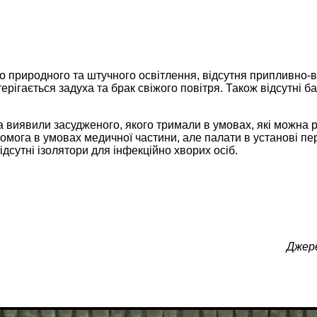
 природного та штучного освітлення, відсутня припливно-
рігається задуха та брак свіжого повітря. Також відсутні ба
ра виявили засудженого, якого тримали в умовах, які можна 
ога в умовах медичної частини, але палати в установі пе
дсутні ізолятори для інфекційно хворих осіб.
Джер