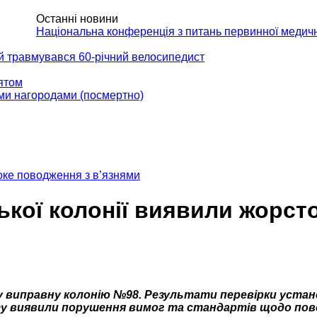
Останні новини
АКТИ
Національна конференція з питань первинної медич
ій травмувався 60-річний велосипедист
вятом
ми нагородами (посмертно)
токе поводження з в’язнями
ької колонії виявили жорст
 виправну колонію №98. Результати перевірки устан
зиту виявили порушення вимог та стандартів щодо по