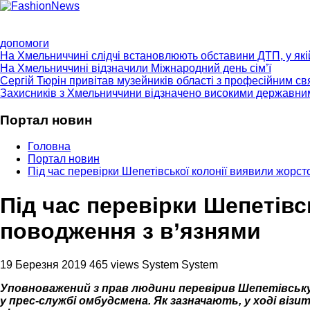
ГОЛОВНА
ПРО НАС
ПРОГРАМИ
НОВИНИ
КОНТ
допомоги
На Хмельниччині слідчі встановлюють обставини ДТП, у як
На Хмельниччині відзначили Міжнародний день сім’ї
Сергій Тюрін привітав музейників області з професійним с
Захисників з Хмельниччини відзначено високими державни
Портал новин
Головна
Портал новин
Під час перевірки Шепетівської колонії виявили жорс
Під час перевірки Шепетівс
поводження з в’язнями
19 Березня 2019
465 views
System System
Уповноважений з прав людини перевірив Шепетівську
у прес-службі омбудсмена. Як зазначають, у ході ві