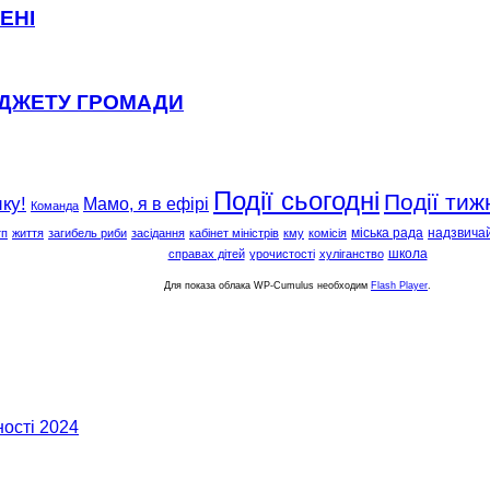
ЕНІ
ЮДЖЕТУ ГРОМАДИ
Події сьогодні
Події тиж
ку!
Мамо, я в ефірі
Команда
міська рада
надзвичай
тп
життя
загибель риби
засідання
кабінет міністрів
кму
комісія
школа
справах дітей
урочистості
хуліганство
Для показа облака WP-Cumulus необходим
Flash Player
.
ості 2024