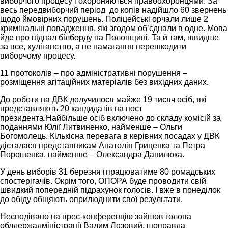
виборчого процесу і охороняються правоохоронцями. За
весь передвиборчий період до копів надійшло 60 звернень
щодо ймовірних порушень. Поліцейські орчали лише 2
кримінальні повадження, які згодом об’єднали в одне. Мова
йде про підпал білборду на Полонщині. Та й там, швидше
за все, хуліганство, а не намагання перешкодити
виборчому процесу.
11 протоколів – про адміністративні порушення –
розміщення агітаційних матеріалів без вихідних даних.
До роботи на ДВК долучилося майже 19 тисяч осіб, які
представляють 20 кандидатів на пост
президента.Найбільше осіб включено до складу комісій за
поданнями Юлії Литвиненко, найменше – Ольги
Богомолець. Кількісна перевага в керівних посадах у ДВК
дісталася представникам Анатолія Гриценка та Петра
Порошенка, найменше – Олександра Данилюка.
У день виборів 31 березня гпрацюватиме 80 ромадських
спостерігачів. Окрім того, ОПОРА буде проводити свій
швидкий попередній підрахунок голосів. І вже в понеділок
до обіду обіцяють оприлюднити свої результати.
Несподівано на прес-конференцію зайшов голова
облдержадміністрації Вадим Лозовий, щоправда