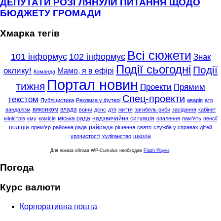
ДЕПУТАТИ РОЗГЛЯНУЛИ ПИТАННЯ ЩОДО
БЮДЖЕТУ ГРОМАДИ
Хмарка тегів
Всі сюжети
101 інформує
102 інформує
Знак
Події сьогодні
Події
оклику!
Мамо, я в ефірі
Команда
Портал новин
тижня
Проекти
Прямим
Спец-проекти
текстом
Публіцистика
Реклама у футері
аварія
ато
виконком
влада
вандалізм
воїни
дснс
дтп
життя
загибель риби
засідання
кабінет
міська рада
надзвичайна ситуація
міністрів
кму
комісія
опалення
пам'ять
пенсії
поліція
райрада
прем'єр
районна рада
рішення
свято
служба у справах дітей
школа
урочистості
хуліганство
Для показа облака WP-Cumulus необходим
Flash Player
.
Погода
Курс валюти
Корпоративна пошта