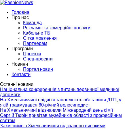
Головна
Про нас
Команда
Рекламні та комерційні послуги
Кабельне ТБ
Сітка мовлення
Партнерам
Програми
Проекти
Спец-проекти
Новини
Портал новин
Контакти
Останні новини
Національна конференція з питань первинної медичної
допомоги
На Хмельниччині слідчі встановлюють обставини ДТП, у
якій травмувався 60-річний велосипедист
На Хмельниччині відзначили Міжнародний день сім’ї
Сергій Тюрін привітав музейників області з професійним
святом
Захисників з Хмельниччини відзначено високими