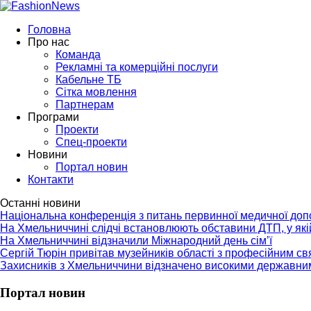
Головна
Про нас
Команда
Рекламні та комерційні послуги
Кабельне ТБ
Сітка мовлення
Партнерам
Програми
Проекти
Спец-проекти
Новини
Портал новин
Контакти
Останні новини
Національна конференція з питань первинної медичної до
На Хмельниччині слідчі встановлюють обставини ДТП, у як
На Хмельниччині відзначили Міжнародний день сім’ї
Сергій Тюрін привітав музейників області з професійним с
Захисників з Хмельниччини відзначено високими державни
Портал новин