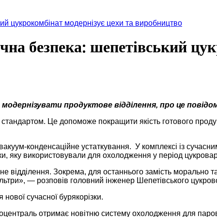
кий цукрокомбінат модернізує цехи та виробництво
чна безпека: шепетівський цук
модернізувати продуктове відділення, про це повідо
стандартом. Це допоможе покращити якість готового продукт
 вакуум-конденсаційне устаткування. У комплексі із сучас
ски, яку використовували для охолодження у період цукровар
е відділення. Зокрема, для останнього замість морально т
ільтри», — розповів головний інженер Шепетівського цукров
 нової сучасної бурякорізки.
оцентраль отримає новітню систему охолодження для парово