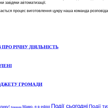
ки завдяки автоматизації.
бувається процес виготовлення цукру наша команда розповід
 ПРО РІЧНУ ДІЯЛЬНІСТЬ
РЛЕНІ
ЮДЖЕТУ ГРОМАДИ
Події сьогодні
Події т
клику!
Мамо, я в ефірі
Команда