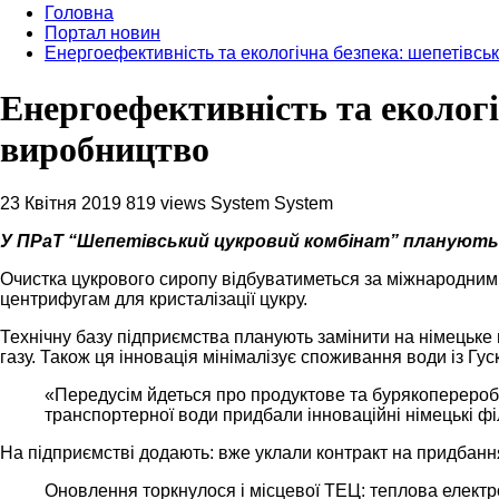
Головна
Портал новин
Енергоефективність та екологічна безпека: шепетівсь
Енергоефективність та екологі
виробництво
23 Квітня 2019
819 views
System System
У ПРаТ “Шепетівський цукровий комбінат” планують 
Очистка цукрового сиропу відбуватиметься за міжнародним 
центрифугам для кристалізації цукру.
Технічну базу підприємства планують замінити на німецьке
газу. Також ця інновація мінімалізує споживання води із Гу
«Передусім йдеться про продуктове та бурякопереробн
транспортерної води придбали інноваційні німецькі ф
На підприємстві додають: вже уклали контракт на придбання
Оновлення торкнулося і місцевої ТЕЦ: теплова електр