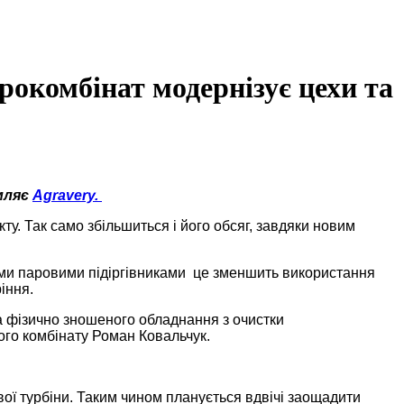
рокомбінат модернізує цехи та
мляє
Agrаvery.
у. Так само збільшиться і його обсяг, завдяки новим
ними паровими підіргівниками це зменшить використання
іння.
а фізично зношеного обладнання з очистки
ого комбінату Роман Ковальчук.
ї турбіни. Таким чином планується вдвічі заощадити