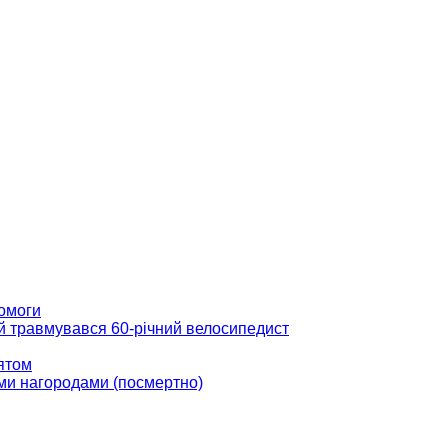
помоги
ій травмувався 60-річний велосипедист
вятом
ми нагородами (посмертно)