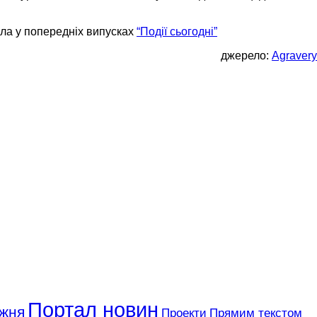
ала у попередніх випусках
“Події сьогодні”
джерело:
Agrаvery
Портал новин
ижня
Проекти
Прямим текстом