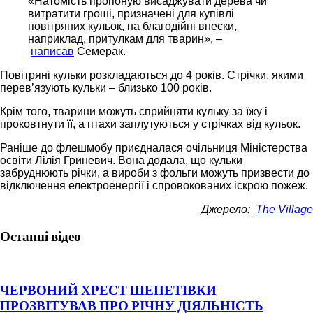
«Натомість пропоную висаджувати дерева чи
витратити гроші, призначені для купівлі
повітряних кульок, на благодійні внески,
наприклад, притулкам для тварин», –
написав
Семерак.
Повітряні кульки розкладаються до 4 років. Стрічки, якими
перев’язують кульки – близько 100 років.
Крім того, тварини можуть сприйняти кульку за їжу і
проковтнути її, а птахи заплутуються у стрічках від кульок.
Раніше до флешмобу приєдналася очільниця Міністерства
освіти Лілія Гриневич. Вона додала, що кульки
забруднюють річки, а вироби з фольги можуть призвести до
відключення електроенергії і спровокованих іскрою пожеж.
Джерело:
The Village
Останні відео
ЧЕРВОНИЙ ХРЕСТ ШЕПЕТІВКИ
ПРОЗВІТУВАВ ПРО РІЧНУ ДІЯЛЬНІСТЬ