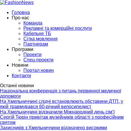
Головна
Про нас
Команда
Рекламні та комерційні послуги
Кабельне ТБ
Сітка мовлення
Партнерам
Програми
Проекти
Спец-проекти
Новини
Портал новин
Контакти
Останні новини
Національна конференція з питань первинної медичної
допомоги
На Хмельниччині слідчі встановлюють обставини ДТП, у
якій травмувався 60-річний велосипедист
На Хмельниччині відзначили Міжнародний день сім’ї
Сергій Тюрін привітав музейників області з професійним
святом
Захисників з Хмельниччини відзначено високими