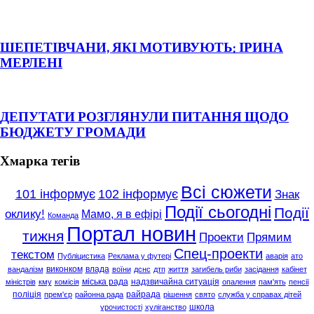
ШЕПЕТІВЧАНИ, ЯКІ МОТИВУЮТЬ: ІРИНА
МЕРЛЕНІ
ДЕПУТАТИ РОЗГЛЯНУЛИ ПИТАННЯ ЩОДО
БЮДЖЕТУ ГРОМАДИ
Хмарка тегів
Всі сюжети
101 інформує
102 інформує
Знак
Події сьогодні
Події
оклику!
Мамо, я в ефірі
Команда
Портал новин
тижня
Проекти
Прямим
Спец-проекти
текстом
Публіцистика
Реклама у футері
аварія
ато
виконком
влада
вандалізм
воїни
дснс
дтп
життя
загибель риби
засідання
кабінет
міська рада
надзвичайна ситуація
міністрів
кму
комісія
опалення
пам'ять
пенсії
поліція
райрада
прем'єр
районна рада
рішення
свято
служба у справах дітей
школа
урочистості
хуліганство