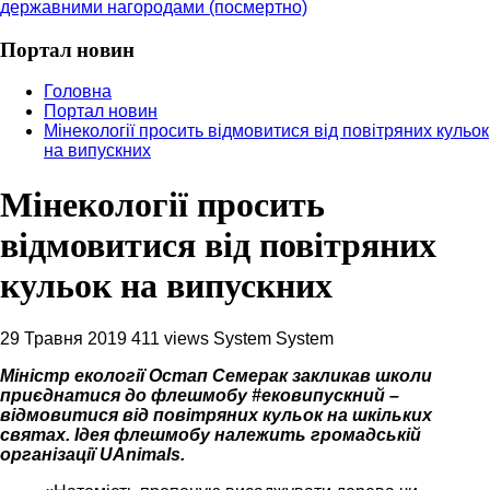
державними нагородами (посмертно)
Портал новин
Головна
Портал новин
Мінекології просить відмовитися від повітряних кульок
на випускних
Мінекології просить
відмовитися від повітряних
кульок на випускних
29 Травня 2019
411 views
System System
Міністр екології Остап Семерак закликав школи
приєднатися до флешмобу #ековипускний –
відмовитися від повітряних кульок на шкільких
святах. Ідея флешмобу належить громадській
організації UAnimals.