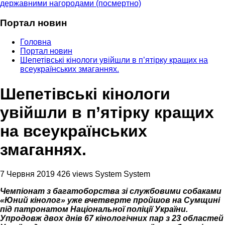
державними нагородами (посмертно)
Портал новин
Головна
Портал новин
Шепетівські кінологи увійшли в п’ятірку кращих на
всеукраїнських змаганнях.
Шепетівські кінологи
увійшли в п’ятірку кращих
на всеукраїнських
змаганнях.
7 Червня 2019
426 views
System System
Чемпіонат з багатоборства зі службовими собаками
«Юний кінолог» уже вчетверте пройшов на Сумщині
під патронатом Національної поліції України.
Упродовж двох днів 67 кінологічних пар з 23 областей