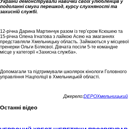
України демонстрували навички своїх улюбленців у
подоланні смуги перешкод, курсу слухняності та
захисній службі.
12-річна Дарина Мартинчук разом із тер’єром Ксюшею та
15-річна Олена Ігнатова з лайкою Асею на змаганнях
представляли Хмельницьку область. Займаються у місцевої
тренерки Ольги Біляєвої. Дівчата посіли 5-те командне
місце у категорії «Захисна служба».
Допомагали та підтримували школярок кінологи Головного
управління Нацполіції в Хмельницькій області.
Джерело:
DEPOХмельницький
Останні відео