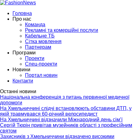
Головна
Про нас
Команда
Рекламні та комерційні послуги
Кабельне ТБ
Сітка мовлення
Партнерам
Програми
Проекти
Спец-проекти
Новини
Портал новин
Контакти
Останні новини
Національна конференція з питань первинної медичної
допомоги
На Хмельниччині слідчі встановлюють обставини ДТП, у
якій травмувався 60-річний велосипедист
На Хмельниччині відзначили Міжнародний день сім’ї
Сергій Тюрін привітав музейників області з професійним
святом
Захисників з Хмельниччини відзначено високими