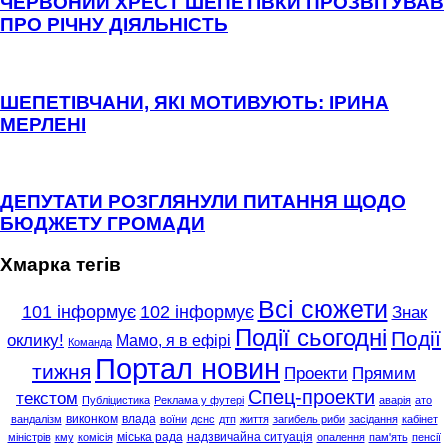
ЧЕРВОНИЙ ХРЕСТ ШЕПЕТІВКИ ПРОЗВІТУВАВ
ПРО РІЧНУ ДІЯЛЬНІСТЬ
ШЕПЕТІВЧАНИ, ЯКІ МОТИВУЮТЬ: ІРИНА
МЕРЛЕНІ
ДЕПУТАТИ РОЗГЛЯНУЛИ ПИТАННЯ ЩОДО
БЮДЖЕТУ ГРОМАДИ
Хмарка тегів
Всі сюжети
101 інформує
102 інформує
Знак
Події сьогодні
Події
оклику!
Мамо, я в ефірі
Команда
Портал новин
тижня
Проекти
Прямим
Спец-проекти
текстом
Публіцистика
Реклама у футері
аварія
ато
виконком
влада
вандалізм
воїни
дснс
дтп
життя
загибель риби
засідання
кабінет
міська рада
надзвичайна ситуація
міністрів
кму
комісія
опалення
пам'ять
пенсії