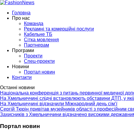
Головна
Про нас
Команда
Рекламні та комерційні послуги
Кабельне ТБ
Сітка мовлення
Партнерам
Програми
Проекти
Спец-проекти
Новини
Портал новин
Контакти
Останні новини
Національна конференція з питань первинної медичної до
На Хмельниччині слідчі встановлюють обставини ДТП, у як
На Хмельниччині відзначили Міжнародний день сім’ї
Сергій Тюрін привітав музейників області з професійним с
Захисників з Хмельниччини відзначено високими державни
Портал новин