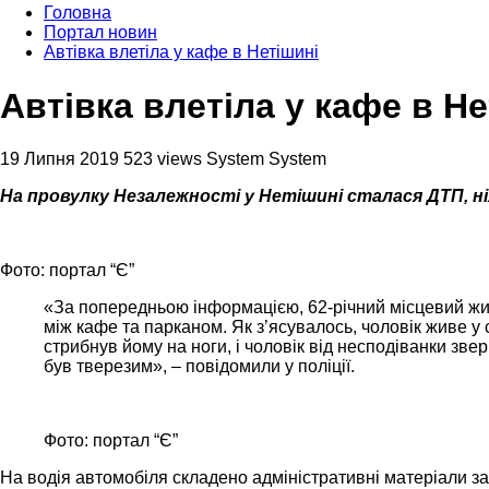
Головна
Портал новин
Автівка влетіла у кафе в Нетішині
Автівка влетіла у кафе в Не
19 Липня 2019
523 views
System System
На провулку Незалежності у Нетішині сталася ДТП, ніх
Фото: портал “Є”
«За попередньою інформацією, 62-річний місцевий жит
між кафе та парканом. Як з’ясувалось, чоловік живе у 
стрибнув йому на ноги, і чоловік від несподіванки зве
був тверезим», – повідомили у поліції.
Фото: портал “Є”
На водія автомобіля складено адміністративні матеріали за