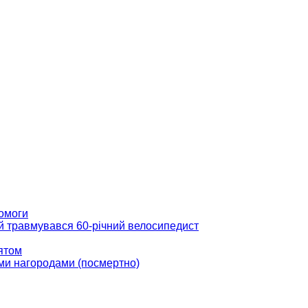
помоги
ій травмувався 60-річний велосипедист
вятом
ми нагородами (посмертно)