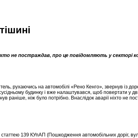
тішині
то не постраждав, про це повідомляють у секторі кому
ель, рухаючись на автомобілі «Рено Кенго», звернув із дор
сусідньому будинку і вже налаштувався, щоб повертати у двір
рнув раніше, ніж було потрібно. Внаслідок аварії ніхто не 
 статтею 139 КУпАП (Пошкодження автомобільних доріг, вулиц