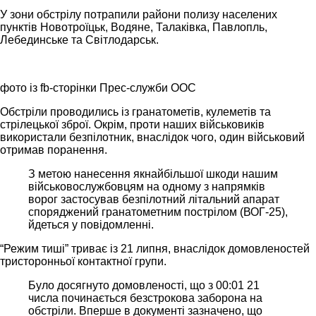
У зони обстрілу потрапили райони полизу населених
пунктів Новотроїцьк, Водяне, Талаківка, Павлопль,
Лебединське та Світлодарськ.
фото із fb-сторінки Прес-служби ООС
Обстріли проводились із гранатометів, кулеметів та
стрілецької зброї. Окрім, проти наших військовиків
використали безпілотник, внаслідок чого, один військовий
отримав поранення.
З метою нанесення якнайбільшої шкоди нашим
військовослужбовцям на одному з
напрямків
ворог застосував безпілотний літальний апарат
споряджений гранатометним пострілом (ВОГ-25),
йдеться у повідомленні.
“Режим тиші” триває із 21 липня, внаслідок домовленостей
тристоронньої контактної групи.
Було досягнуто домовленості, що з 00:01 21
числа починається безстрокова заборона на
обстріли. Вперше в документі зазначено, що