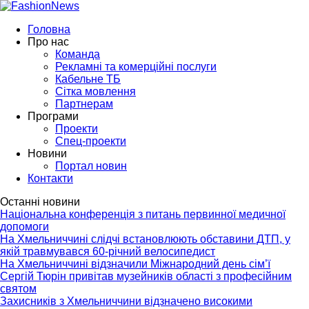
Головна
Про нас
Команда
Рекламні та комерційні послуги
Кабельне ТБ
Сітка мовлення
Партнерам
Програми
Проекти
Спец-проекти
Новини
Портал новин
Контакти
Останні новини
Національна конференція з питань первинної медичної
допомоги
На Хмельниччині слідчі встановлюють обставини ДТП, у
якій травмувався 60-річний велосипедист
На Хмельниччині відзначили Міжнародний день сім’ї
Сергій Тюрін привітав музейників області з професійним
святом
Захисників з Хмельниччини відзначено високими