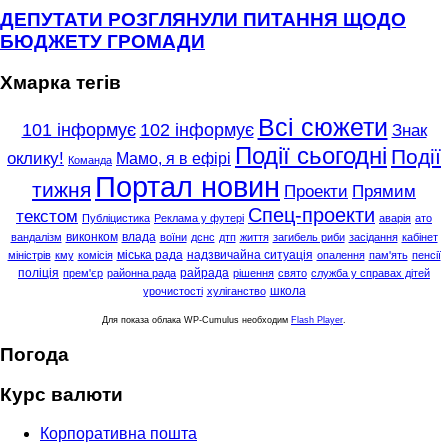
ДЕПУТАТИ РОЗГЛЯНУЛИ ПИТАННЯ ЩОДО
БЮДЖЕТУ ГРОМАДИ
Хмарка тегів
Всі сюжети
101 інформує
102 інформує
Знак
Події сьогодні
Події
оклику!
Мамо, я в ефірі
Команда
Портал новин
тижня
Проекти
Прямим
Спец-проекти
текстом
Публіцистика
Реклама у футері
аварія
ато
виконком
влада
вандалізм
воїни
дснс
дтп
життя
загибель риби
засідання
кабінет
міська рада
надзвичайна ситуація
міністрів
кму
комісія
опалення
пам'ять
пенсії
поліція
райрада
прем'єр
районна рада
рішення
свято
служба у справах дітей
школа
урочистості
хуліганство
Для показа облака WP-Cumulus необходим
Flash Player
.
Погода
Курс валюти
Корпоративна пошта