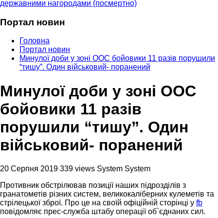
державними нагородами (посмертно)
Портал новин
Головна
Портал новин
Минулої доби у зоні ООС бойовики 11 разів порушили
“тишу”. Один військовий- поранений
Минулої доби у зоні ООС
бойовики 11 разів
порушили “тишу”. Один
військовий- поранений
20 Серпня 2019
339 views
System System
Противник обстрілював позиції наших підрозділів з
гранатометів різних систем, великокаліберних кулеметів та
стрілецької зброї. Про це на своїй офіційній сторінці у
fb
повідомляє прес-служба штабу операції об`єднаних сил.