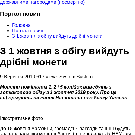
державними нагородами (посмертно)
Портал новин
Головна
Портал новин
З 1 жовтня з обігу вийдуть дрібні монети
З 1 жовтня з обігу вийдуть
дрібні монети
9 Вересня 2019
617 views
System System
Монети номіналом 1, 2 і 5 копійок виведуть з
готівкового обігу з 1 жовтня 2019 року. Про це
інформують на сайті Національного банку України.
Ілюстративне фото
До 18 жовтня магазини, громадські заклади та інші будуть
здавати залишки монет в банки, і ті передадуть їх НБУ для