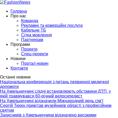
Головна
Про нас
Команда
Рекламні та комерційні послуги
Кабельне ТБ
Сітка мовлення
Партнерам
Програми
Проекти
Спец-проекти
Новини
Портал новин
Контакти
Останні новини
Національна конференція з питань первинної медичної
допомоги
На Хмельниччині слідчі встановлюють обставини ДТП, у
якій травмувався 60-річний велосипедист
На Хмельниччині відзначили Міжнародний день сім’ї
Сергій Тюрін привітав музейників області з професійним
святом
Захисників з Хмельниччини відзначено високими