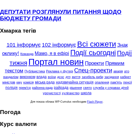
ДЕПУТАТИ РОЗГЛЯНУЛИ ПИТАННЯ ЩОДО
БЮДЖЕТУ ГРОМАДИ
Хмарка тегів
Всі сюжети
101 інформує
102 інформує
Знак
Події сьогодні
Події
оклику!
Мамо, я в ефірі
Команда
Портал новин
тижня
Проекти
Прямим
Спец-проекти
текстом
Публіцистика
Реклама у футері
аварія
ато
виконком
влада
вандалізм
воїни
дснс
дтп
життя
загибель риби
засідання
кабінет
міська рада
надзвичайна ситуація
міністрів
кму
комісія
опалення
пам'ять
пенсії
поліція
райрада
прем'єр
районна рада
рішення
свято
служба у справах дітей
школа
урочистості
хуліганство
Для показа облака WP-Cumulus необходим
Flash Player
.
Погода
Курс валюти