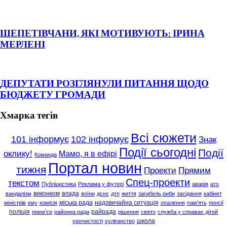
ШЕПЕТІВЧАНИ, ЯКІ МОТИВУЮТЬ: ІРИНА
МЕРЛЕНІ
ДЕПУТАТИ РОЗГЛЯНУЛИ ПИТАННЯ ЩОДО
БЮДЖЕТУ ГРОМАДИ
Хмарка тегів
Всі сюжети
101 інформує
102 інформує
Знак
Події сьогодні
Події
оклику!
Мамо, я в ефірі
Команда
Портал новин
тижня
Проекти
Прямим
Спец-проекти
текстом
Публіцистика
Реклама у футері
аварія
ато
виконком
влада
вандалізм
воїни
дснс
дтп
життя
загибель риби
засідання
кабінет
міська рада
надзвичайна ситуація
міністрів
кму
комісія
опалення
пам'ять
пенсії
поліція
райрада
прем'єр
районна рада
рішення
свято
служба у справах дітей
школа
урочистості
хуліганство