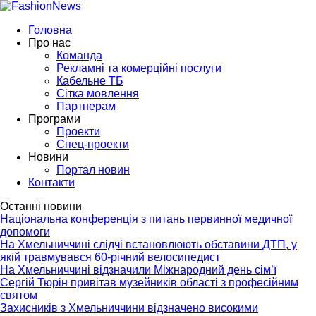
Головна
Про нас
Команда
Рекламні та комерційні послуги
Кабельне ТБ
Сітка мовлення
Партнерам
Програми
Проекти
Спец-проекти
Новини
Портал новин
Контакти
Останні новини
Національна конференція з питань первинної медичної
допомоги
На Хмельниччині слідчі встановлюють обставини ДТП, у
якій травмувався 60-річний велосипедист
На Хмельниччині відзначили Міжнародний день сім’ї
Сергій Тюрін привітав музейників області з професійним
святом
Захисників з Хмельниччини відзначено високими