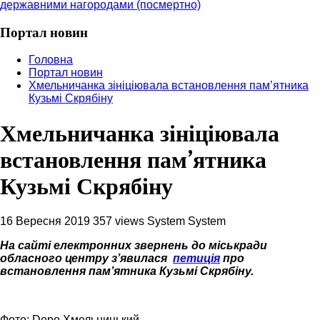
державними нагородами (посмертно)
Портал новин
Головна
Портал новин
Хмельничанка зініціювала встановлення пам’ятника
Кузьмі Скрябіну
Хмельничанка зініціювала
встановлення пам’ятника
Кузьмі Скрябіну
16 Вересня 2019
357 views
System System
На сайті електронних звернень до міськради
обласного центру з’явилася
петиція
про
встановлення пам’ятника Кузьмі Скрябіну.
Фото: Depo.Хмельницький