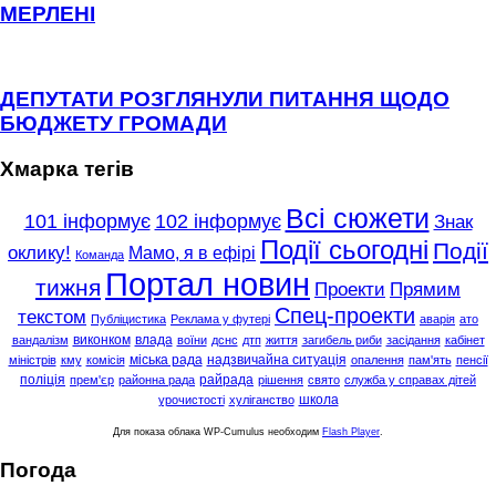
МЕРЛЕНІ
ДЕПУТАТИ РОЗГЛЯНУЛИ ПИТАННЯ ЩОДО
БЮДЖЕТУ ГРОМАДИ
Хмарка тегів
Всі сюжети
101 інформує
102 інформує
Знак
Події сьогодні
Події
оклику!
Мамо, я в ефірі
Команда
Портал новин
тижня
Проекти
Прямим
Спец-проекти
текстом
Публіцистика
Реклама у футері
аварія
ато
виконком
влада
вандалізм
воїни
дснс
дтп
життя
загибель риби
засідання
кабінет
міська рада
надзвичайна ситуація
міністрів
кму
комісія
опалення
пам'ять
пенсії
поліція
райрада
прем'єр
районна рада
рішення
свято
служба у справах дітей
школа
урочистості
хуліганство
Для показа облака WP-Cumulus необходим
Flash Player
.
Погода