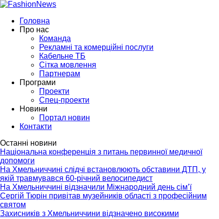
Головна
Про нас
Команда
Рекламні та комерційні послуги
Кабельне ТБ
Сітка мовлення
Партнерам
Програми
Проекти
Спец-проекти
Новини
Портал новин
Контакти
Останні новини
Національна конференція з питань первинної медичної
допомоги
На Хмельниччині слідчі встановлюють обставини ДТП, у
якій травмувався 60-річний велосипедист
На Хмельниччині відзначили Міжнародний день сім’ї
Сергій Тюрін привітав музейників області з професійним
святом
Захисників з Хмельниччини відзначено високими