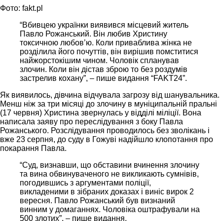
Фото: fakt.pl
“Вбивцею українки виявився місцевий житель
Павло Рожанський. Він любив Христину
токсичною любов’ю. Коли приваблива жінка не
розділила його почуттів, він вирішив помститися
найжорстокішим чином. Чоловік спланував
злочин. Коли він дістав зброю то без роздумів
застрелив кохану”, – пише видання “FAKT24”.
Як виявилось, дівчина відчувала загрозу від шанувальника.
Менш ніж за три місяці до злочину в муніципальній пральні
(17 червня) Христина звернулась у відділі міліції. Вона
написала заяву про переслідування з боку Павла
Рожанського. Розслідування проводилось без зволікань і
вже 23 серпня, до суду в Гожуві надійшло клопотання про
покарання Павла.
“Суд, визнавши, що обставини вчинення злочину
та вина обвинуваченого не викликають сумнівів,
погодившись з аргументами поліції,
викладеними в зібраних доказах і виніс вирок 2
вересня. Павло Рожанський був визнаний
винним у домаганнях. Чоловіка оштрафували на
500 злотих”, – пише видання.