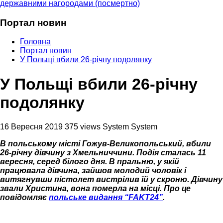
державними нагородами (посмертно)
Портал новин
Головна
Портал новин
У Польщі вбили 26-річну подолянку
У Польщі вбили 26-річну
подолянку
16 Вересня 2019
375 views
System System
В польському місті Гожув-Великопольський, вбили
26-річну дівчину з Хмельниччини. Подія сталась 11
вересня, серед білого дня. В пральню, у якій
працювала дівчина, зайшов молодий чоловік і
витягнувши пістолет вистрілив їй у скроню. Дівчину
звали Христина, вона померла на місці. Про це
повідомляє
польське видання “FAKT24”
.