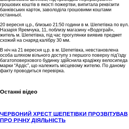
грошових коштів в якості пожертви, випитала реквізити
банківських карток, заволоділа грошовими коштами
останньої.
20 вересня ц.р., близько 21:50 години в м. Шепетівка по вул.
Назарія Яремчука, 11, поблизу магазину «Водограй»,
житель м. Шепетівка, під час прогулянки виявив предмет
схожий на снаряд калібру 30 мм.
В ніч на 21 вересня ц.р. в м. Шепетівка, невстановлена
особа шляхом вільного доступу з першого поверху під’їзду
багатоповерхового будинку здійснила крадіжку велосипеда
марки “Ардіс”, що належить місцевому жителю. По даному
факту проводиться перевірка.
Останні відео
ЧЕРВОНИЙ ХРЕСТ ШЕПЕТІВКИ ПРОЗВІТУВАВ
ПРО РІЧНУ ДІЯЛЬНІСТЬ