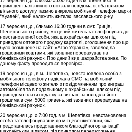
17 вересня ц.р. близько 05:00 годин в м. Шепетівка, в
приміщені залізничного вокзалу невідома особа шляхом
вільного доступу таємно викрала мобільний телефон марки
“Хуавей”, який належить жителю Ізяславського р-ну.
17 вересня ц.р., близько 16:30 години в смт. Гриців,
Шепетівського району, місцевий житель зателефонував до
невстановленої особи, яка шахрайським шляхом під
приводом оптового продажу картоплі, оголошення про що
було розміщене на сайті «Агро Україна», заволоділа
грошовими коштами, які заявник перерахував на
банківський рахунок. Про даний вид шахрайства знав. По
даному факту проводиться перевірка.
19 вересня ц.р., в м. Шепетівка, невстановлена особа з
мобільного телефону надіслала СМС на мобільний
телефон місцевого жителя з повідомленням про виграш
автомобіля та в подальшому шахрайським шляхом під
приводом сплати податку за виграш заволоділа його
грошима в сумі 5000 гривень, які заявник перерахував на
банківський рахунок.
20 вересня ц.р. о 7:00 год. в м. Шепетівка, невстановлена
особа зателефонувавши до місцевої жительки, яка
представилась представником благодійної організації,
шахрайським шляхом, під приводом перерахування