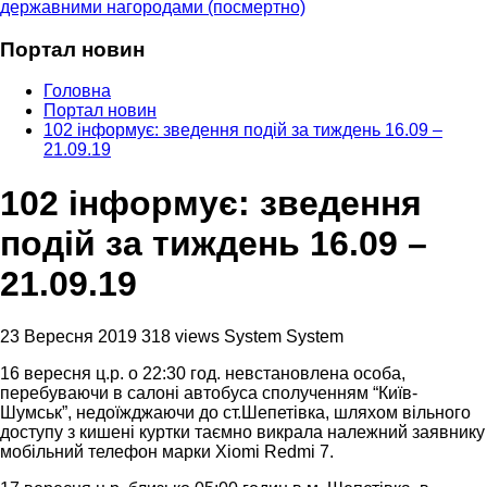
державними нагородами (посмертно)
Портал новин
Головна
Портал новин
102 інформує: зведення подій за тиждень 16.09 –
21.09.19
102 інформує: зведення
подій за тиждень 16.09 –
21.09.19
23 Вересня 2019
318 views
System System
16 вересня ц.р. о 22:30 год. невстановлена особа,
перебуваючи в салоні автобуса сполученням “Київ-
Шумськ”, недоїжджаючи до ст.Шепетівка, шляхом вільного
доступу з кишені куртки таємно викрала належний заявнику
мобільний телефон марки Xiomi Redmi 7.