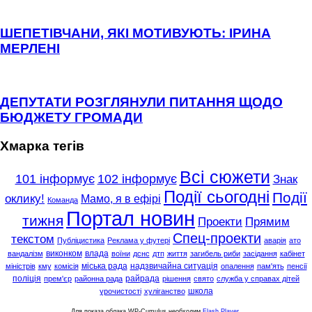
ШЕПЕТІВЧАНИ, ЯКІ МОТИВУЮТЬ: ІРИНА
МЕРЛЕНІ
ДЕПУТАТИ РОЗГЛЯНУЛИ ПИТАННЯ ЩОДО
БЮДЖЕТУ ГРОМАДИ
Хмарка тегів
Всі сюжети
101 інформує
102 інформує
Знак
Події сьогодні
Події
оклику!
Мамо, я в ефірі
Команда
Портал новин
тижня
Проекти
Прямим
Спец-проекти
текстом
Публіцистика
Реклама у футері
аварія
ато
виконком
влада
вандалізм
воїни
дснс
дтп
життя
загибель риби
засідання
кабінет
міська рада
надзвичайна ситуація
міністрів
кму
комісія
опалення
пам'ять
пенсії
поліція
райрада
прем'єр
районна рада
рішення
свято
служба у справах дітей
школа
урочистості
хуліганство
Для показа облака WP-Cumulus необходим
Flash Player
.