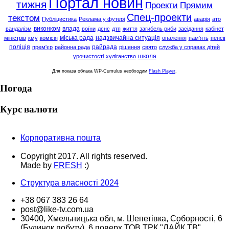
Портал новин
тижня
Проекти
Прямим
Спец-проекти
текстом
Публіцистика
Реклама у футері
аварія
ато
виконком
влада
вандалізм
воїни
дснс
дтп
життя
загибель риби
засідання
кабінет
міська рада
надзвичайна ситуація
міністрів
кму
комісія
опалення
пам'ять
пенсії
поліція
райрада
прем'єр
районна рада
рішення
свято
служба у справах дітей
школа
урочистості
хуліганство
Для показа облака WP-Cumulus необходим
Flash Player
.
Погода
Курс валюти
Корпоративна пошта
Copyright 2017. All rights reserved.
Made by
FRESH
:)
Структура власності 2024
+38 067 383 26 64
post@like-tv.com.ua
30400, Хмельницька обл, м. Шепетівка, Соборності, 6
(Будинок побуту), 6 поверх ТОВ ТРК "ЛАЙК ТВ"