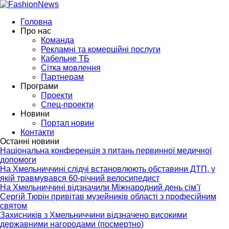
Головна
Про нас
Команда
Рекламні та комерційні послуги
Кабельне ТБ
Сітка мовлення
Партнерам
Програми
Проекти
Спец-проекти
Новини
Портал новин
Контакти
Останні новини
медичної
ни ДТП, у
 сім’ї
рофесійним
ми