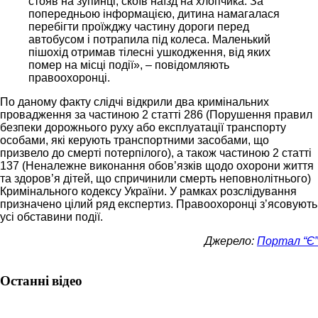
стояв на зупинці, скоїв наїзд на хлопчика. За
попередньою інформацією, дитина намагалася
перебігти проїжджу частину дороги перед
автобусом і потрапила під колеса. Маленький
пішохід отримав тілесні ушкодження, від яких
помер на місці події», – повідомляють
правоохоронці.
По даному факту слідчі відкрили два кримінальних
провадження за частиною 2 статті 286 (Порушення правил
безпеки дорожнього руху або експлуатації транспорту
особами, які керують транспортними засобами, що
призвело до смерті потерпілого), а також частиною 2 статті
137 (Неналежне виконання обов’язків щодо охорони життя
та здоров’я дітей, що спричинили смерть неповнолітнього)
Кримінального кодексу України. У рамках розслідування
призначено цілий ряд експертиз. Правоохоронці з’ясовують
усі обставини події.
Джерело:
Портал “Є”
Останні відео