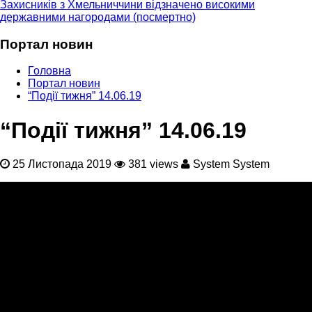
Захисників з Хмельниччини відзначено високими
державними нагородами (посмертно)
Портал новин
Головна
Портал новин
“Події тижня” 14.06.19
“Події тижня” 14.06.19
25 Листопада 2019
381 views
System System