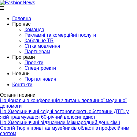
Головна
Про нас
Команда
Рекламні та комерційні послуги
Кабельне ТБ
Сітка мовлення
Партнерам
Програми
Проекти
Спец-проекти
Новини
Портал новин
Контакти
Останні новини
Національна конференція з питань первинної медичної
допомоги
На Хмельниччині слідчі встановлюють обставини ДТП, у
якій травмувався 60-річний велосипедист
На Хмельниччині відзначили Міжнародний день сім’ї
Сергій Тюрін привітав музейників області з професійним
святом