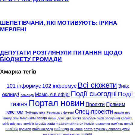
ШЕПЕТІВЧАНИ, ЯКІ МОТИВУЮТЬ: ІРИНА
МЕРЛЕНІ
ДЕПУТАТИ РОЗГЛЯНУЛИ ПИТАННЯ ЩОДО
БЮДЖЕТУ ГРОМАДИ
Хмарка тегів
Всі сюжети
101 інформує
102 інформує
Знак
Події сьогодні
Події
оклику!
Мамо, я в ефірі
Команда
Портал новин
тижня
Проекти
Прямим
Спец-проекти
текстом
Публіцистика
Реклама у футері
аварія
ато
виконком
влада
вандалізм
воїни
дснс
дтп
життя
загибель риби
засідання
кабінет
міська рада
надзвичайна ситуація
міністрів
кму
комісія
опалення
пам'ять
пенсії
поліція
райрада
прем'єр
районна рада
рішення
свято
служба у справах дітей
школа
урочистості
хуліганство